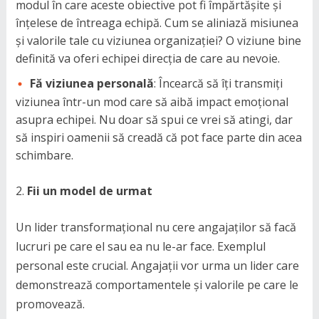
modul în care aceste obiective pot fi împărtășite și
înțelese de întreaga echipă. Cum se aliniază misiunea
și valorile tale cu viziunea organizației? O viziune bine
definită va oferi echipei direcția de care au nevoie.
Fă viziunea personală
: Încearcă să îți transmiți
viziunea într-un mod care să aibă impact emoțional
asupra echipei. Nu doar să spui ce vrei să atingi, dar
să inspiri oamenii să creadă că pot face parte din acea
schimbare.
Fii un model de urmat
Un lider transformațional nu cere angajaților să facă
lucruri pe care el sau ea nu le-ar face. Exemplul
personal este crucial. Angajații vor urma un lider care
demonstrează comportamentele și valorile pe care le
promovează.