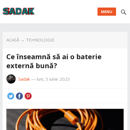
MENU
ACASĂ
→
TEHNOLOGIE
Ce înseamnă să ai o baterie
externă bună?
Sadak
—
luni, 5 iunie 2023