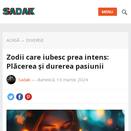
MENU
ACASĂ
→
DIVERSE
Zodii care iubesc prea intens:
Plăcerea și durerea pasiunii
Sadak
—
duminică, 10 martie 2024