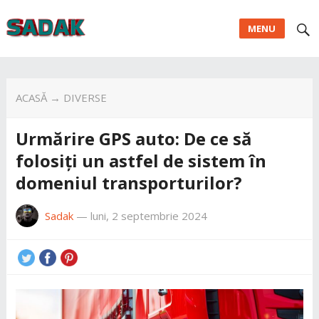
MENU
ACASĂ
→
DIVERSE
Urmărire GPS auto: De ce să
folosiți un astfel de sistem în
domeniul transporturilor?
Sadak
—
luni, 2 septembrie 2024