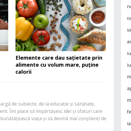
n
o
s
a
i
ă
Elemente care dau sațietate prin
alimente cu volum mare, puține
i
calorii
m
a
m
rgă de subiecte, de la educație și sănătate,
nt. Îmi place să împărtășesc idei și sfaturi care
f
mbunătățească viața și să devină mai conștienți de
i