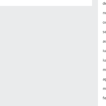
d
n
o
s
a
i
i
m
a
m
f