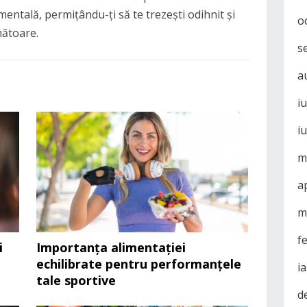
 mentală, permițându-ți să te trezești odihnit și
o
mătoare.
s
a
i
i
m
a
m
f
i
Importanța alimentației
echilibrate pentru performanțele
i
tale sportive
d