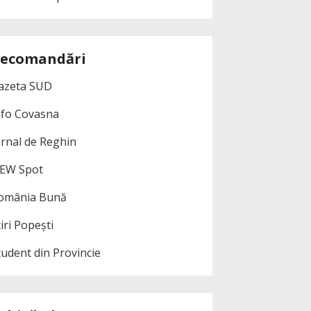
ecomandări
azeta SUD
nfo Covasna
urnal de Reghin
EW Spot
omânia Bună
iri Popești
tudent din Provincie