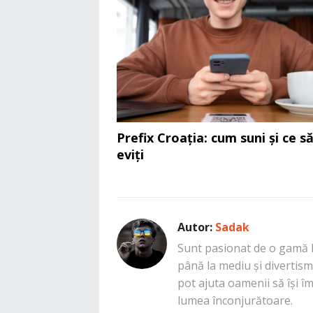
Prefix Croația: cum suni și ce s
eviți
Autor:
Sadak
Sunt pasionat de o gamă la
până la mediu și divertisme
pot ajuta oamenii să își î
lumea înconjurătoare.