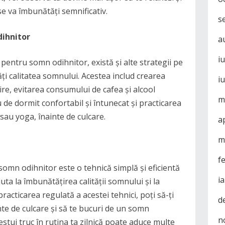
se va îmbunătăți semnificativ.
s
dihnitor
a
i
 pentru somn odihnitor, există și alte strategii pe
ți calitatea somnului. Acestea includ crearea
i
ire, evitarea consumului de cafea și alcool
m
 de dormit confortabil și întunecat și practicarea
sau yoga, înainte de culcare.
a
m
f
somn odihnitor este o tehnică simplă și eficientă
i
juta la îmbunătățirea calității somnului și la
practicarea regulată a acestei tehnici, poți să-ți
d
inte de culcare și să te bucuri de un somn
n
estui truc în rutina ta zilnică poate aduce multe