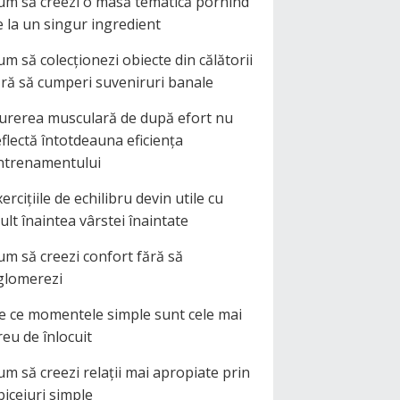
um să creezi o masă tematică pornind
e la un singur ingredient
um să colecționezi obiecte din călătorii
ără să cumperi suveniruri banale
urerea musculară de după efort nu
eflectă întotdeauna eficiența
ntrenamentului
ercițiile de echilibru devin utile cu
ult înaintea vârstei înaintate
um să creezi confort fără să
glomerezi
e ce momentele simple sunt cele mai
reu de înlocuit
um să creezi relații mai apropiate prin
biceiuri simple