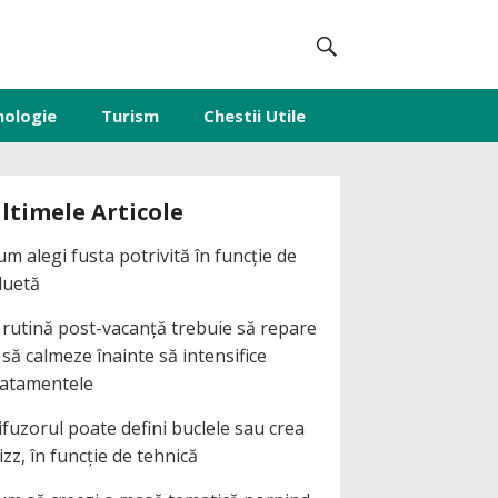
nologie
Turism
Chestii Utile
ltimele Articole
um alegi fusta potrivită în funcție de
iluetă
 rutină post-vacanță trebuie să repare
i să calmeze înainte să intensifice
ratamentele
ifuzorul poate defini buclele sau crea
izz, în funcție de tehnică