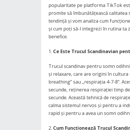
popularitate pe platforma TikTok este
promite să îmbunătățească calitatea s
tendință și vom analiza cum funcțion
și cum poți să-l integrezi în rutina ta 
benefice.
Ce Este Trucul Scandinavian pen
Trucul scandinav pentru somn odihnit
și relaxare, care are origini în cultu
breathing” sau „respirația 4-7-8”. Ac
secunde, reținerea respirației timp d
secunde. Această tehnică de respirație
calma sistemul nervos și pentru a in
rapid și pentru a avea un somn odihni
Cum Funcționează Trucul Scandi