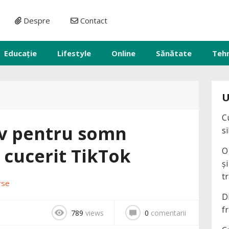
Despre
Contact
Educație
Lifestyle
Online
Sănătate
Teh
U
C
av pentru somn
s
 cucerit TikTok
O
ș
t
rse
D
fr
789
views
0
comentarii