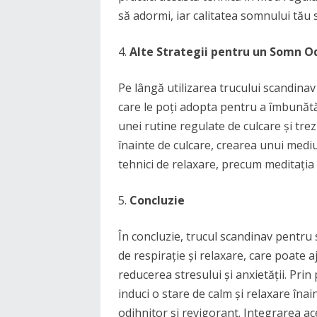
să adormi, iar calitatea somnului tău 
Alte Strategii pentru un Somn O
Pe lângă utilizarea trucului scandinav
care le poți adopta pentru a îmbunătă
unei rutine regulate de culcare și trez
înainte de culcare, crearea unui mediu
tehnici de relaxare, precum meditația 
Concluzie
În concluzie, trucul scandinav pentru 
de respirație și relaxare, care poate a
reducerea stresului și anxietății. Prin 
induci o stare de calm și relaxare îna
odihnitor și revigorant. Integrarea ac