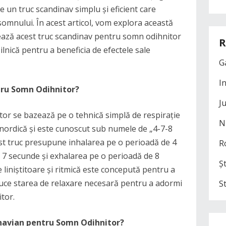
 un truc scandinav simplu și eficient care
omnului. În acest articol, vom explora această
ează acest truc scandinav pentru somn odihnitor
R
zilnică pentru a beneficia de efectele sale
G
I
tru Somn Odihnitor?
J
or se bazează pe o tehnică simplă de respirație
N
ra nordică și este cunoscut sub numele de „4-7-8
est truc presupune inhalarea pe o perioadă de 4
R
e 7 secunde și exhalarea pe o perioadă de 8
Șt
 liniștitoare și ritmică este concepută pentru a
duce starea de relaxare necesară pentru a adormi
S
tor.
navian pentru Somn Odihnitor?