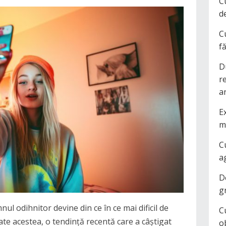
C
d
C
f
D
r
a
Ex
m
C
a
D
g
nul odihnitor devine din ce în ce mai dificil de
C
ate acestea, o tendință recentă care a câștigat
o