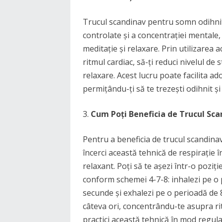
Trucul scandinav pentru somn odihnito
controlate și a concentrației mentale,
meditație și relaxare. Prin utilizarea ac
ritmul cardiac, să-ți reduci nivelul de s
relaxare. Acest lucru poate facilita a
permițându-ți să te trezești odihnit și
Cum Poți Beneficia de Trucul Sc
Pentru a beneficia de trucul scandin
încerci această tehnică de respirație în
relaxant. Poți să te așezi într-o poziți
conform schemei 4-7-8: inhalezi pe o p
secunde și exhalezi pe o perioadă de 8
câteva ori, concentrându-te asupra ritm
practici această tehnică în mod regula