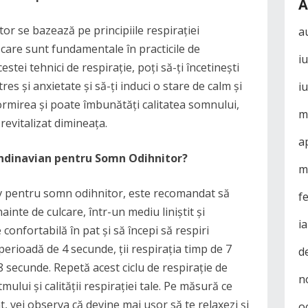
A
r se bazează pe principiile respirației
a
 care sunt fundamentale în practicile de
i
estei tehnici de respirație, poți să-ți încetinești
tres și anxietate și să-ți induci o stare de calm și
i
dormirea și poate îmbunătăți calitatea somnului,
m
 revitalizat dimineața.
a
andinavian pentru Somn Odihnitor?
m
av pentru somn odihnitor, este recomandat să
f
ainte de culcare, într-un mediu liniștit și
i
e confortabilă în pat și să începi să respiri
erioadă de 4 secunde, ții respirația timp de 7
d
 secunde. Repetă acest ciclu de respirație de
n
ului și calității respirației tale. Pe măsură ce
t, vei observa că devine mai ușor să te relaxezi și
o