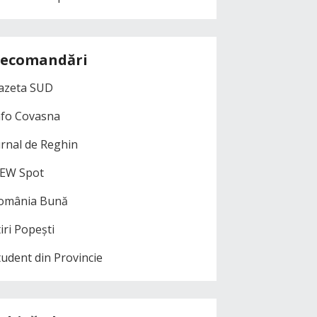
ecomandări
azeta SUD
nfo Covasna
urnal de Reghin
EW Spot
omânia Bună
iri Popești
tudent din Provincie