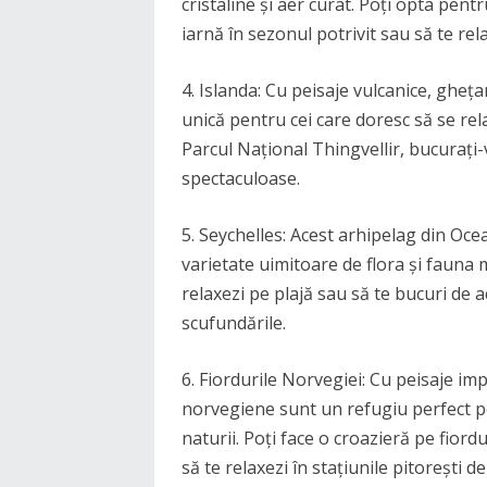
cristaline și aer curat. Poți opta pent
iarnă în sezonul potrivit sau să te rel
4. Islanda: Cu peisaje vulcanice, gheța
unică pentru cei care doresc să se rela
Parcul Național Thingvellir, bucurați-
spectaculoase.
5. Seychelles: Acest arhipelag din Ocea
varietate uimitoare de flora și fauna 
relaxezi pe plajă sau să te bucuri de a
scufundările.
6. Fiordurile Norvegiei: Cu peisaje imp
norvegiene sunt un refugiu perfect pe
naturii. Poți face o croazieră pe fiord
să te relaxezi în stațiunile pitorești d