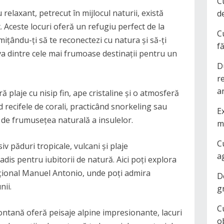
C
relaxant, petrecut în mijlocul naturii, există
d
. Aceste locuri oferă un refugiu perfect de la
C
ermițându-ți să te reconectezi cu natura și să-ți
f
teva dintre cele mai frumoase destinații pentru un
D
r
a
ă plaje cu nisip fin, ape cristaline și o atmosferă
 recifele de corali, practicând snorkeling sau
Ex
 de frumusețea naturală a insulelor.
m
C
siv păduri tropicale, vulcani și plaje
a
dis pentru iubitorii de natură. Aici poți explora
ațional Manuel Antonio, unde poți admira
D
nii.
g
C
 montană oferă peisaje alpine impresionante, lacuri
o