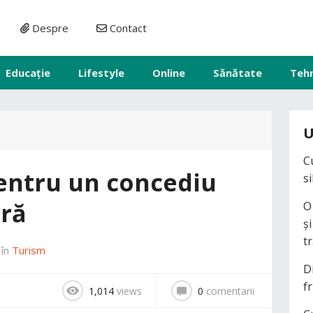
Despre
Contact
Educație
Lifestyle
Online
Sănătate
Teh
U
C
pentru un concediu
s
ură
O
ș
t
în
Turism
D
fr
1,014
views
0
comentarii