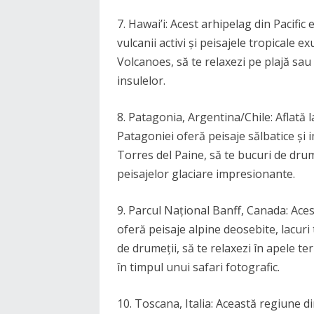
7. Hawai’i: Acest arhipelag din Pacific 
vulcanii activi și peisajele tropicale 
Volcanoes, să te relaxezi pe plajă sau 
insulelor.
8. Patagonia, Argentina/Chile: Aflată l
Patagoniei oferă peisaje sălbatice și
Torres del Paine, să te bucuri de drume
peisajelor glaciare impresionante.
9. Parcul Național Banff, Canada: Aces
oferă peisaje alpine deosebite, lacuri
de drumeții, să te relaxezi în apele te
în timpul unui safari fotografic.
10. Toscana, Italia: Această regiune d