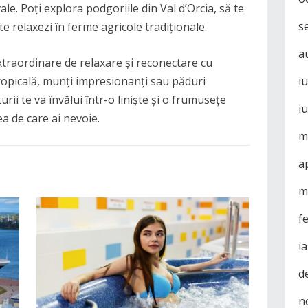
ale. Poți explora podgoriile din Val d’Orcia, să te
s
e relaxezi în ferme agricole tradiționale.
a
xtraordinare de relaxare și reconectare cu
tropicală, munți impresionanți sau păduri
i
rii te va învălui într-o liniște și o frumusețe
i
ea de care ai nevoie.
m
a
m
f
i
d
n