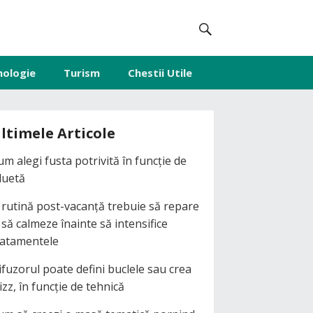
nologie
Turism
Chestii Utile
ltimele Articole
um alegi fusta potrivită în funcție de
iluetă
 rutină post-vacanță trebuie să repare
i să calmeze înainte să intensifice
ratamentele
ifuzorul poate defini buclele sau crea
izz, în funcție de tehnică