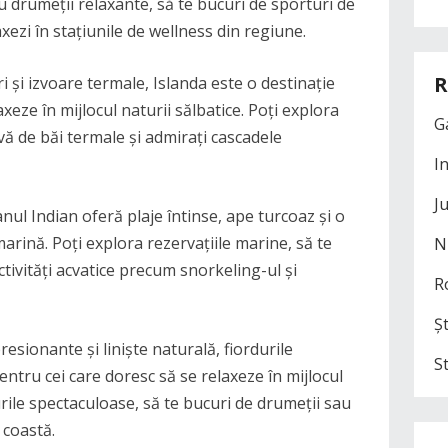
ru drumeții relaxante, să te bucuri de sporturi de
axezi în stațiunile de wellness din regiune.
R
ri și izvoare termale, Islanda este o destinație
xeze în mijlocul naturii sălbatice. Poți explora
G
vă de băi termale și admirați cascadele
I
J
nul Indian oferă plaje întinse, ape turcoaz și o
marină. Poți explora rezervațiile marine, să te
N
ctivități acvatice precum snorkeling-ul și
R
Șt
resionante și liniște naturală, fiordurile
S
ntru cei care doresc să se relaxeze în mijlocul
urile spectaculoase, să te bucuri de drumeții sau
e coastă.