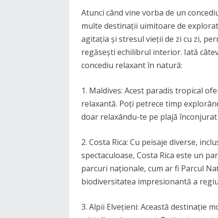
Atunci când vine vorba de un concediu 
multe destinații uimitoare de explorat
agitația și stresul vieții de zi cu zi, p
regăsești echilibrul interior. Iată câ
concediu relaxant în natură:
1. Maldives: Acest paradis tropical ofer
relaxantă. Poți petrece timp explorând
doar relaxându-te pe plajă înconjurat
2. Costa Rica: Cu peisaje diverse, inclu
spectaculoase, Costa Rica este un para
parcuri naționale, cum ar fi Parcul N
biodiversitatea impresionantă a regiu
3. Alpii Elvețieni: Această destinație