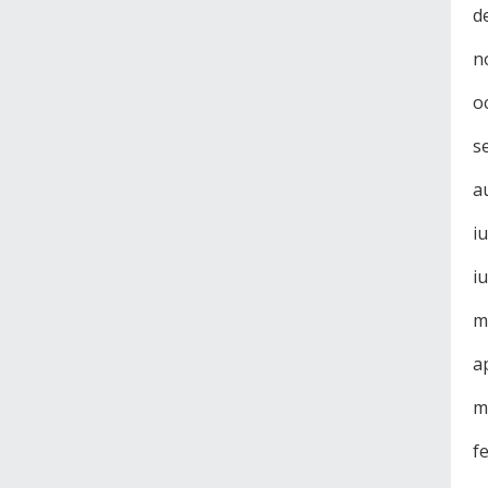
d
n
o
s
a
i
i
m
a
m
f