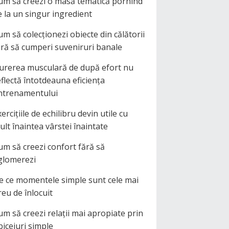
um să creezi o masă tematică pornind
e la un singur ingredient
um să colecționezi obiecte din călătorii
ără să cumperi suveniruri banale
urerea musculară de după efort nu
eflectă întotdeauna eficiența
ntrenamentului
ercițiile de echilibru devin utile cu
ult înaintea vârstei înaintate
um să creezi confort fără să
glomerezi
e ce momentele simple sunt cele mai
reu de înlocuit
um să creezi relații mai apropiate prin
biceiuri simple