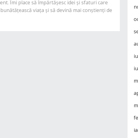
nt. Îmi place să împărtășesc idei și sfaturi care
n
mbunătățească viața și să devină mai conștienți de
o
s
a
i
i
m
a
m
f
i