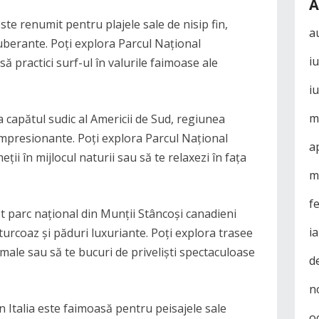
A
este renumit pentru plajele sale de nisip fin,
a
exuberante. Poți explora Parcul Național
i
să practici surf-ul în valurile faimoase ale
i
m
a capătul sudic al Americii de Sud, regiunea
 impresionante. Poți explora Parcul Național
a
ții în mijlocul naturii sau să te relaxezi în fața
m
f
t parc național din Munții Stâncoși canadieni
i
 turcoaz și păduri luxuriante. Poți explora trasee
rmale sau să te bucuri de priveliști spectaculoase
d
n
in Italia este faimoasă pentru peisajele sale
o