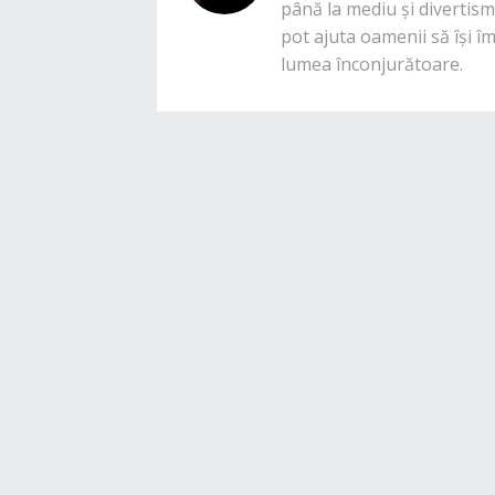
până la mediu și divertisme
pot ajuta oamenii să își î
lumea înconjurătoare.