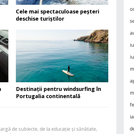
o
Cele mai spectaculoase peșteri
deschise turiștilor
s
a
i
i
m
a
a
Destinații pentru windsurfing în
m
Portugalia continentală
f
i
d
rgă de subiecte, de la educație și sănătate,