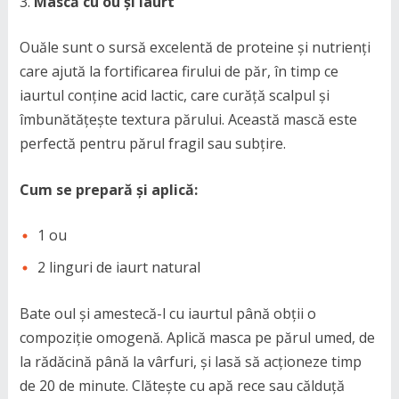
Mască cu ou și iaurt
Ouăle sunt o sursă excelentă de proteine și nutrienți
care ajută la fortificarea firului de păr, în timp ce
iaurtul conține acid lactic, care curăță scalpul și
îmbunătățește textura părului. Această mască este
perfectă pentru părul fragil sau subțire.
Cum se prepară și aplică:
1 ou
2 linguri de iaurt natural
Bate oul și amestecă-l cu iaurtul până obții o
compoziție omogenă. Aplică masca pe părul umed, de
la rădăcină până la vârfuri, și lasă să acționeze timp
de 20 de minute. Clătește cu apă rece sau călduță