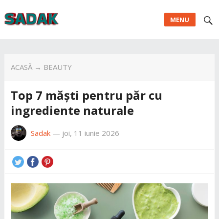
MENU
ACASĂ
→
BEAUTY
Top 7 măști pentru păr cu
ingrediente naturale
Sadak
—
joi, 11 iunie 2026