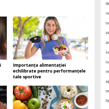
d
n
o
s
a
i
i
i
Importanța alimentației
echilibrate pentru performanțele
m
tale sportive
a
m
f