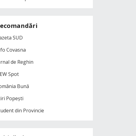
ecomandări
azeta SUD
nfo Covasna
urnal de Reghin
EW Spot
omânia Bună
iri Popești
tudent din Provincie