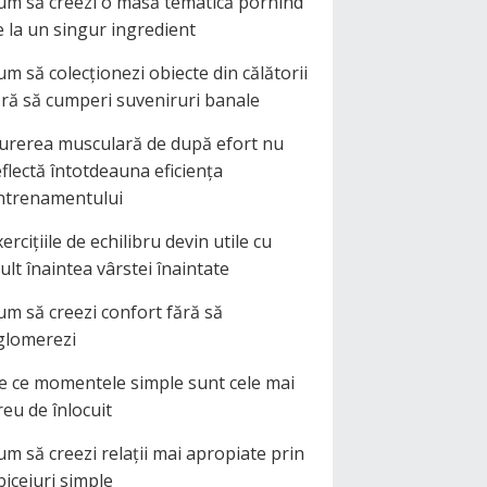
um să creezi o masă tematică pornind
e la un singur ingredient
um să colecționezi obiecte din călătorii
ără să cumperi suveniruri banale
urerea musculară de după efort nu
eflectă întotdeauna eficiența
ntrenamentului
ercițiile de echilibru devin utile cu
ult înaintea vârstei înaintate
um să creezi confort fără să
glomerezi
e ce momentele simple sunt cele mai
reu de înlocuit
um să creezi relații mai apropiate prin
biceiuri simple