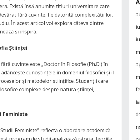
A
era. Există însă anumite titluri universitare care
a
devărat fără cuvinte, fie datorită complexității lor,
tudiu. În acest articol voi explora câteva dintre
i
nează și inspiră.
i
ofia Științei
m
 fără cuvinte este „Doctor în Filosofie (Ph.D.) în
a
e adâncește cunoștințele în domeniul filosofiei și îl
m
roceselor și metodelor științifice. Studenții care
f
 filosofice complexe despre natura științei,
i
dii Feministe
d
n
în Studii Feministe” reflectă o abordare academică
cest program de studii analizează istoria, teoriile
o