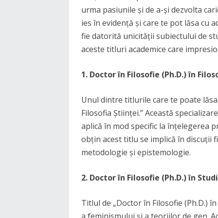
urma pasiunile și de a-și dezvolta cari
ies în evidență și care te pot lăsa cu a
fie datorită unicității subiectului de s
aceste titluri academice care impresio
1. Doctor în Filosofie (Ph.D.) în Filos
Unul dintre titlurile care te poate lăsa
Filosofia Științei.” Această specializar
aplică în mod specific la înțelegerea p
obțin acest titlu se implică în discuții
metodologie și epistemologie.
2. Doctor în Filosofie (Ph.D.) în Stu
Titlul de „Doctor în Filosofie (Ph.D.) 
a feminismului și a teoriilor de gen. A