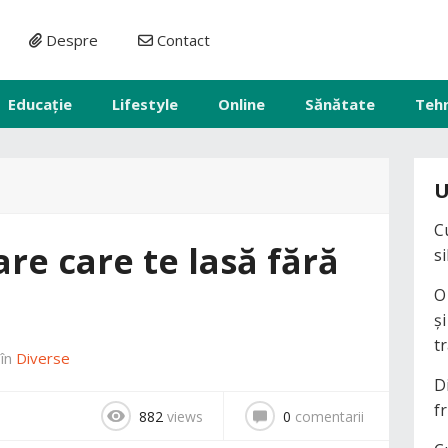
Despre
Contact
Educație
Lifestyle
Online
Sănătate
Teh
U
C
are care te lasă fără
s
O
ș
t
în
Diverse
D
fr
882
views
0
comentarii