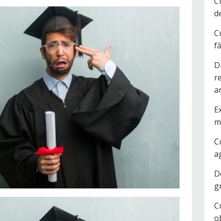
C
d
C
f
D
r
a
Ex
m
C
a
D
g
C
o