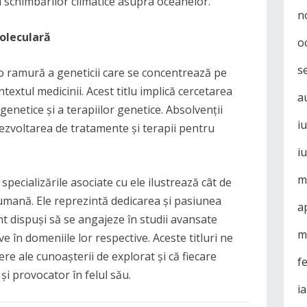
 schimbărilor climatice asupra oceanelor.
n
Moleculară
o
s
o ramură a geneticii care se concentrează pe
ntextul medicinii. Acest titlu implică cercetarea
a
genetice și a terapiilor genetice. Absolvenții
i
ezvoltarea de tratamente și terapii pentru
i
m
 specializările asociate cu ele ilustrează cât de
 umană. Ele reprezintă dedicarea și pasiunea
a
nt dispuși să se angajeze în studii avansate
m
e în domeniile lor respective. Aceste titluri ne
re ale cunoașterii de explorat și că fiecare
f
și provocator în felul său.
i