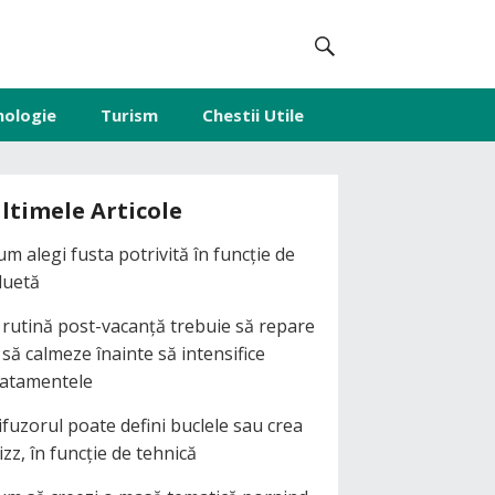
nologie
Turism
Chestii Utile
ltimele Articole
um alegi fusta potrivită în funcție de
iluetă
 rutină post-vacanță trebuie să repare
i să calmeze înainte să intensifice
ratamentele
ifuzorul poate defini buclele sau crea
izz, în funcție de tehnică