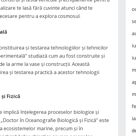
ializare te lasă fără cuvinte atunci când te
o
necesare pentru a explora cosmosul.
s
ală
a
i
stituirea și testarea tehnologiilor și tehnicilor
perimentală” studiază cum au fost construite și
i
, de la arme la vase și construcții. Această
m
rea și testarea practică a acestor tehnologii
a
m
și Fizică
f
ce implică înțelegerea proceselor biologice și
i
n „Doctor în Oceanografie Biologică și Fizică” este
a ecosistemelor marine, precum și în
d