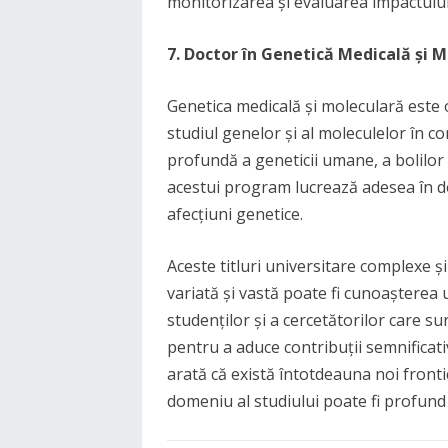
monitorizarea și evaluarea impactului
7. Doctor în Genetică Medicală și 
Genetica medicală și moleculară este 
studiul genelor și al moleculelor în co
profundă a geneticii umane, a bolilor 
acestui program lucrează adesea în d
afecțiuni genetice.
Aceste titluri universitare complexe și
variată și vastă poate fi cunoașterea
studenților și a cercetătorilor care su
pentru a aduce contribuții semnificativ
arată că există întotdeauna noi frontie
domeniu al studiului poate fi profund 