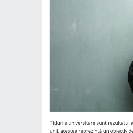
Titlurile universitare sunt rezultatul
unii, acestea reprezintă un obiectiv de