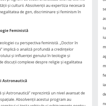
ții și culturii. Absolvenții au expertiza necesară
s
negalitatea de gen, discriminare și feminism în
a
i
ologie Feministă
i
teologiei cu perspectiva feministă. „Doctor în
m
ă” implică o analiză profundă a credințelor
rolului și influenței genului în teologie și
a
ide discuții complexe despre religie și egalitatea
m
f
și Astronautică
i
ă și Astronautică” reprezintă un nivel avansat de
d
-spațiale. Absolvenții acestui program au
n
, construi și testa vehicule și echipamente pentru