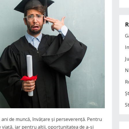
R
G
I
J
N
R
Șt
S
 a ani de muncă, învățare și perseverență. Pentru
 viață, iar pentru alții, oportunitatea de a-și