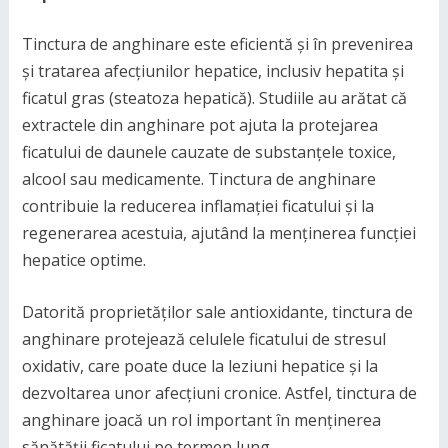
Tinctura de anghinare este eficientă și în prevenirea
și tratarea afecțiunilor hepatice, inclusiv hepatita și
ficatul gras (steatoza hepatică). Studiile au arătat că
extractele din anghinare pot ajuta la protejarea
ficatului de daunele cauzate de substanțele toxice,
alcool sau medicamente. Tinctura de anghinare
contribuie la reducerea inflamației ficatului și la
regenerarea acestuia, ajutând la menținerea funcției
hepatice optime.
Datorită proprietăților sale antioxidante, tinctura de
anghinare protejează celulele ficatului de stresul
oxidativ, care poate duce la leziuni hepatice și la
dezvoltarea unor afecțiuni cronice. Astfel, tinctura de
anghinare joacă un rol important în menținerea
sănătății ficatului pe termen lung.