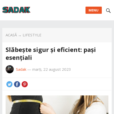
MENU
ACASĂ
→
LIFESTYLE
Slăbește sigur și eficient: pași
esențiali
Sadak
—
marți, 22 august 2023