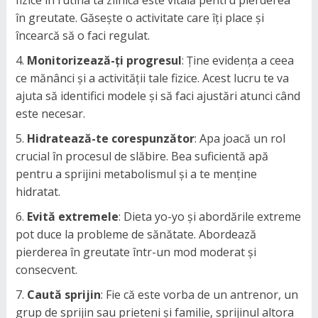
fizice în rutina ta zilnică este vitală pentru pierderea
în greutate. Găsește o activitate care îți place și
încearcă să o faci regulat.
Monitorizează-ți progresul
: Ține evidența a ceea
ce mănânci și a activității tale fizice. Acest lucru te va
ajuta să identifici modele și să faci ajustări atunci când
este necesar.
Hidratează-te corespunzător
: Apa joacă un rol
crucial în procesul de slăbire. Bea suficientă apă
pentru a sprijini metabolismul și a te menține
hidratat.
Evită extremele
: Dieta yo-yo și abordările extreme
pot duce la probleme de sănătate. Abordează
pierderea în greutate într-un mod moderat și
consecvent.
Caută sprijin
: Fie că este vorba de un antrenor, un
grup de sprijin sau prieteni și familie, sprijinul altora