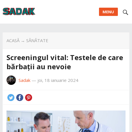
MENU
ACASĂ
→
SĂNĂTATE
Screeningul vital: Testele de care
bărbații au nevoie
Sadak
—
joi, 18 ianuarie 2024