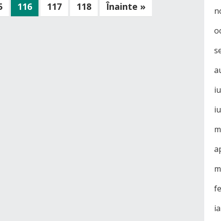
5
116
117
118
Înainte »
n
o
s
a
i
i
m
a
m
f
i