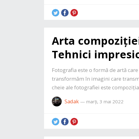
Arta compoziției
Tehnici impresi
Fotografia este o formă de artă car
transformăm în imagini care transmit
cheie ale fotografiei este compoziția
Sadak
—
marți, 3 mai 2022