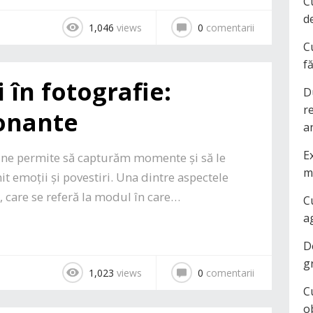
C
d
1,046
views
0
comentarii
C
f
 în fotografie:
D
r
onante
a
Ex
e ne permite să capturăm momente și să le
m
 emoții și povestiri. Una dintre aspectele
, care se referă la modul în care…
C
a
D
g
1,023
views
0
comentarii
C
o