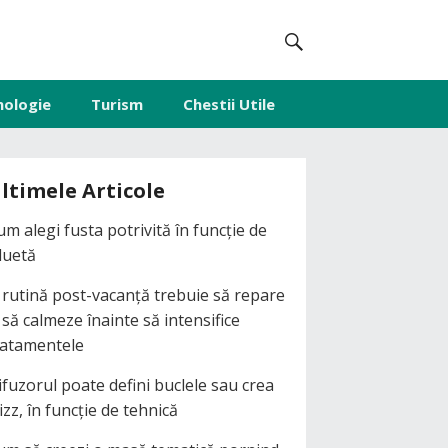
nologie
Turism
Chestii Utile
ltimele Articole
um alegi fusta potrivită în funcție de
iluetă
 rutină post-vacanță trebuie să repare
i să calmeze înainte să intensifice
ratamentele
ifuzorul poate defini buclele sau crea
izz, în funcție de tehnică