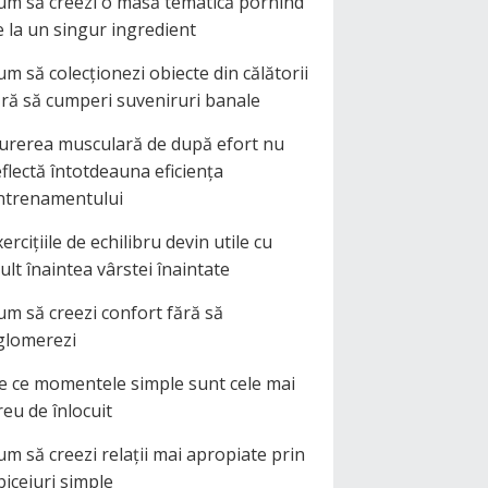
um să creezi o masă tematică pornind
e la un singur ingredient
um să colecționezi obiecte din călătorii
ără să cumperi suveniruri banale
urerea musculară de după efort nu
eflectă întotdeauna eficiența
ntrenamentului
ercițiile de echilibru devin utile cu
ult înaintea vârstei înaintate
um să creezi confort fără să
glomerezi
e ce momentele simple sunt cele mai
reu de înlocuit
um să creezi relații mai apropiate prin
biceiuri simple