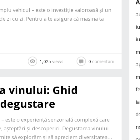
A
plu vehicul – este o investiție valoroasă și un
a
de zi cu zi. Pentru a te asigura că mașina ta
i
…
i
m
1,025
views
0
comentarii
a
m
 vinului: Ghid
f
 degustare
i
d
 – este o experiență senzorială complexă care
n
, așteptări și descoperiri. Degustarea vinului
rmite să explorăm și să apreciem diversitatea…
o