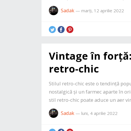
Sadak
—
marți, 12 aprilie 2022
Vintage în forță
retro-chic
Stilul retro-chic este o tendință po
nostalgică și un farmec aparte în or
stil retro-chic poate aduce un aer v
Sadak
—
luni, 4 aprilie 2022