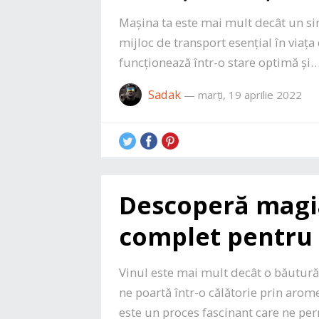
Mașina ta este mai mult decât un sim
mijloc de transport esențial în viața 
funcționează într-o stare optimă și
Sadak
—
marți, 19 aprilie 2022
Descoperă magia
complet pentru
Vinul este mai mult decât o băutură
ne poartă într-o călătorie prin arome
este un proces fascinant care ne pe