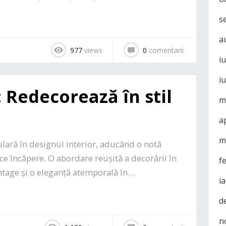
s
a
977
views
0
comentarii
i
i
: Redecorează în stil
m
a
m
pulară în designul interior, aducând o notă
ice încăpere. O abordare reușită a decorării în
f
intage și o eleganță atemporală în…
i
d
n