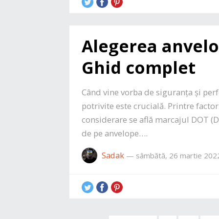
Alegerea anvelo
Ghid complet
Când vine vorba de siguranța și per
potrivite este crucială. Printre factori
considerare se află marcajul DOT (D
de pe anvelope….
Sadak
—
sâmbătă, 26 martie 202