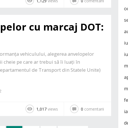
1,129
views
0
comentarii
o
s
pelor cu marcaj DOT:
a
i
formanța vehiculului, alegerea anvelopelor
i
i cheie pe care ar trebui să îi luați în
m
epartamentul de Transport din Statele Unite)
a
m
2
f
1,017
views
0
comentarii
i
d