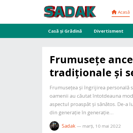
Acasă
Casă și Grădină
Divertisment
Frumusețe ance
tradiționale și 
Frumusețea și îngrijirea personală s
oamenii au căutat întotdeauna modal
aspectul proaspăt și sănătos. De-a l
din generație în generație…
Sadak
—
marți, 10 mai 2022