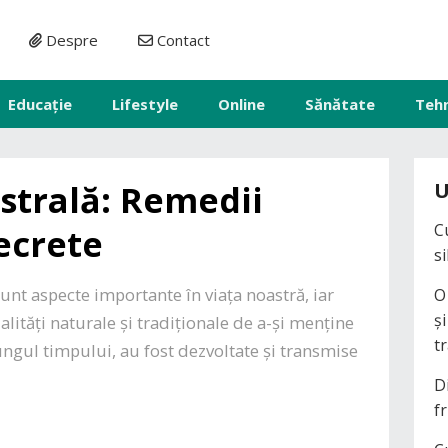
Despre
Contact
Educație
Lifestyle
Online
Sănătate
Teh
strală: Remedii
U
C
secrete
s
unt aspecte importante în viața noastră, iar
O
ș
ități naturale și tradiționale de a-și menține
t
ungul timpului, au fost dezvoltate și transmise
D
fr