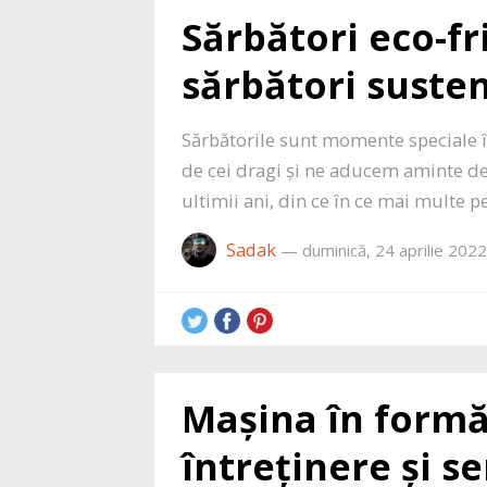
Sărbători eco-fr
sărbători suste
Sărbătorile sunt momente speciale î
de cei dragi și ne aducem aminte de 
ultimii ani, din ce în ce mai multe 
Sadak
—
duminică, 24 aprilie 2022
Mașina în formă:
întreținere și se