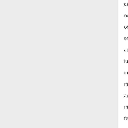
d
n
o
s
a
i
i
m
a
m
f