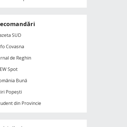
ecomandări
azeta SUD
nfo Covasna
urnal de Reghin
EW Spot
omânia Bună
iri Popești
tudent din Provincie