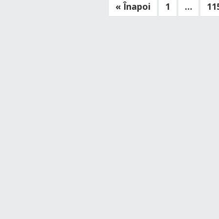
Paginație
« Înapoi
1
…
11
articole