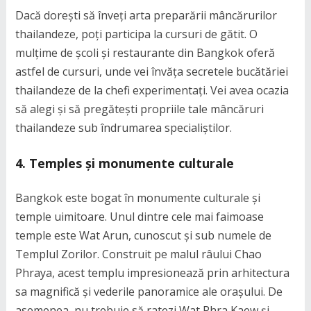
Dacă dorești să înveți arta preparării mâncărurilor
thailandeze, poți participa la cursuri de gătit. O
mulțime de școli și restaurante din Bangkok oferă
astfel de cursuri, unde vei învăța secretele bucătăriei
thailandeze de la chefi experimentați. Vei avea ocazia
să alegi și să pregătești propriile tale mâncăruri
thailandeze sub îndrumarea specialiștilor.
4. Temples și monumente culturale
Bangkok este bogat în monumente culturale și
temple uimitoare. Unul dintre cele mai faimoase
temple este Wat Arun, cunoscut și sub numele de
Templul Zorilor. Construit pe malul râului Chao
Phraya, acest templu impresionează prin arhitectura
sa magnifică și vederile panoramice ale orașului. De
asemenea, nu trebuie să ratezi Wat Phra Kaew și