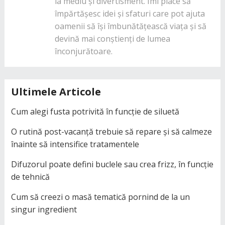
la mediu și divertisment. Îmi place să
împărtășesc idei și sfaturi care pot ajuta
oamenii să își îmbunătățească viața și să
devină mai conștienți de lumea
înconjurătoare.
Ultimele Articole
Cum alegi fusta potrivită în funcție de siluetă
O rutină post-vacanță trebuie să repare și să calmeze
înainte să intensifice tratamentele
Difuzorul poate defini buclele sau crea frizz, în funcție
de tehnică
Cum să creezi o masă tematică pornind de la un
singur ingredient