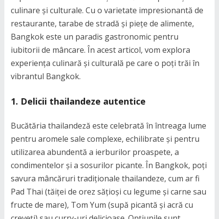
culinare și culturale. Cu o varietate impresionantă de
restaurante, tarabe de stradă și piețe de alimente,
Bangkok este un paradis gastronomic pentru
iubitorii de mâncare. În acest articol, vom explora
experiența culinară și culturală pe care o poți trăi în
vibrantul Bangkok.
1. Delicii thailandeze autentice
Bucătăria thailandeză este celebrată în întreaga lume
pentru aromele sale complexe, echilibrate și pentru
utilizarea abundentă a ierburilor proaspete, a
condimentelor și a sosurilor picante. În Bangkok, poți
savura mâncăruri tradiționale thailandeze, cum ar fi
Pad Thai (tăiței de orez sățioși cu legume și carne sau
fructe de mare), Tom Yum (supă picantă și acră cu
creveți) sau curry-uri delicioase. Opțiunile sunt