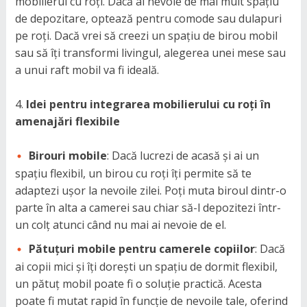
mobilierul cu roți. Dacă ai nevoie de mai mult spațiu
de depozitare, optează pentru comode sau dulapuri
pe roți. Dacă vrei să creezi un spațiu de birou mobil
sau să îți transformi livingul, alegerea unei mese sau
a unui raft mobil va fi ideală.
Idei pentru integrarea mobilierului cu roți în
amenajări flexibile
Birouri mobile
: Dacă lucrezi de acasă și ai un
spațiu flexibil, un birou cu roți îți permite să te
adaptezi ușor la nevoile zilei. Poți muta biroul dintr-o
parte în alta a camerei sau chiar să-l depozitezi într-
un colț atunci când nu mai ai nevoie de el.
Pătuțuri mobile pentru camerele copiilor
: Dacă
ai copii mici și îți dorești un spațiu de dormit flexibil,
un pătuț mobil poate fi o soluție practică. Acesta
poate fi mutat rapid în funcție de nevoile tale, oferind