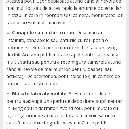
Acestea pot fi ușor deplasate atunci când ai nevoie de
mai mult loc sau de acces rapid la anumite obiecte, iar
în cazul în care îți reorganizezi camera, mobilitatea lor
face procesul mult mai ușor.
Canapele sau paturi cu roți
: Deși mai rar
întâlnite, canapelele sau paturile cu roți pot fi o
opțiune excelentă pentru un dormitor sau un living
flexibil. Acestea pot fi mutate rapid pentru a crea mai
mult spațiu sau pentru a reconfigura camerele atunci
când ai nevoie de mai mult loc pentru oaspeți sau
activități. De asemenea, pot fi folosite și în camere de
oaspeți sau în studiouri.
Măsuțe laterale mobile
: Acestea sunt ideale
pentru a adăuga un spațiu de depozitare suplimentar
în living sau în dormitor. Având roți, pot fi mutate cu
ușurință oriunde ai nevoie, fără a fi nevoie să ridici
sau să muți obiecte grele. Aceste măsuțe pot fi