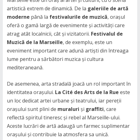
Marseille este un oraș al artei și culturii, cu o scenă
artistică extrem de dinamică. De la
galeriile de artă
moderne
până la
festivalurile de muzică
, orașul
oferă o gamă largă de evenimente și activități care
atrag atât localnicii, cât și vizitatorii.
Festivalul de
Muzică de la Marseille
, de exemplu, este un
eveniment important care adună artiști din întreaga
lume pentru a sărbători muzica și cultura
mediteraneană.
De asemenea, arta stradală joacă un rol important în
identitatea orașului.
La Cité des Arts de la Rue
este
un loc dedicat artei urbane și teatrului, iar pereții
orașului sunt plini de
muraluri
și
graffiti
, care
reflectă spiritul tineresc și rebel al Marseille-ului.
Aceste lucrări de artă adaugă un farmec suplimentar
orașului și contribuie la atmosfera sa unică.