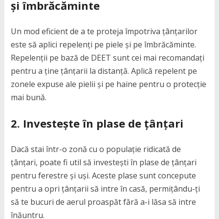
și îmbrăcăminte
Un mod eficient de a te proteja împotriva țânțarilor
este să aplici repelenți pe piele și pe îmbrăcăminte.
Repelenții pe bază de DEET sunt cei mai recomandați
pentru a ține țânțarii la distanță. Aplică repelent pe
zonele expuse ale pielii și pe haine pentru o protecție
mai bună.
2. Investește în plase de țânțari
Dacă stai într-o zonă cu o populație ridicată de
țânțari, poate fi util să investești în plase de țânțari
pentru ferestre și uși. Aceste plase sunt concepute
pentru a opri țânțarii să intre în casă, permițându-ți
să te bucuri de aerul proaspăt fără a-i lăsa să intre
înăuntru.