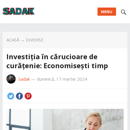
MENU
ACASĂ
→
DIVERSE
Investiția în cărucioare de
curățenie: Economisești timp
Sadak
—
duminică, 17 martie 2024