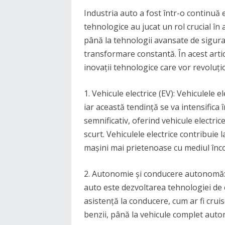
Industria auto a fost într-o continuă ev
tehnologice au jucat un rol crucial în
până la tehnologii avansate de siguran
transformare constantă. În acest arti
inovații tehnologice care vor revoluți
1. Vehicule electrice (EV): Vehiculele e
iar această tendință se va intensifica 
semnificativ, oferind vehicule electri
scurt. Vehiculele electrice contribuie 
mașini mai prietenoase cu mediul înc
2. Autonomie și conducere autonomă: U
auto este dezvoltarea tehnologiei de
asistență la conducere, cum ar fi crui
benzii, până la vehicule complet aut