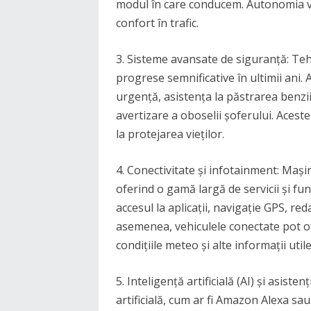
modul în care conducem. Autonomia va
confort în trafic.
3. Sisteme avansate de siguranță: Teh
progrese semnificative în ultimii ani.
urgență, asistența la păstrarea benzi
avertizare a oboselii șoferului. Acest
la protejarea vieților.
4. Conectivitate și infotainment: Mași
oferind o gamă largă de servicii și fu
accesul la aplicații, navigație GPS, re
asemenea, vehiculele conectate pot ofe
condițiile meteo și alte informații utile
5. Inteligență artificială (AI) și asisten
artificială, cum ar fi Amazon Alexa sa