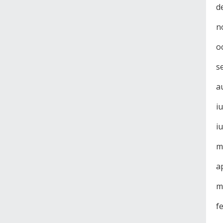
d
n
o
s
a
i
i
m
a
m
f