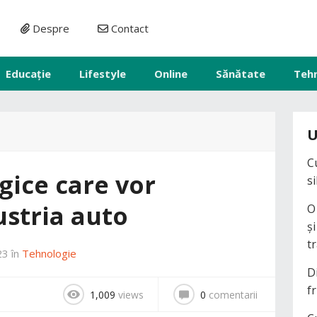
Despre
Contact
Educație
Lifestyle
Online
Sănătate
Teh
U
C
gice care vor
s
ustria auto
O
ș
t
23
în
Tehnologie
D
fr
1,009
views
0
comentarii