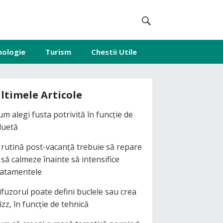
nologie
Turism
Chestii Utile
ltimele Articole
um alegi fusta potrivită în funcție de
iluetă
 rutină post-vacanță trebuie să repare
i să calmeze înainte să intensifice
ratamentele
ifuzorul poate defini buclele sau crea
izz, în funcție de tehnică