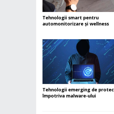
Tehnologii smart pentru
automonitorizare și wellness
Tehnologii emerging de protec
împotriva malware-ului