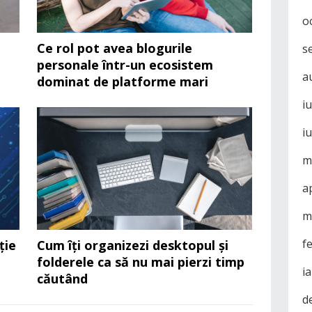
o
Ce rol pot avea blogurile
s
personale într-un ecosistem
a
dominat de platforme mari
i
i
m
a
m
f
ție
Cum îți organizezi desktopul și
folderele ca să nu mai pierzi timp
i
căutând
d