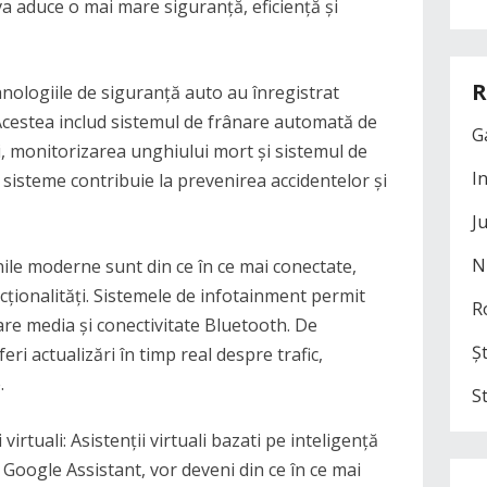
 aduce o mai mare siguranță, eficiență și
R
nologiile de siguranță auto au înregistrat
 Acestea includ sistemul de frânare automată de
G
i, monitorizarea unghiului mort și sistemul de
I
e sisteme contribuie la prevenirea accidentelor și
J
N
nile moderne sunt din ce în ce mai conectate,
ncționalități. Sistemele de infotainment permit
R
dare media și conectivitate Bluetooth. De
Șt
ri actualizări în timp real despre trafic,
.
S
ți virtuali: Asistenții virtuali bazati pe inteligență
u Google Assistant, vor deveni din ce în ce mai