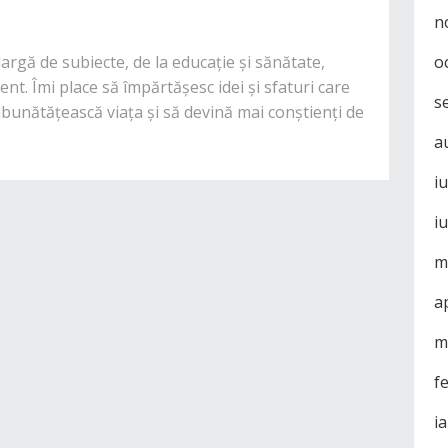
n
o
rgă de subiecte, de la educație și sănătate,
nt. Îmi place să împărtășesc idei și sfaturi care
s
mbunătățească viața și să devină mai conștienți de
a
i
i
m
a
m
f
i