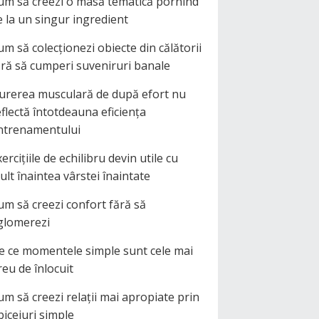
um să creezi o masă tematică pornind
e la un singur ingredient
um să colecționezi obiecte din călătorii
ără să cumperi suveniruri banale
urerea musculară de după efort nu
eflectă întotdeauna eficiența
ntrenamentului
ercițiile de echilibru devin utile cu
ult înaintea vârstei înaintate
um să creezi confort fără să
glomerezi
e ce momentele simple sunt cele mai
reu de înlocuit
um să creezi relații mai apropiate prin
biceiuri simple