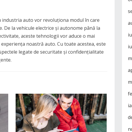
s
in industria auto vor revoluționa modul în care
a
. De la vehicule electrice și autonome până la
i
ctivitate, aceste tehnologii vor aduce o mai
n experiența noastră auto. Cu toate acestea, este
i
pectele legate de securitate și confidențialitate
m
gente.
a
m
f
i
d
n