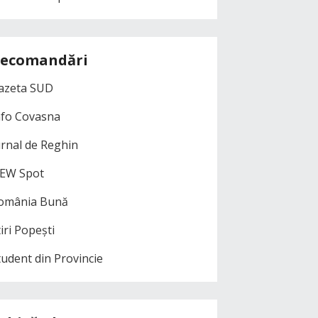
ecomandări
azeta SUD
nfo Covasna
urnal de Reghin
EW Spot
omânia Bună
iri Popești
tudent din Provincie