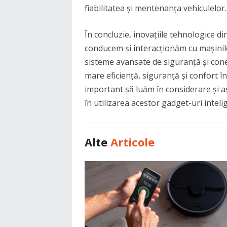
fiabilitatea și mentenanța vehiculelor.
În concluzie, inovațiile tehnologice d
conducem și interacționăm cu mașinile
sisteme avansate de siguranță și cone
mare eficiență, siguranță și confort î
important să luăm în considerare și as
în utilizarea acestor gadget-uri inteli
Alte
Articole