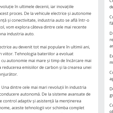
C
oluție în ultimele decenii, iar inovațiile
d
 acest proces. De la vehicule electrice și autonome
C
ță și conectivitate, industria auto se află într-o
f
col, vom explora câteva dintre cele mai recente
D
ona industria auto.
r
a
lectrice au devenit tot mai populare în ultimii ani,
în viitor. Tehnologia bateriilor a evoluat
Ex
ce cu autonomie mai mare și timp de încărcare mai
m
la reducerea emisiilor de carbon și la crearea unei
C
onjurător.
a
na dintre cele mai mari revoluții în industria
D
 conducere autonomă. De la sisteme avansate de
g
se control adaptiv și asistență la menținerea
C
onome, aceste tehnologii vor schimba complet
o