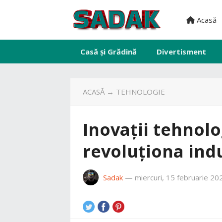
Acasă
Casă și Grădină
Divertisment
ACASĂ
→
TEHNOLOGIE
Inovații tehnolo
revoluționa ind
Sadak
—
miercuri, 15 februarie 20