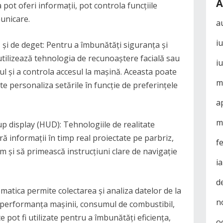
A
pot oferi informații, pot controla funcțiile
municare.
a
i
 și de deget: Pentru a îmbunătăți siguranța și
tilizează tehnologia de recunoaștere facială sau
i
ul și a controla accesul la mașină. Aceasta poate
m
te personaliza setările în funcție de preferințele
a
m
up display (HUD): Tehnologiile de realitate
ă informații în timp real proiectate pe parbriz,
f
um și să primească instrucțiuni clare de navigație
i
d
ematica permite colectarea și analiza datelor de la
n
e performanța mașinii, consumul de combustibil,
e pot fi utilizate pentru a îmbunătăți eficiența,
o