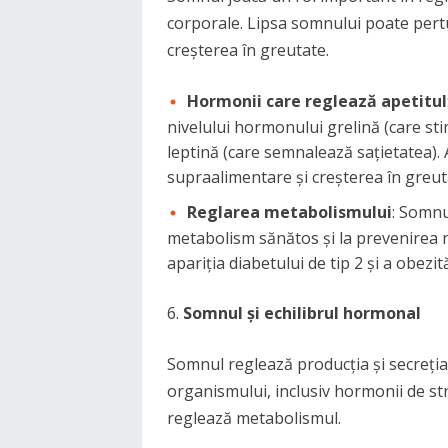
corporale. Lipsa somnului poate pert
creșterea în greutate.
Hormonii care reglează apetitul
nivelului hormonului grelină (care sti
leptină (care semnalează sațietatea).
supraalimentare și creșterea în greut
Reglarea metabolismului
: Somnu
metabolism sănătos și la prevenirea re
apariția diabetului de tip 2 și a obezită
Somnul și echilibrul hormonal
Somnul reglează producția și secreția
organismului, inclusiv hormonii de st
reglează metabolismul.