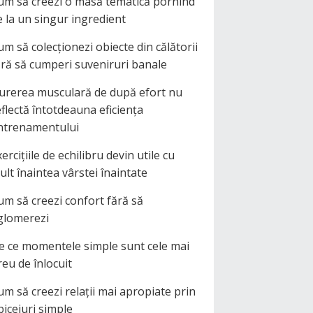
um să creezi o masă tematică pornind
e la un singur ingredient
um să colecționezi obiecte din călătorii
ără să cumperi suveniruri banale
urerea musculară de după efort nu
eflectă întotdeauna eficiența
ntrenamentului
ercițiile de echilibru devin utile cu
ult înaintea vârstei înaintate
um să creezi confort fără să
glomerezi
e ce momentele simple sunt cele mai
reu de înlocuit
um să creezi relații mai apropiate prin
biceiuri simple