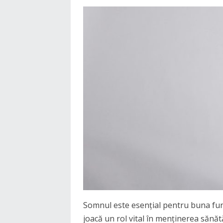
Somnul este esențial pentru buna fun
joacă un rol vital în menținerea sănăt