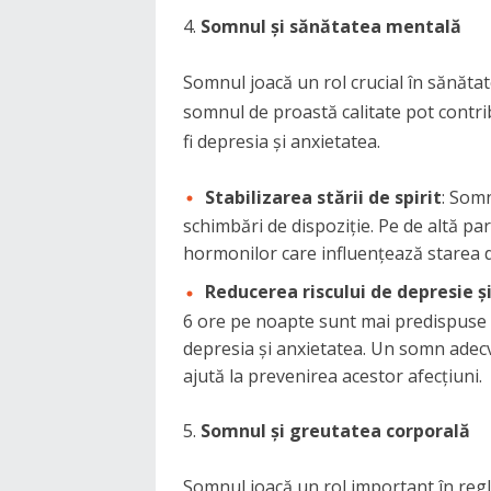
Somnul și sănătatea mentală
Somnul joacă un rol crucial în sănăta
somnul de proastă calitate pot contrib
fi depresia și anxietatea.
Stabilizarea stării de spirit
: Somn
schimbări de dispoziție. Pe de altă pa
hormonilor care influențează starea d
Reducerea riscului de depresie ș
6 ore pe noapte sunt mai predispuse l
depresia și anxietatea. Un somn adecv
ajută la prevenirea acestor afecțiuni.
Somnul și greutatea corporală
Somnul joacă un rol important în regl