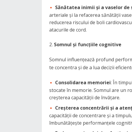
Sănătatea inimii și a vaselor de
arteriale și la refacerea sănătății vas
reducerea riscului de boli cardiovasc
atacurile de cord.
Somnul și funcțiile cognitive
Somnul influențează profund performan
te concentra și de a lua decizii eficient
Consolidarea memoriei
: În timp
stocate în memorie. Somnul are un rol 
creșterea capacității de învățare.
Creșterea concentrării și a atenț
capacității de concentrare și a timpu
îmbunătățește performanțele cognitive