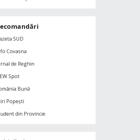
ecomandări
azeta SUD
nfo Covasna
urnal de Reghin
EW Spot
omânia Bună
iri Popești
tudent din Provincie