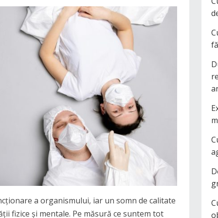
C
d
C
f
D
r
a
Ex
m
C
a
D
g
cționare a organismului, iar un somn de calitate
C
ății fizice și mentale. Pe măsură ce suntem tot
o