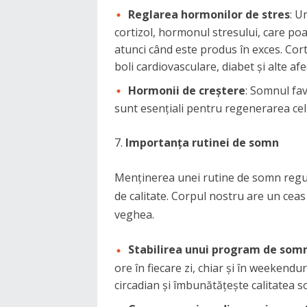
Reglarea hormonilor de stres
: U
cortizol, hormonul stresului, care po
atunci când este produs în exces. Cort
boli cardiovasculare, diabet și alte afe
Hormonii de creștere
: Somnul fa
sunt esențiali pentru regenerarea cel
Importanța rutinei de somn
Menținerea unei rutine de somn regu
de calitate. Corpul nostru are un ceas
veghea.
Stabilirea unui program de som
ore în fiecare zi, chiar și în weekendur
circadian și îmbunătățește calitatea s