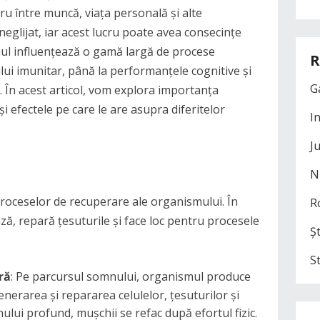
bru între muncă, viața personală și alte
eglijat, iar acest lucru poate avea consecințe
ul influențează o gamă largă de procese
R
ului imunitar, până la performanțele cognitive și
G
. În acest articol, vom explora importanța
 efectele pe care le are asupra diferitelor
I
J
N
roceselor de recuperare ale organismului. În
R
ă, repară țesuturile și face loc pentru procesele
Șt
S
ră
: Pe parcursul somnului, organismul produce
nerarea și repararea celulelor, țesuturilor și
lui profund, mușchii se refac după efortul fizic.