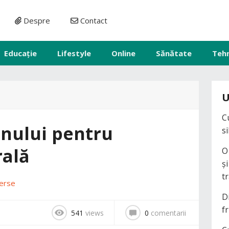
Despre
Contact
Educație
Lifestyle
Online
Sănătate
Teh
U
C
nului pentru
s
rală
O
ș
t
erse
D
fr
541
views
0
comentarii