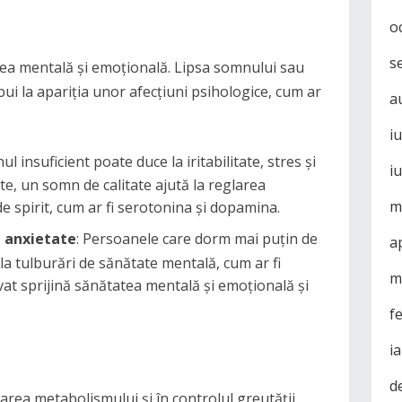
o
s
tea mentală și emoțională. Lipsa somnului sau
ui la apariția unor afecțiuni psihologice, cum ar
a
i
ul insuficient poate duce la iritabilitate, stres și
i
rte, un somn de calitate ajută la reglarea
m
e spirit, cum ar fi serotonina și dopamina.
i anxietate
: Persoanele care dorm mai puțin de
a
a tulburări de sănătate mentală, cum ar fi
m
at sprijină sănătatea mentală și emoțională și
f
i
d
area metabolismului și în controlul greutății