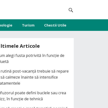
nologie
Turism
Chestii Utile
ltimele Articole
um alegi fusta potrivită în funcție de
iluetă
 rutină post-vacanță trebuie să repare
i să calmeze înainte să intensifice
ratamentele
ifuzorul poate defini buclele sau crea
izz, în funcție de tehnică