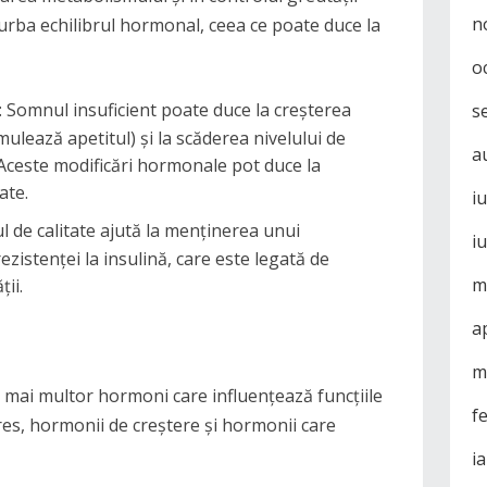
n
urba echilibrul hormonal, ceea ce poate duce la
o
: Somnul insuficient poate duce la creșterea
s
mulează apetitul) și la scăderea nivelului de
a
 Aceste modificări hormonale pot duce la
ate.
i
l de calitate ajută la menținerea unui
i
zistenței la insulină, care este legată de
m
ții.
a
m
 mai multor hormoni care influențează funcțiile
f
res, hormonii de creștere și hormonii care
i