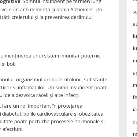
cognitive
: Somnul insuficient pe termen lung
tive, cum ar fi demența și boala Alzheimer. Un
s
ății creierului și la prevenirea declinului
a
i
i
ru menținerea unui sistem imunitar puternic,
m
și boli.
a
omnului, organismul produce citokine, substanțe
m
iilor și inflamațiilor. Un somn insuficient poate
 de a dezvolta răceli și alte infecții.
f
l are un rol important în protejarea
i
 diabetul, bolile cardiovasculare și obezitatea.
alitate poate perturba procesele hormonale și
d
 afecțiuni.
n