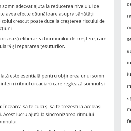
d
n somn adecvat ajută la reducerea nivelului de
ate avea efecte dăunătoare asupra sănătății
n
izolul crescut poate duce la creșterea riscului de
o
cțiuni.
vorizează eliberarea hormonilor de creștere, care
s
ulară și repararea țesuturilor.
a
i
i
lată este esențială pentru obținerea unui somn
 intern (ritmul circadian) care reglează somnul și
m
a
n
: Încearcă să te culci și să te trezești la aceleași
m
i. Acest lucru ajută la sincronizarea ritmului
f
omnului.