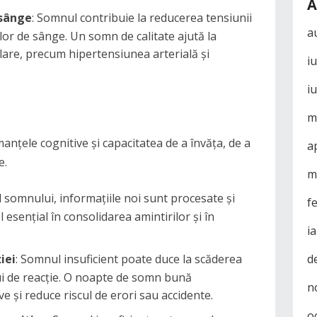
A
 sânge
: Somnul contribuie la reducerea tensiunii
a
elor de sânge. Un somn de calitate ajută la
ulare, precum hipertensiunea arterială și
i
i
m
țele cognitive și capacitatea de a învăța, de a
a
e.
m
ul somnului, informațiile noi sunt procesate și
f
esențial în consolidarea amintirilor și în
i
d
iei
: Somnul insuficient poate duce la scăderea
lui de reacție. O noapte de somn bună
n
 și reduce riscul de erori sau accidente.
o