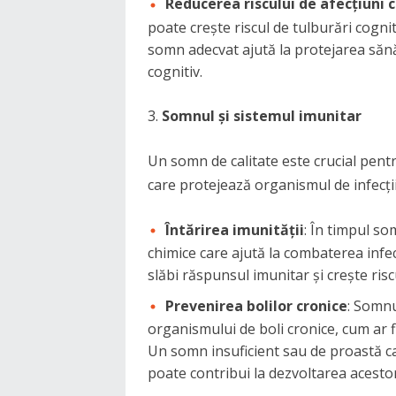
Reducerea riscului de afecțiuni 
poate crește riscul de tulburări cogni
somn adecvat ajută la protejarea sănăt
cognitiv.
Somnul și sistemul imunitar
Un somn de calitate este crucial pent
care protejează organismul de infecții 
Întărirea imunității
: În timpul s
chimice care ajută la combaterea infecț
slăbi răspunsul imunitar și crește riscul
Prevenirea bolilor cronice
: Somnu
organismului de boli cronice, cum ar fi
Un somn insuficient sau de proastă c
poate contribui la dezvoltarea acestor