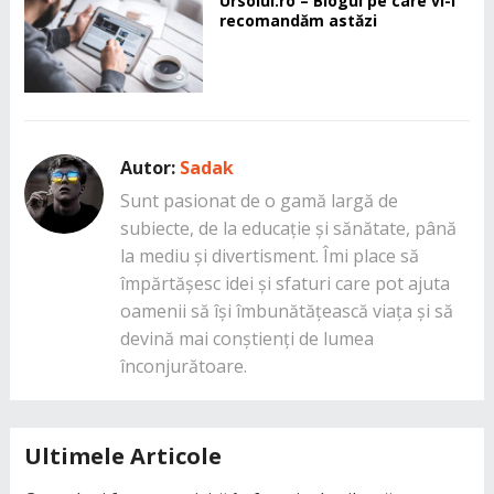
Ursoiul.ro – Blogul pe care vi-l
recomandăm astăzi
Autor:
Sadak
Sunt pasionat de o gamă largă de
subiecte, de la educație și sănătate, până
la mediu și divertisment. Îmi place să
împărtășesc idei și sfaturi care pot ajuta
oamenii să își îmbunătățească viața și să
devină mai conștienți de lumea
înconjurătoare.
Ultimele Articole