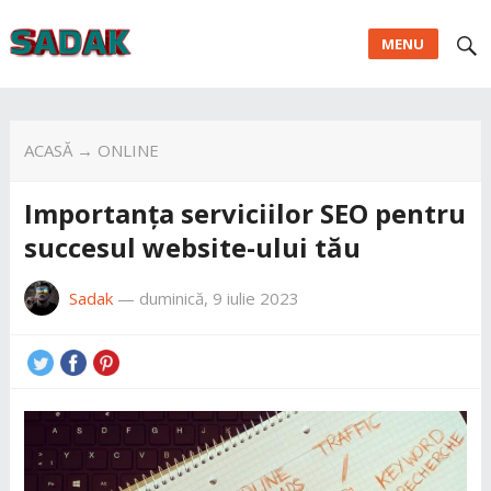
MENU
ACASĂ
→
ONLINE
Importanța serviciilor SEO pentru
succesul website-ului tău
Sadak
—
duminică, 9 iulie 2023