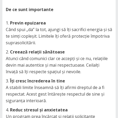
De ce sunt importante
Previn epuizarea
Când spui „da” la tot, ajungi să îți sacrifici energia și să
te simți copleșit. Limitele îți oferă protecție împotriva
suprasolicitării.
Creează relații sănătoase
Atunci când comunici clar ce accepți și ce nu, relațiile
devin mai autentice și mai respectuoase. Ceilalți
învață să îți respecte spațiul și nevoile.
Îți cresc încrederea în tine
A stabili limite înseamnă să îți afirmi dreptul de a fi
respectat. Acest gest întărește respectul de sine și
siguranța interioară.
Reduc stresul și anxietatea
Un program prea încărcat și relații solicitante