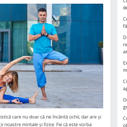
C
d
C
f
D
r
a
Ex
m
C
a
D
g
tică care nu doar că ne încântă ochii, dar are și
C
 noastre mintale și fizice. Fie că este vorba
o