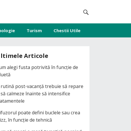
nologie
Turism
Chestii Utile
ltimele Articole
um alegi fusta potrivită în funcție de
iluetă
 rutină post-vacanță trebuie să repare
i să calmeze înainte să intensifice
ratamentele
ifuzorul poate defini buclele sau crea
izz, în funcție de tehnică