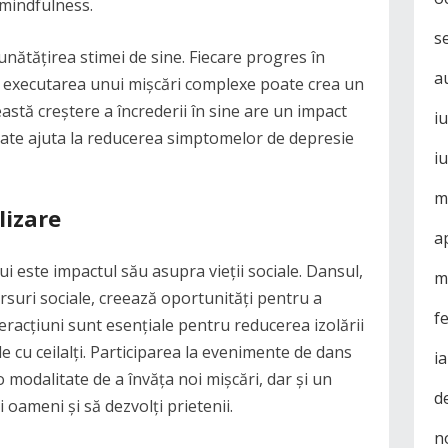
 mindfulness.
s
unătățirea stimei de sine. Fiecare progres în
a
n executarea unui mișcări complexe poate crea un
astă creștere a încrederii în sine are un impact
i
oate ajuta la reducerea simptomelor de depresie
i
m
lizare
a
ui este impactul său asupra vieții sociale. Dansul,
m
rsuri sociale, creează oportunități pentru a
f
teracțiuni sunt esențiale pentru reducerea izolării
 cu ceilalți. Participarea la evenimente de dans
i
 modalitate de a învăța noi mișcări, dar și un
d
i oameni și să dezvolți prietenii.
n