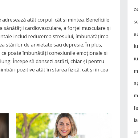
o
 adresează atât corpul, cât și mintea. Beneficiile
s
a sănătății cardiovasculare, a forței musculare și
a
mentale includ reducerea stresului, îmbunătățirea
rea stărilor de anxietate sau depresie. În plus,
i
 ce poate îmbunătăți conexiunile emoționale și
i
ung. Începe să dansezi astăzi, chiar și pentru
mbări pozitive atât în starea fizică, cât și în cea
m
a
m
f
i
d