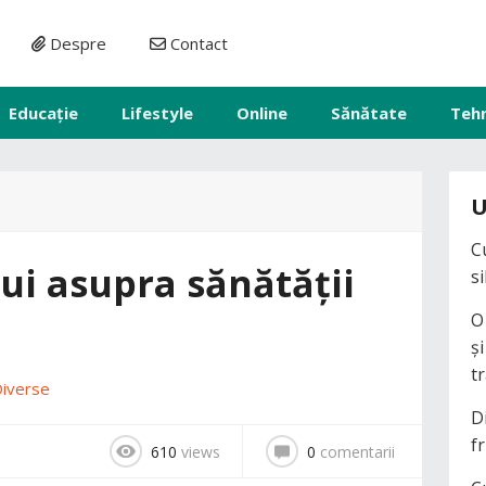
Despre
Contact
Educație
Lifestyle
Online
Sănătate
Teh
U
C
ui asupra sănătății
s
O
ș
t
iverse
D
fr
610
views
0
comentarii