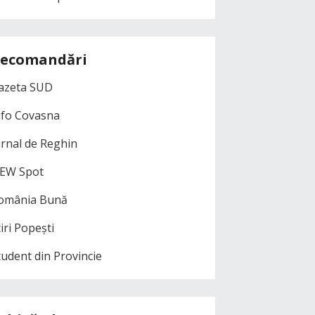
ecomandări
azeta SUD
nfo Covasna
urnal de Reghin
EW Spot
omânia Bună
iri Popești
tudent din Provincie