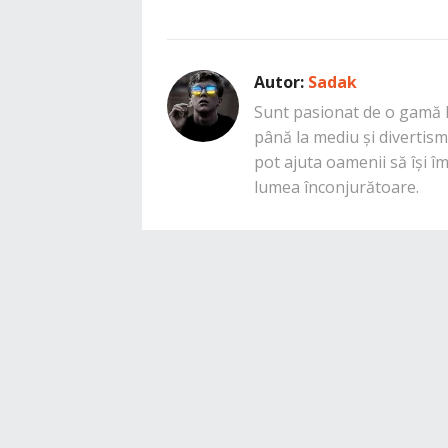
Autor:
Sadak
Sunt pasionat de o gamă la
până la mediu și divertisme
pot ajuta oamenii să își î
lumea înconjurătoare.