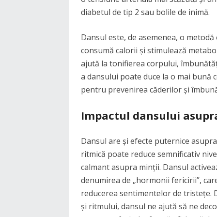
diabetul de tip 2 sau bolile de inimă.
Dansul este, de asemenea, o metodă ef
consumă calorii și stimulează metaboli
ajută la tonifierea corpului, îmbunătăț
a dansului poate duce la o mai bună co
pentru prevenirea căderilor și îmbună
Impactul dansului asupra
Dansul are și efecte puternice asupra
ritmică poate reduce semnificativ nive
calmant asupra minții. Dansul activea
denumirea de „hormonii fericirii”, care
reducerea sentimentelor de tristețe.
și ritmului, dansul ne ajută să ne deco