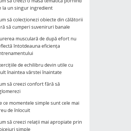
um să creezi o masă tematică pornind
e la un singur ingredient
um să colecționezi obiecte din călătorii
ără să cumperi suveniruri banale
urerea musculară de după efort nu
eflectă întotdeauna eficiența
ntrenamentului
ercițiile de echilibru devin utile cu
ult înaintea vârstei înaintate
um să creezi confort fără să
glomerezi
e ce momentele simple sunt cele mai
reu de înlocuit
um să creezi relații mai apropiate prin
biceiuri simple