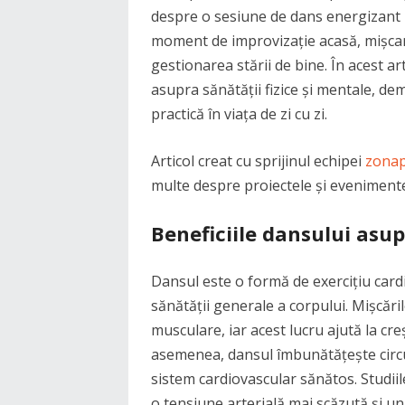
despre o sesiune de dans energizant l
moment de improvizație acasă, mișcar
gestionarea stării de bine. În acest ar
asupra sănătății fizice și mentale, d
practică în viața de zi cu zi.
Articol creat cu sprijinul echipei
zonap
multe despre proiectele și evenimente
Beneficiile dansului asupr
Dansul este o formă de exercițiu card
sănătății generale a corpului. Mișcăril
musculare, iar acest lucru ajută la creșt
asemenea, dansul îmbunătățește circu
sistem cardiovascular sănătos. Studii
o tensiune arterială mai scăzută și un