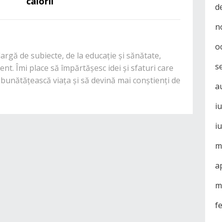
calorii
d
n
o
rgă de subiecte, de la educație și sănătate,
s
nt. Îmi place să împărtășesc idei și sfaturi care
mbunătățească viața și să devină mai conștienți de
a
i
i
m
a
m
f