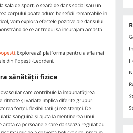
a sala de sport, o seară de dans social sau un
ea corpului poate aduce beneficii remarcabile în
ticol, vom explora efectele pozitive ale dansului
R
emonstrând de ce ar trebui să încurajăm această
G
I
opesti
. Explorează platforma pentru a afla mai
J
le din Popești-Leordeni.
N
a sănătății fizice
R
iovascular care contribuie la îmbunătățirea
Șt
e ritmate și variate implică diferite grupuri
S
erea forței, flexibilității și rezistenței. De
lația sanguină și ajută la menținerea unui
le arată că persoanele care dansează regulat au
 risc mai mic de a dezvolta boli cronice, precum