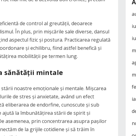
A
a
icientă de control al greutății, deoarece
i
smul. În plus, prin mișcările sale diverse, dansul
i
ind aspectul fizic și postura. Practicarea regulată
ordonare și echilibru, fiind astfel benefică și
m
tățirea mobilității pe termen lung.
a
 sănătății mintale
m
f
 stării noastre emoționale și mentale. Mișcarea
lurile de stres și anxietate, având un efect
i
ză eliberarea de endorfine, cunoscute și sub
d
 ajută la îmbunătățirea stării de spirit și
 De asemenea, prin concentrarea asupra pașilor
n
nectăm de la grijile cotidiene și să trăim în
o