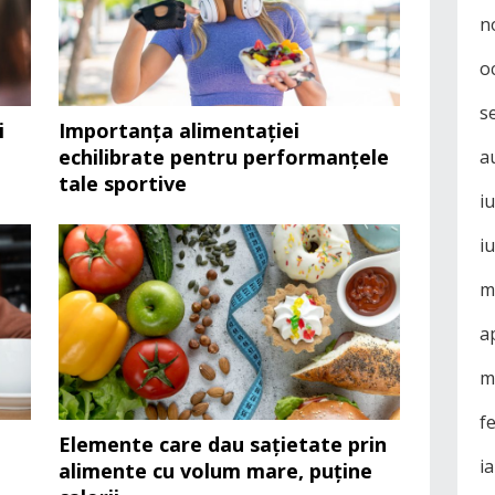
n
o
s
i
Importanța alimentației
echilibrate pentru performanțele
a
tale sportive
i
i
m
a
m
f
ă
Elemente care dau sațietate prin
i
alimente cu volum mare, puține