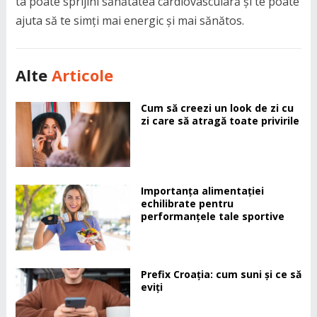
ta poate sprijini sănătatea cardiovasculară și te poate
ajuta să te simți mai energic și mai sănătos.
Alte
Articole
Cum să creezi un look de zi cu
zi care să atragă toate privirile
Importanța alimentației
echilibrate pentru
performanțele tale sportive
Prefix Croația: cum suni și ce să
eviți