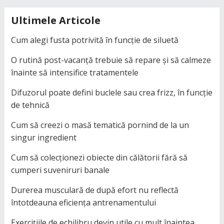
Ultimele Articole
Cum alegi fusta potrivită în funcție de siluetă
O rutină post-vacanță trebuie să repare și să calmeze
înainte să intensifice tratamentele
Difuzorul poate defini buclele sau crea frizz, în funcție
de tehnică
Cum să creezi o masă tematică pornind de la un
singur ingredient
Cum să colecționezi obiecte din călătorii fără să
cumperi suveniruri banale
Durerea musculară de după efort nu reflectă
întotdeauna eficiența antrenamentului
Exercițiile de echilibru devin utile cu mult înaintea