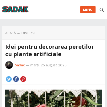
MENU
ACASĂ
→
DIVERSE
Idei pentru decorarea pereților
cu plante artificiale
Sadak
—
marți, 26 august 2025