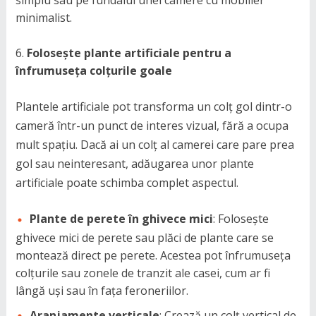
simplu sau pe fundalul unei camere cu mobilier
minimalist.
Folosește plante artificiale pentru a
înfrumuseța colțurile goale
Plantele artificiale pot transforma un colț gol dintr-o
cameră într-un punct de interes vizual, fără a ocupa
mult spațiu. Dacă ai un colț al camerei care pare prea
gol sau neinteresant, adăugarea unor plante
artificiale poate schimba complet aspectul.
Plante de perete în ghivece mici
: Folosește
ghivece mici de perete sau plăci de plante care se
montează direct pe perete. Acestea pot înfrumuseța
colțurile sau zonele de tranzit ale casei, cum ar fi
lângă uși sau în fața feroneriilor.
Aranjamente verticale
: Crează un colț vertical de