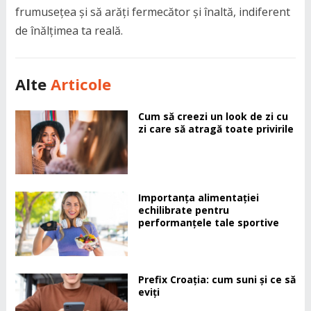
frumusețea și să arăți fermecător și înaltă, indiferent
de înălțimea ta reală.
Alte
Articole
Cum să creezi un look de zi cu
zi care să atragă toate privirile
Importanța alimentației
echilibrate pentru
performanțele tale sportive
Prefix Croația: cum suni și ce să
eviți