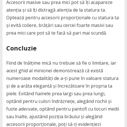
Accesorii masive sau prea mici pot să îți acapareze
atenția și să îți distragă atenția de la statura ta.
Optează pentru accesorii proporționale cu statura ta
și evită coliere, brățări sau cercei foarte masivi sau
prea mici care pot să te facă să pari mai scundă.
Concluzie
Fiind de înălțime mică nu trebuie să fie o limitare, iar
acest ghid al minionei demonstrează că există
numeroase modalități de a-ți pune în valoare statura
și de a arăta elegantă și încrezătoare în propria ta
piele. Evitând hainele prea largi sau prea lungi,
optând pentru culori îndrăznețe, alegând rochii și
fuste adecvate, optând pentru pantofi cu tocuri medii
sau înalte, ajustând poziția brâului și alegând
accesorii proporționale, poți să-ți evidențiezi