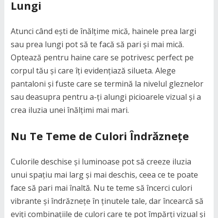
Lungi
Atunci când ești de înălțime mică, hainele prea largi
sau prea lungi pot să te facă să pari și mai mică.
Optează pentru haine care se potrivesc perfect pe
corpul tău și care îți evidențiază silueta. Alege
pantaloni și fuste care se termină la nivelul gleznelor
sau deasupra pentru a-ți alungi picioarele vizual și a
crea iluzia unei înălțimi mai mari.
Nu Te Teme de Culori Îndrăznețe
Culorile deschise și luminoase pot să creeze iluzia
unui spațiu mai larg și mai deschis, ceea ce te poate
face să pari mai înaltă. Nu te teme să încerci culori
vibrante și îndrăznețe în ținutele tale, dar încearcă să
eviți combinațiile de culori care te pot împărți vizual și