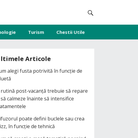
nologie
Turism
Chestii Utile
ltimele Articole
um alegi fusta potrivită în funcție de
iluetă
 rutină post-vacanță trebuie să repare
i să calmeze înainte să intensifice
ratamentele
ifuzorul poate defini buclele sau crea
izz, în funcție de tehnică