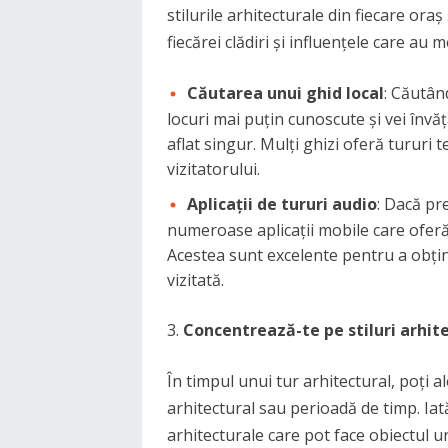
stilurile arhitecturale din fiecare oraș
fiecărei clădiri și influențele care au 
Căutarea unui ghid local
: Căutân
locuri mai puțin cunoscute și vei învăț
aflat singur. Mulți ghizi oferă tururi 
vizitatorului.
Aplicații de tururi audio
: Dacă pr
numeroase aplicații mobile care oferă
Acestea sunt excelente pentru a obțin
vizitată.
Concentrează-te pe stiluri arhite
În timpul unui tur arhitectural, poți a
arhitectural sau perioadă de timp. Iat
arhitecturale care pot face obiectul un