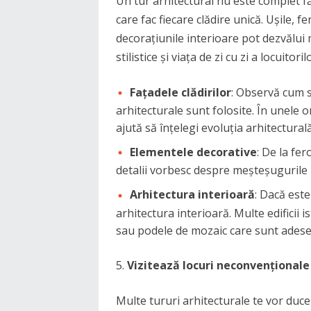
Un tur arhitectural nu este complet făr
care fac fiecare clădire unică. Ușile, 
decorațiunile interioare pot dezvălui
stilistice și viața de zi cu zi a locuitoril
Fațadele clădirilor
: Observă cum su
arhitecturale sunt folosite. În unele o
ajută să înțelegi evoluția arhitectural
Elementele decorative
: De la fer
detalii vorbesc despre meșteșugurile l
Arhitectura interioară
: Dacă este
arhitectura interioară. Multe edificii 
sau podele de mozaic care sunt adesea 
Vizitează locuri neconvenționale
Multe tururi arhitecturale te vor duce