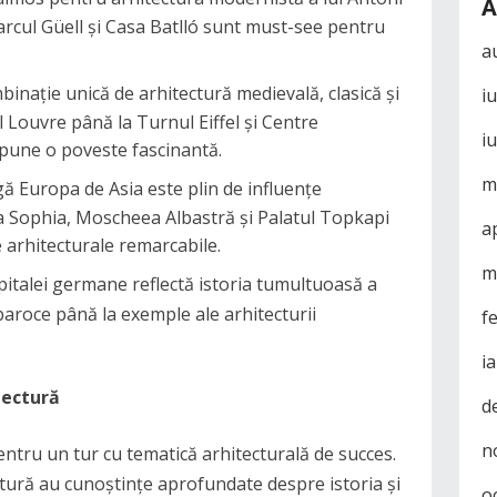
A
Parcul Güell și Casa Batlló sunt must-see pentru
a
binație unică de arhitectură medievală, clasică și
i
Louvre până la Turnul Eiffel și Centre
i
 spune o poveste fascinantă.
m
ă Europa de Asia este plin de influențe
 Sophia, Moscheea Albastră și Palatul Topkapi
a
arhitecturale remarcabile.
m
pitalei germane reflectă istoria tumultuoasă a
 baroce până la exemple ale arhitecturii
f
i
tectură
d
n
ntru un tur cu tematică arhitecturală de succes.
ectură au cunoștințe aprofundate despre istoria și
o