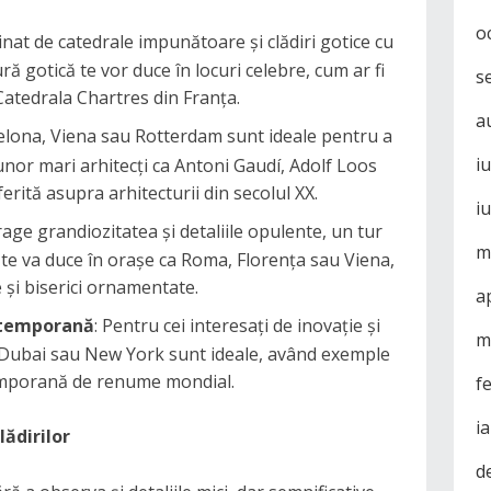
o
cinat de catedrale impunătoare și clădiri gotice cu
tură gotică te vor duce în locuri celebre, cum ar fi
s
atedrala Chartres din Franța.
a
elona, Viena sau Rotterdam sunt ideale pentru a
i
 unor mari arhitecți ca Antoni Gaudí, Adolf Loos
ferită asupra arhitecturii din secolul XX.
i
rage grandiozitatea și detaliile opulente, un tur
m
e te va duce în orașe ca Roma, Florența sau Viena,
 și biserici ornamentate.
a
ntemporană
: Pentru cei interesați de inovație și
m
, Dubai sau New York sunt ideale, având exemple
emporană de renume mondial.
f
i
lădirilor
d