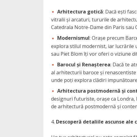
Arhitectura gotică
: Dacă ești fas
vitralii și arcaturi, tururile de arhitec
Catedrala Notre-Dame din Paris sau C
Modernismul
: Orașe precum Barc
explora stilul modernist, iar lucrările
sau Piet Blom îți vor oferi o viziune di
Barocul și Renașterea
: Dacă te at
al arhitecturii baroce și renascentist
unde poți explora clădiri impunătoare
Arhitectura postmodernă și co
designuri futuriste, orașe ca Londra
de arhitectură postmodernă și cont
Descoperă detaliile ascunse ale c