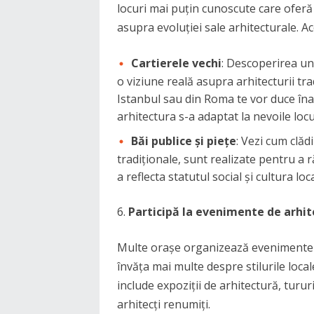
locuri mai puțin cunoscute care oferă
asupra evoluției sale arhitecturale. A
Cartierele vechi
: Descoperirea uno
o viziune reală asupra arhitecturii tra
Istanbul sau din Roma te vor duce înap
arhitectura s-a adaptat la nevoile locu
Băi publice și piețe
: Vezi cum clădi
tradiționale, sunt realizate pentru a 
a reflecta statutul social și cultura loca
Participă la evenimente de arhite
Multe orașe organizează evenimente și
învăța mai multe despre stilurile loca
include expoziții de arhitectură, turu
arhitecți renumiți.