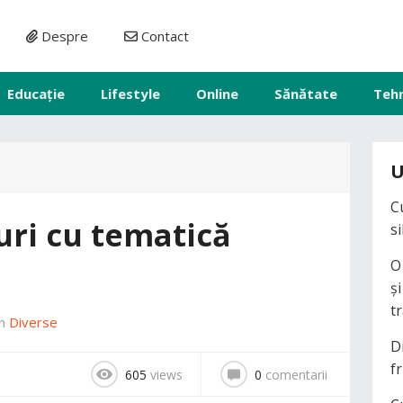
Despre
Contact
Educație
Lifestyle
Online
Sănătate
Teh
U
C
uri cu tematică
s
O
ș
t
în
Diverse
D
fr
605
views
0
comentarii