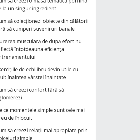
um să creezi o masă tematică pornind
e la un singur ingredient
um să colecționezi obiecte din călătorii
ără să cumperi suveniruri banale
urerea musculară de după efort nu
eflectă întotdeauna eficiența
ntrenamentului
ercițiile de echilibru devin utile cu
ult înaintea vârstei înaintate
um să creezi confort fără să
glomerezi
e ce momentele simple sunt cele mai
reu de înlocuit
um să creezi relații mai apropiate prin
biceiuri simple