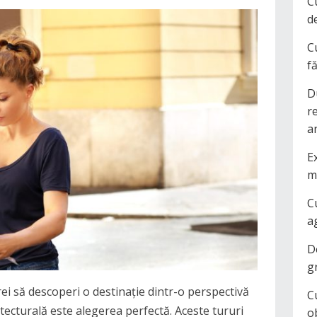
C
d
C
f
D
r
a
Ex
m
C
a
D
g
rei să descoperi o destinație dintr-o perspectivă
C
tecturală este alegerea perfectă. Aceste tururi
o