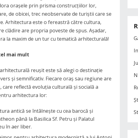
ora orașele prin prisma construcțiilor lor,
care, de obicei, trec neobservate de turiștii care se
e. Arhitectura este o fereastră către cultura,
R
ecare clădire are propria poveste de spus. Așadar,
G
ra la maxim de un tur cu tematică arhitecturală!
I
cel mai mult
J
rhitecturală reușit este să alegi o destinație
N
vers și semnificativ. Fiecare oraș sau regiune are
, care reflectă evoluția culturală și socială a
R
entru arhitectura lor:
Șt
ura antică se întâlnește cu cea barocă și
S
heon până la Basilica Sf. Petru și Palatul
 în aer liber.
aimos pentru arhitectura modernistă a lui Antoni