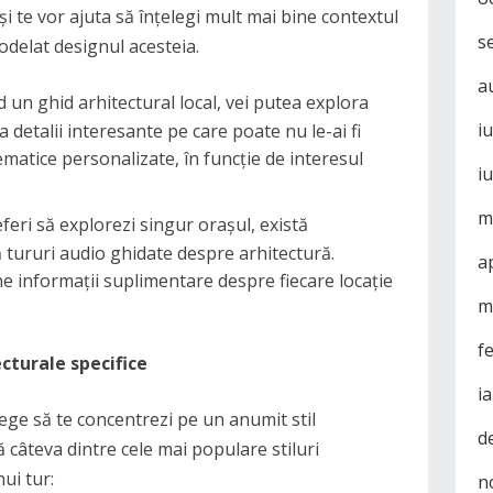
 și te vor ajuta să înțelegi mult mai bine contextul
s
modelat designul acesteia.
a
d un ghid arhitectural local, vei putea explora
i
a detalii interesante pe care poate nu le-ai fi
tematice personalizate, în funcție de interesul
i
m
eferi să explorezi singur orașul, există
 tururi audio ghidate despre arhitectură.
a
e informații suplimentare despre fiecare locație
m
f
cturale specifice
i
lege să te concentrezi pe un anumit stil
d
ă câteva dintre cele mai populare stiluri
ui tur:
n