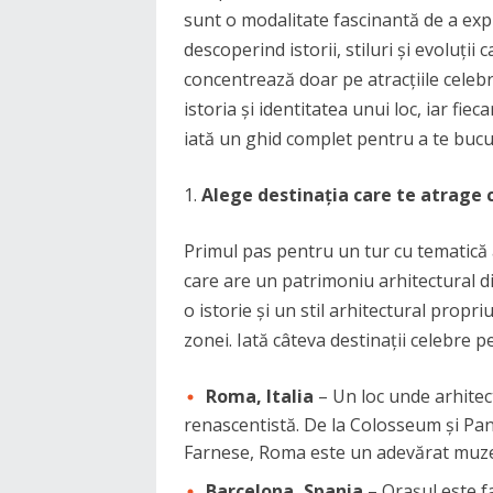
sunt o modalitate fascinantă de a expl
descoperind istorii, stiluri și evoluții 
concentrează doar pe atracțiile celebr
istoria și identitatea unui loc, iar fi
iată un ghid complet pentru a te bucu
Alege destinația care te atrage 
Primul pas pentru un tur cu tematică a
care are un patrimoniu arhitectural di
o istorie și un stil arhitectural propriu
zonei. Iată câteva destinații celebre p
Roma, Italia
– Un loc unde arhitect
renascentistă. De la Colosseum și Pant
Farnese, Roma este un adevărat muzeu
Barcelona, Spania
– Orașul este f