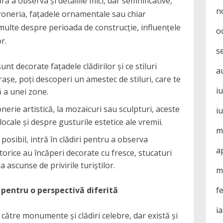
ă a observa și detaliile mici, dar semnificative,
n
feroneria, fațadele ornamentale sau chiar
 multe despre perioada de construcție, influențele
o
or.
s
nt decorate fațadele clădirilor și ce stiluri
a
rașe, poți descoperi un amestec de stiluri, care te
i
ă a unei zone.
onerie artistică, la mozaicuri sau sculpturi, aceste
i
ocale și despre gusturile estetice ale vremii.
m
 posibil, intră în clădiri pentru a observa
a
istorice au încăperi decorate cu fresce, stucaturi
ascunse de privirile turiștilor.
m
 pentru o perspectivă diferită
f
i
 către monumente și clădiri celebre, dar există și