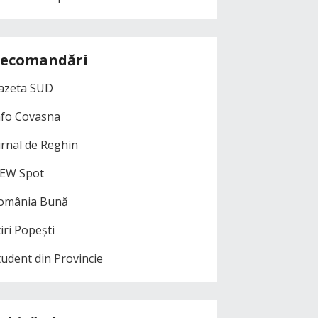
ecomandări
azeta SUD
nfo Covasna
urnal de Reghin
EW Spot
omânia Bună
iri Popești
tudent din Provincie