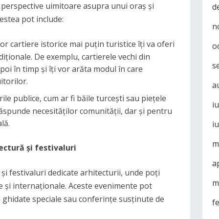
 perspective uimitoare asupra unui oraș și
d
cestea pot include:
n
r cartiere istorice mai puțin turistice îți va oferi
o
diționale. De exemplu, cartierele vechi din
s
oi în timp și îți vor arăta modul în care
itorilor.
a
rile publice, cum ar fi băile turcești sau piețele
i
răspunde necesităților comunității, dar și pentru
lă.
i
m
ctură și festivaluri
a
 festivaluri dedicate arhitecturii, unde poți
m
le și internaționale. Aceste evenimente pot
ri ghidate speciale sau conferințe susținute de
f