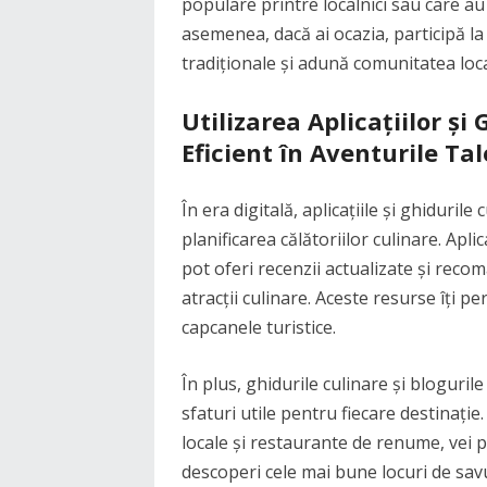
populare printre localnici sau care a
asemenea, dacă ai ocazia, participă la
tradiționale și adună comunitatea loca
Utilizarea Aplicațiilor ș
Eficient în Aventurile Tal
În era digitală, aplicațiile și ghiduri
planificarea călătoriilor culinare. Ap
pot oferi recenzii actualizate și reco
atracții culinare. Aceste resurse îți pe
capcanele turistice.
În plus, ghidurile culinare și blogurile
sfaturi utile pentru fiecare destinați
locale și restaurante de renume, vei p
descoperi cele mai bune locuri de sav