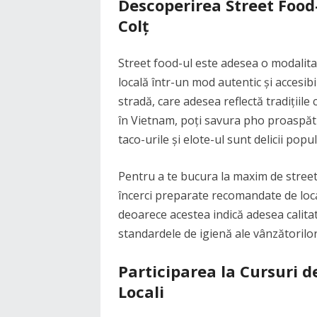
Descoperirea Street Food
Colț
Street food-ul este adesea o modalit
locală într-un mod autentic și accesibil
stradă, care adesea reflectă tradițiile
în Vietnam, poți savura pho proaspăt 
taco-urile și elote-ul sunt delicii popu
Pentru a te bucura la maxim de street f
încerci preparate recomandate de localn
deoarece acestea indică adesea calitat
standardele de igienă ale vânzătorilo
Participarea la Cursuri d
Locali