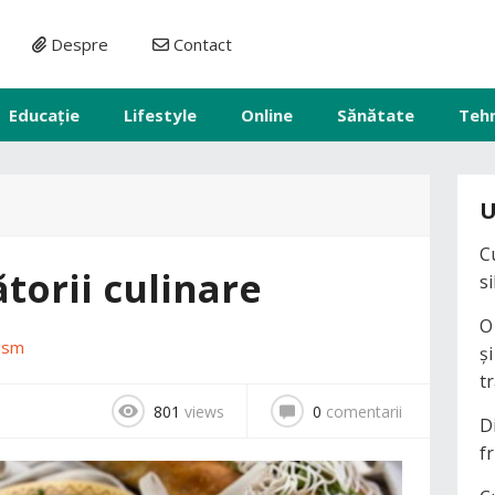
Despre
Contact
Educație
Lifestyle
Online
Sănătate
Teh
U
C
torii culinare
s
O
ism
ș
t
801
views
0
comentarii
D
fr