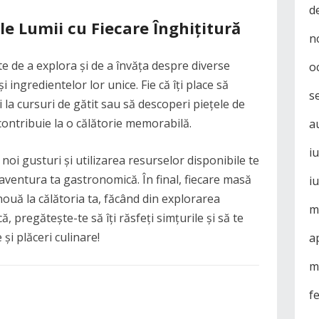
d
ile Lumii cu Fiecare Înghițitură
n
te de a explora și de a învăța despre diverse
o
 ingredientelor lor unice. Fie că îți place să
s
pi la cursuri de gătit sau să descoperi piețele de
contribuie la o călătorie memorabilă.
a
i
noi gusturi și utilizarea resurselor disponibile te
aventura ta gastronomică. În final, fiecare masă
i
ouă la călătoria ta, făcând din explorarea
m
, pregătește-te să îți răsfeți simțurile și să te
și plăceri culinare!
a
m
f