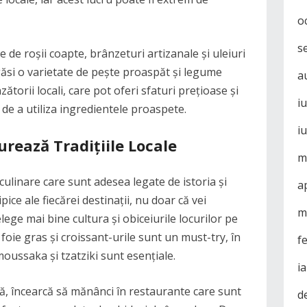
o
s
e de roșii coapte, brânzeturi artizanale și uleiuri
 găsi o varietate de pește proaspăt și legume
a
ătorii locali, care pot oferi sfaturi prețioase și
i
de a utiliza ingredientele proaspete.
i
rează Tradițiile Locale
m
 culinare care sunt adesea legate de istoria și
a
pice ale fiecărei destinații, nu doar că vei
m
lege mai bine cultura și obiceiurile locurilor pe
 foie gras și croissant-urile sunt un must-try, în
f
oussaka și tzatziki sunt esențiale.
i
ă, încearcă să mănânci în restaurante care sunt
d