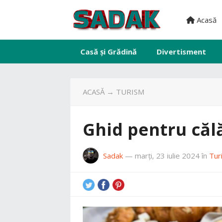
Acasă
Casă și Grădină
Divertisment
ACASĂ
→
TURISM
Ghid pentru călă
Sadak
—
marți, 23 iulie 2024
în
Tur