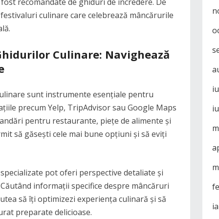
u fost recomandate de ghiduri de încredere. De
n
 festivaluri culinare care celebrează mâncărurile
lă.
o
s
i Ghidurilor Culinare: Navighează
e
a
i
le culinare sunt instrumente esențiale pentru
licațiile precum Yelp, TripAdvisor sau Google Maps
i
mandări pentru restaurante, piețe de alimente și
m
rmit să găsești cele mai bune opțiuni și să eviți
a
m
 specializate pot oferi perspective detaliate și
e. Căutând informații specifice despre mâncăruri
f
utea să îți optimizezi experiența culinară și să
i
urat preparate delicioase.