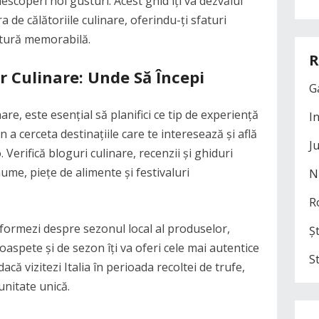
escoperi noi gusturi. Acest ghid îți va dezvălui
 de călătoriile culinare, oferindu-ți sfaturi
ntură memorabilă.
R
r Culinare: Unde Să Începi
G
nare, este esențial să planifici ce tip de experiență
I
 a cerceta destinațiile care te interesează și află
J
 Verifică bloguri culinare, recenzii și ghiduri
ume, piețe de alimente și festivaluri
N
R
formezi despre sezonul local al produselor,
Șt
spete și de sezon îți va oferi cele mai autentice
S
că vizitezi Italia în perioada recoltei de trufe,
unitate unică.