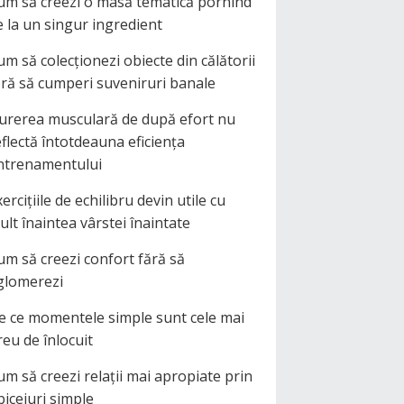
um să creezi o masă tematică pornind
e la un singur ingredient
um să colecționezi obiecte din călătorii
ără să cumperi suveniruri banale
urerea musculară de după efort nu
eflectă întotdeauna eficiența
ntrenamentului
ercițiile de echilibru devin utile cu
ult înaintea vârstei înaintate
um să creezi confort fără să
glomerezi
e ce momentele simple sunt cele mai
reu de înlocuit
um să creezi relații mai apropiate prin
biceiuri simple