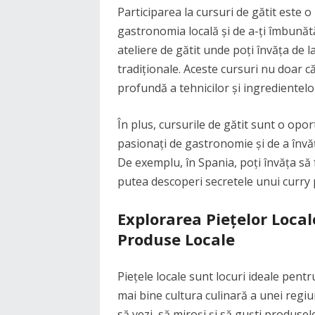
Participarea la cursuri de gătit este 
gastronomia locală și de a-ți îmbunătăț
ateliere de gătit unde poți învăța de 
tradiționale. Aceste cursuri nu doar că
profundă a tehnicilor și ingredientelor
În plus, cursurile de gătit sunt o opor
pasionați de gastronomie și de a învăț
De exemplu, în Spania, poți învăța să f
putea descoperi secretele unui curry 
Explorarea Piețelor Local
Produse Locale
Piețele locale sunt locuri ideale pent
mai bine cultura culinară a unei regiun
să vezi, să miroși și să guști produsel