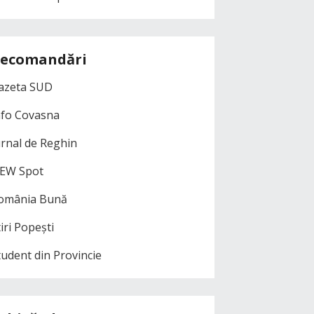
ecomandări
azeta SUD
nfo Covasna
urnal de Reghin
EW Spot
omânia Bună
iri Popești
tudent din Provincie