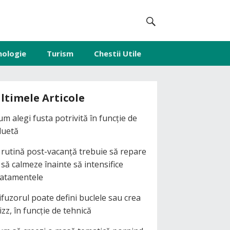
nologie
Turism
Chestii Utile
ltimele Articole
um alegi fusta potrivită în funcție de
iluetă
 rutină post-vacanță trebuie să repare
i să calmeze înainte să intensifice
ratamentele
ifuzorul poate defini buclele sau crea
izz, în funcție de tehnică