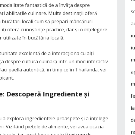
o modalitate fantastică de a învăța despre
s
i abilitățile culinare. Multe destinații oferă
la bucătari locali cum să prepari mâncăruri
a
 îți oferă cunoștințe practice, dar și o înțelegere
i
 utilizate în bucătăria locală.
i
tunitate excelentă de a interacționa cu alți
m
a despre cultura culinară într-un mod interactiv.
aci paella autentică, în timp ce în Thailanda, vei
a
picant.
m
e: Descoperă Ingrediente și
f
i
ru a explora ingredientele proaspete și a înțelege
d
i. Vizitând piețele de alimente, vei avea ocazia
n
e locale, iar acest lucru poate fi extrem de