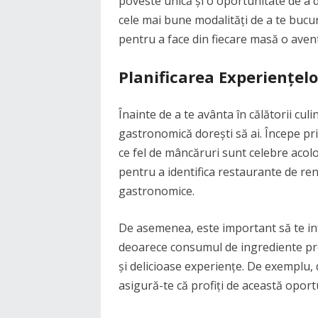
poveste unică și o oportunitate de a d
cele mai bune modalități de a te bucura
pentru a face din fiecare masă o ave
Planificarea Experiențelo
Înainte de a te avânta în călătorii culi
gastronomică dorești să ai. Începe prin
ce fel de mâncăruri sunt celebre acolo.
pentru a identifica restaurante de ren
gastronomice.
De asemenea, este important să te in
deoarece consumul de ingrediente proa
și delicioase experiențe. De exemplu, da
asigură-te că profiți de această oport