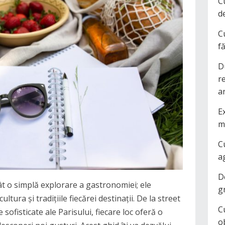
C
d
C
f
D
r
a
Ex
m
C
a
D
ât o simplă explorare a gastronomiei; ele
g
ltura și tradițiile fiecărei destinații. De la street
C
 sofisticate ale Parisului, fiecare loc oferă o
o