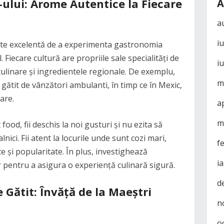
-ului: Arome Autentice la Fiecare
A
a
i
ate excelentă de a experimenta gastronomia
. Fiecare cultură are propriile sale specialități de
i
 culinare și ingredientele regionale. De exemplu,
m
gătit de vânzători ambulanti, în timp ce în Mexic,
lare.
a
m
ood, fii deschis la noi gusturi și nu ezita să
ici. Fii atent la locurile unde sunt cozi mari,
f
e și popularitate. În plus, investighează
i
r pentru a asigura o experiență culinară sigură.
d
e Gătit: Învăță de la Maeștri
n
o