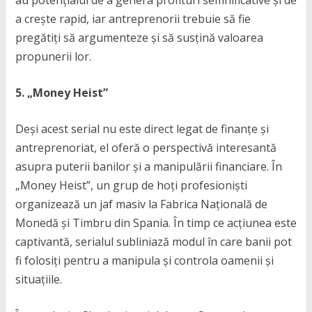
au potențialul de a genera profituri semnificative și de
a crește rapid, iar antreprenorii trebuie să fie
pregătiți să argumenteze și să susțină valoarea
propunerii lor.
5. „Money Heist”
Deși acest serial nu este direct legat de finanțe și
antreprenoriat, el oferă o perspectivă interesantă
asupra puterii banilor și a manipulării financiare. În
„Money Heist”, un grup de hoți profesioniști
organizează un jaf masiv la Fabrica Națională de
Monedă și Timbru din Spania. În timp ce acțiunea este
captivantă, serialul subliniază modul în care banii pot
fi folosiți pentru a manipula și controla oamenii și
situațiile.