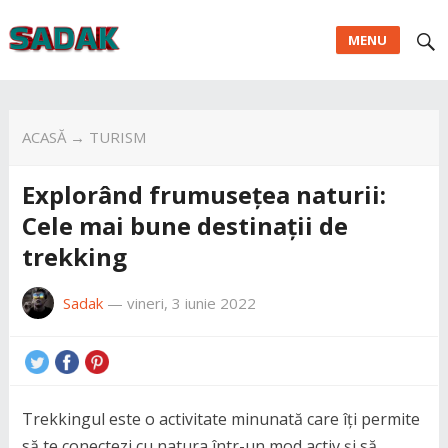
MENU
ACASĂ
→
TURISM
Explorând frumusețea naturii:
Cele mai bune destinații de
trekking
Sadak
—
vineri, 3 iunie 2022
Trekkingul este o activitate minunată care îți permite
să te conectezi cu natura într-un mod activ și să