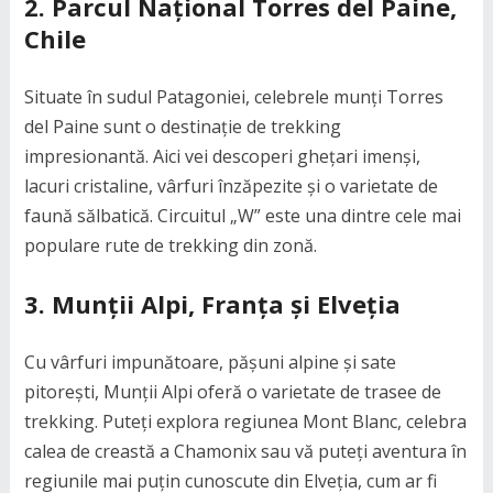
2. Parcul Național Torres del Paine,
Chile
Situate în sudul Patagoniei, celebrele munți Torres
del Paine sunt o destinație de trekking
impresionantă. Aici vei descoperi ghețari imenși,
lacuri cristaline, vârfuri înzăpezite și o varietate de
faună sălbatică. Circuitul „W” este una dintre cele mai
populare rute de trekking din zonă.
3. Munții Alpi, Franța și Elveția
Cu vârfuri impunătoare, pășuni alpine și sate
pitorești, Munții Alpi oferă o varietate de trasee de
trekking. Puteți explora regiunea Mont Blanc, celebra
calea de creastă a Chamonix sau vă puteți aventura în
regiunile mai puțin cunoscute din Elveția, cum ar fi