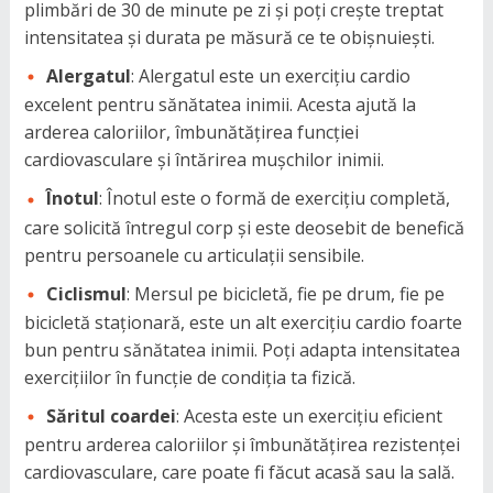
plimbări de 30 de minute pe zi și poți crește treptat
intensitatea și durata pe măsură ce te obișnuiești.
Alergatul
: Alergatul este un exercițiu cardio
excelent pentru sănătatea inimii. Acesta ajută la
arderea caloriilor, îmbunătățirea funcției
cardiovasculare și întărirea mușchilor inimii.
Înotul
: Înotul este o formă de exercițiu completă,
care solicită întregul corp și este deosebit de benefică
pentru persoanele cu articulații sensibile.
Ciclismul
: Mersul pe bicicletă, fie pe drum, fie pe
bicicletă staționară, este un alt exercițiu cardio foarte
bun pentru sănătatea inimii. Poți adapta intensitatea
exercițiilor în funcție de condiția ta fizică.
Săritul coardei
: Acesta este un exercițiu eficient
pentru arderea caloriilor și îmbunătățirea rezistenței
cardiovasculare, care poate fi făcut acasă sau la sală.