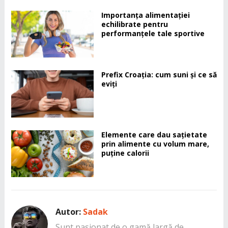
Importanța alimentației
echilibrate pentru
performanțele tale sportive
Prefix Croația: cum suni și ce să
eviți
Elemente care dau sațietate
prin alimente cu volum mare,
puține calorii
Autor:
Sadak
Sunt pasionat de o gamă largă de