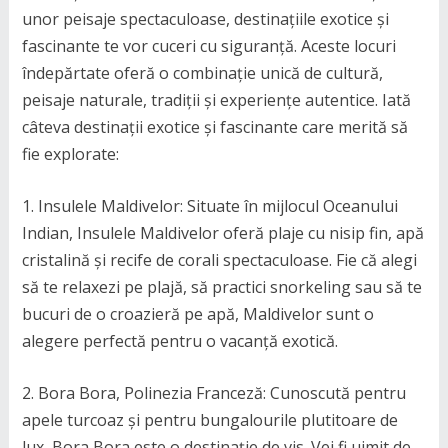
unor peisaje spectaculoase, destinațiile exotice și
fascinante te vor cuceri cu siguranță. Aceste locuri
îndepărtate oferă o combinație unică de cultură,
peisaje naturale, tradiții și experiențe autentice. Iată
câteva destinații exotice și fascinante care merită să
fie explorate:
1. Insulele Maldivelor: Situate în mijlocul Oceanului
Indian, Insulele Maldivelor oferă plaje cu nisip fin, apă
cristalină și recife de corali spectaculoase. Fie că alegi
să te relaxezi pe plajă, să practici snorkeling sau să te
bucuri de o croazieră pe apă, Maldivelor sunt o
alegere perfectă pentru o vacanță exotică.
2. Bora Bora, Polinezia Franceză: Cunoscută pentru
apele turcoaz și pentru bungalourile plutitoare de
lux, Bora Bora este o destinație de vis. Vei fi uimit de