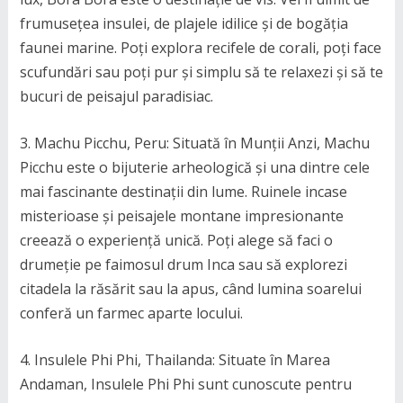
frumusețea insulei, de plajele idilice și de bogăția
faunei marine. Poți explora recifele de corali, poți face
scufundări sau poți pur și simplu să te relaxezi și să te
bucuri de peisajul paradisiac.
3. Machu Picchu, Peru: Situată în Munții Anzi, Machu
Picchu este o bijuterie arheologică și una dintre cele
mai fascinante destinații din lume. Ruinele incase
misterioase și peisajele montane impresionante
creează o experiență unică. Poți alege să faci o
drumeție pe faimosul drum Inca sau să explorezi
citadela la răsărit sau la apus, când lumina soarelui
conferă un farmec aparte locului.
4. Insulele Phi Phi, Thailanda: Situate în Marea
Andaman, Insulele Phi Phi sunt cunoscute pentru