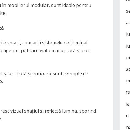
u în mobilierul modular, sunt ideale pentru
s
ite.
a
tă
i
le smart, cum ar fi sistemele de iluminat
i
nteligente, pot face viața mai ușoară și pot
m
a
at sau o hotă silentioasă sunt exemple de
m
e.
f
i
esc vizual spațiul și reflectă lumina, sporind
d
.
n