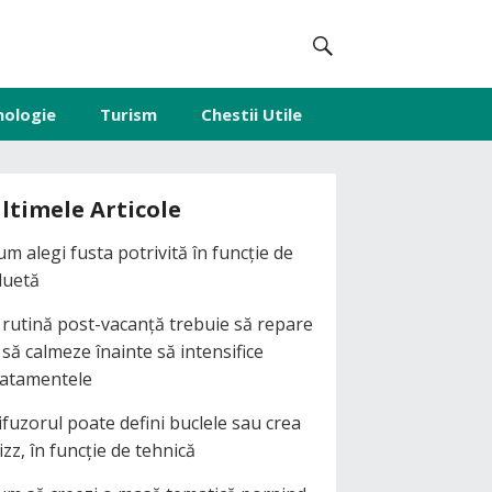
nologie
Turism
Chestii Utile
ltimele Articole
um alegi fusta potrivită în funcție de
iluetă
 rutină post-vacanță trebuie să repare
i să calmeze înainte să intensifice
ratamentele
ifuzorul poate defini buclele sau crea
izz, în funcție de tehnică