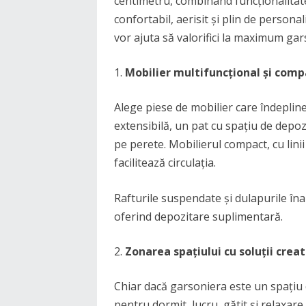
centimetru, combinând funcționalitate
confortabil, aerisit și plin de personali
vor ajuta să valorifici la maximum gar
Mobilier multifuncțional și comp
Alege piese de mobilier care îndepline
extensibilă, un pat cu spațiu de dep
pe perete. Mobilierul compact, cu linii
facilitează circulația.
Rafturile suspendate și dulapurile îna
oferind depozitare suplimentară.
Zonarea spațiului cu soluții creat
Chiar dacă garsoniera este un spațiu 
pentru dormit, lucru, gătit și relaxar