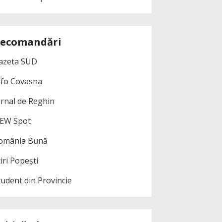
ecomandări
azeta SUD
nfo Covasna
urnal de Reghin
EW Spot
omânia Bună
iri Popești
tudent din Provincie