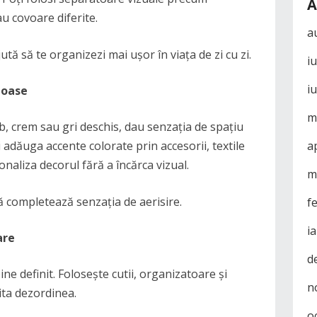
A
au covoare diferite.
a
tă să te organizezi mai ușor în viața de zi cu zi.
i
i
noase
m
b, crem sau gri deschis, dau senzația de spațiu
adăuga accente colorate prin accesorii, textile
a
naliza decorul fără a încărca vizual.
m
lă completează senzația de aerisire.
f
i
are
d
ine definit. Folosește cutii, organizatoare și
n
ta dezordinea.
o