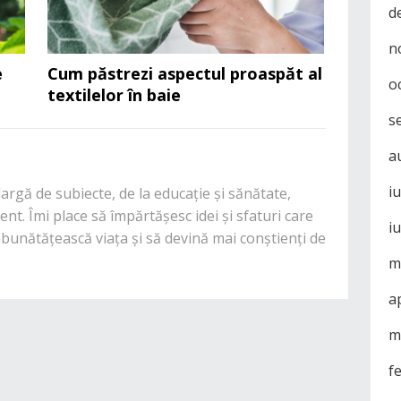
d
n
e
Cum păstrezi aspectul proaspăt al
o
textilelor în baie
s
a
i
rgă de subiecte, de la educație și sănătate,
nt. Îmi place să împărtășesc idei și sfaturi care
i
mbunătățească viața și să devină mai conștienți de
m
a
m
f