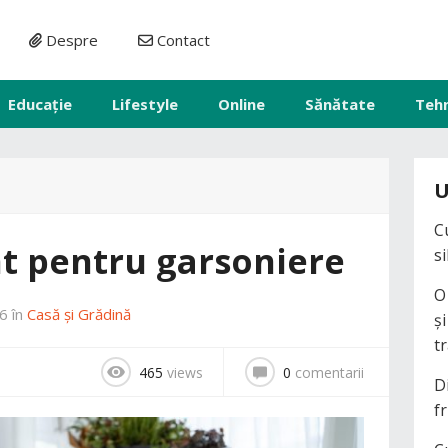
Despre
Contact
Educație
Lifestyle
Online
Sănătate
Teh
U
C
nt pentru garsoniere
s
O
26
în
Casă și Grădină
ș
t
465
views
0
comentarii
D
fr