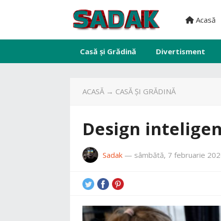
Acasă
Casă și Grădină
Divertisment
ACASĂ
→
CASĂ ȘI GRĂDINĂ
Design intelige
Sadak
—
sâmbătă, 7 februarie 20