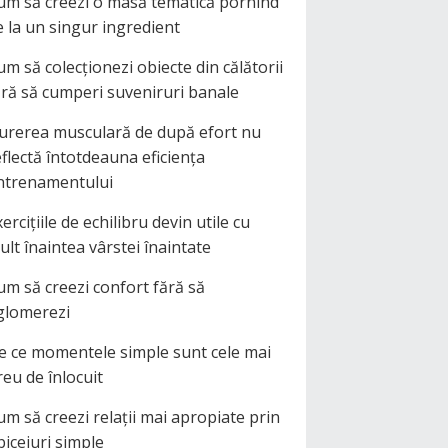
um să creezi o masă tematică pornind
e la un singur ingredient
um să colecționezi obiecte din călătorii
ără să cumperi suveniruri banale
urerea musculară de după efort nu
eflectă întotdeauna eficiența
ntrenamentului
ercițiile de echilibru devin utile cu
ult înaintea vârstei înaintate
um să creezi confort fără să
glomerezi
e ce momentele simple sunt cele mai
reu de înlocuit
um să creezi relații mai apropiate prin
biceiuri simple