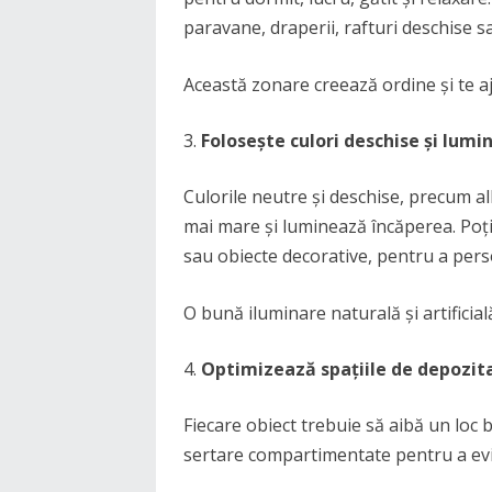
paravane, draperii, rafturi deschise s
Această zonare creează ordine și te aju
Folosește culori deschise și lumi
Culorile neutre și deschise, precum al
mai mare și luminează încăperea. Poți 
sau obiecte decorative, pentru a perso
O bună iluminare naturală și artificia
Optimizează spațiile de depozit
Fiecare obiect trebuie să aibă un loc b
sertare compartimentate pentru a evi