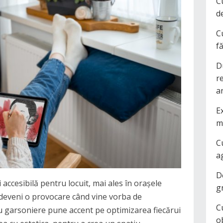
C
d
C
f
D
r
a
Ex
m
C
a
D
 accesibilă pentru locuit, mai ales în orașele
g
 deveni o provocare când vine vorba de
C
u garsoniere pune accent pe optimizarea fiecărui
o