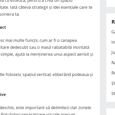
a cu estetica, pentru a crea un spațiu
tate. Iată câteva strategii și idei esențiale care te
soniera ta.
R
act
G
sc mai multe funcții, cum ar fi o canapea
I
ozitare dedesubt sau o masă rabatabilă montată
J
 simple, ajută la menținerea unui aspect aerisit și
N
R
lte folosesc spațiul vertical, eliberând podeaua și
Șt
S
ive
deschis, este important să delimitezi clar zonele
e. Poți folosi separatoare vizuale precum