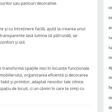
purilor sau panouri decorative.
o
s
a
e și cu întreținere facilă, ajută la crearea unui
e transparente lasă lumina să pătrundă, iar
i
onfort și stil.
i
m
a
 transformă spațiile mici în locuințe funcționale
a mobilierului, organizarea eficientă și decorarea
m
abil și primitor, adaptat nevoilor tale zilnice.
f
ațiu de locuit, ci un cămin în care te simți cu
i
d