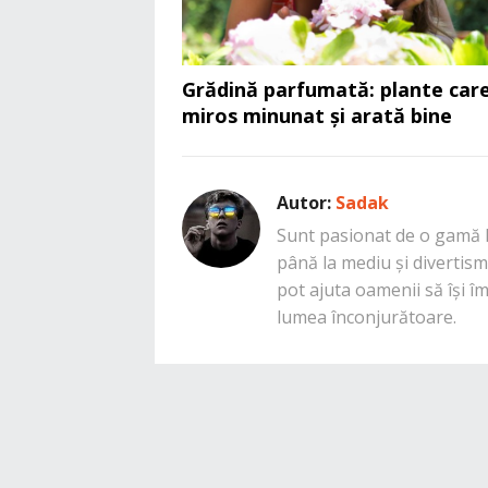
Grădină parfumată: plante car
miros minunat și arată bine
Autor:
Sadak
Sunt pasionat de o gamă la
până la mediu și divertisme
pot ajuta oamenii să își î
lumea înconjurătoare.