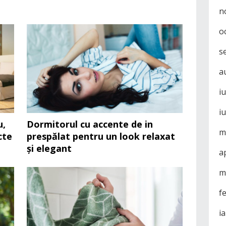
n
o
s
a
i
i
u,
Dormitorul cu accente de in
m
cte
prespălat pentru un look relaxat
și elegant
a
m
f
i