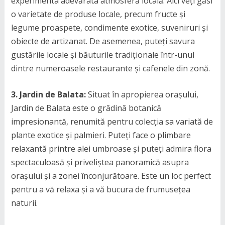
experimenta adevărata atmosferă locală. Aici veți găsi
o varietate de produse locale, precum fructe și
legume proaspete, condimente exotice, suveniruri și
obiecte de artizanat. De asemenea, puteți savura
gustările locale și băuturile tradiționale într-unul
dintre numeroasele restaurante și cafenele din zonă.
3. Jardin de Balata:
Situat în apropierea orașului,
Jardin de Balata este o grădină botanică
impresionantă, renumită pentru colecția sa variată de
plante exotice și palmieri. Puteți face o plimbare
relaxantă printre alei umbroase și puteți admira flora
spectaculoasă și priveliștea panoramică asupra
orașului și a zonei înconjurătoare. Este un loc perfect
pentru a vă relaxa și a vă bucura de frumusețea
naturii.