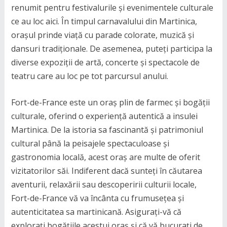
renumit pentru festivalurile și evenimentele culturale
ce au loc aici. În timpul carnavalului din Martinica,
orașul prinde viață cu parade colorate, muzică și
dansuri tradiționale. De asemenea, puteți participa la
diverse expoziții de artă, concerte și spectacole de
teatru care au loc pe tot parcursul anului.
Fort-de-France este un oraș plin de farmec și bogății
culturale, oferind o experiență autentică a insulei
Martinica. De la istoria sa fascinantă și patrimoniul
cultural până la peisajele spectaculoase și
gastronomia locală, acest oraș are multe de oferit
vizitatorilor săi. Indiferent dacă sunteți în căutarea
aventurii, relaxării sau descoperirii culturii locale,
Fort-de-France vă va încânta cu frumusețea și
autenticitatea sa martinicană. Asigurați-vă că
explorați bogățiile acestui oraș și că vă bucurați de