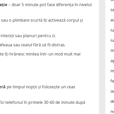
ație
– doar 5 minute pot face diferența în nivelul
s
a
sau o plimbare scurtă îți activează corpul și
i
intenții sau planuri pentru zi.
i
eaua sau ceaiul fără să fii distras.
m
rte îți hrănesc mintea într-un mod mult mai
a
m
f
eră
pe timpul nopții și folosește un ceas
i
d
ifici telefonul în primele 30-60 de minute după
n