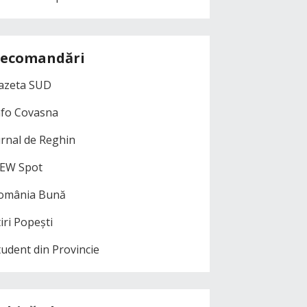
ecomandări
azeta SUD
nfo Covasna
urnal de Reghin
EW Spot
omânia Bună
iri Popești
tudent din Provincie