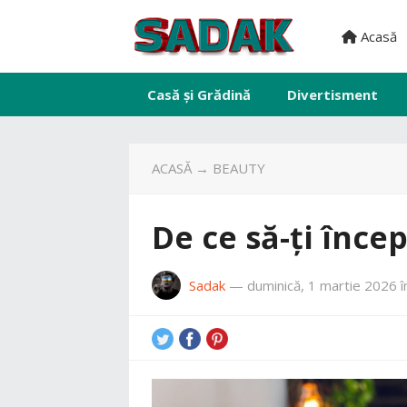
Acasă
Casă și Grădină
Divertisment
ACASĂ
→
BEAUTY
De ce să-ți încep
Sadak
—
duminică, 1 martie 2026