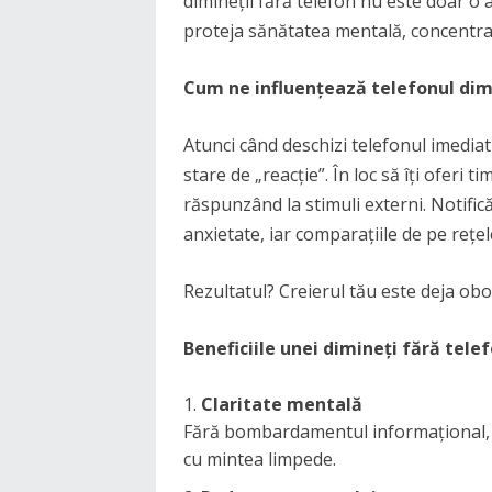
dimineții fără telefon nu este doar o al
proteja sănătatea mentală, concentra
Cum ne influențează telefonul di
Atunci când deschizi telefonul imediat 
stare de „reacție”. În loc să îți oferi t
răspunzând la stimuli externi. Notificăr
anxietate, iar comparațiile de pe rețele
Rezultatul? Creierul tău este deja obos
Beneficiile unei dimineți fără tele
Claritate mentală
Fără bombardamentul informațional, îți
cu mintea limpede.