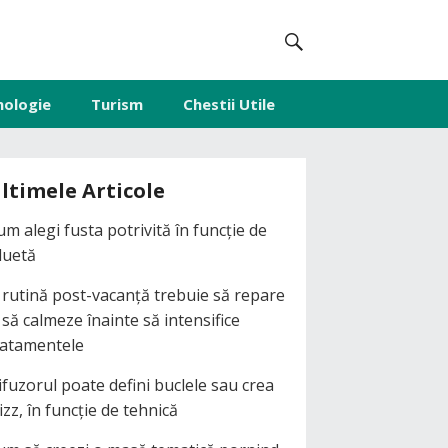
nologie
Turism
Chestii Utile
ltimele Articole
um alegi fusta potrivită în funcție de
iluetă
 rutină post-vacanță trebuie să repare
i să calmeze înainte să intensifice
ratamentele
ifuzorul poate defini buclele sau crea
izz, în funcție de tehnică