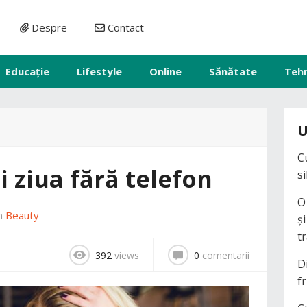
Despre
Contact
Educație
Lifestyle
Online
Sănătate
Teh
U
C
i ziua fără telefon
s
O
în
Beauty
ș
t
392
views
0
comentarii
D
fr