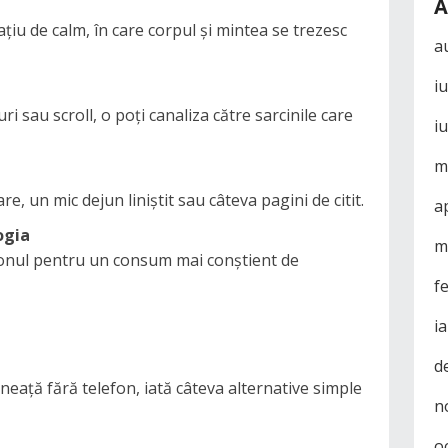
A
ațiu de calm, în care corpul și mintea se trezesc
a
i
uri sau scroll, o poți canaliza către sarcinile care
i
m
, un mic dejun liniștit sau câteva pagini de citit.
a
ogia
m
 tonul pentru un consum mai conștient de
f
i
d
mineață fără telefon, iată câteva alternative simple
n
o