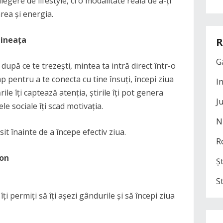
egere de lifestyle, ci o modalitate reală de a-ți
rea și energia.
mineața
R
G
după ce te trezești, mintea ta intră direct într-o
imp pentru a te conecta cu tine însuți, începi ziua
I
ile îți captează atenția, știrile îți pot genera
J
le sociale îți scad motivația.
N
it înainte de a începe efectiv ziua.
R
fon
Șt
S
 permiți să îți așezi gândurile și să începi ziua