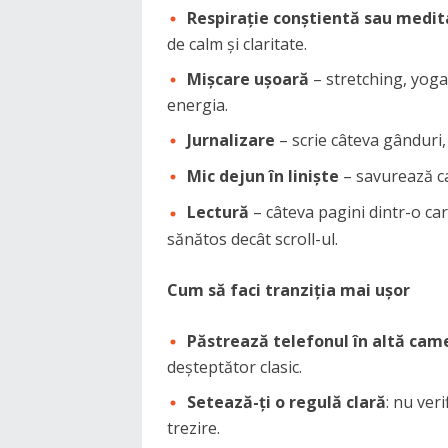
Respirație conștientă sau medit
de calm și claritate.
Mișcare ușoară
– stretching, yoga 
energia.
Jurnalizare
– scrie câteva gânduri, 
Mic dejun în liniște
– savurează caf
Lectură
– câteva pagini dintr-o ca
sănătos decât scroll-ul.
Cum să faci tranziția mai ușor
Păstrează telefonul în altă cam
deșteptător clasic.
Setează-ți o regulă clară
: nu ver
trezire.