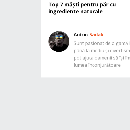
Top 7 măști pentru păr cu
ingrediente naturale
Autor:
Sadak
Sunt pasionat de o gamă la
până la mediu și divertisme
pot ajuta oamenii să își î
lumea înconjurătoare.