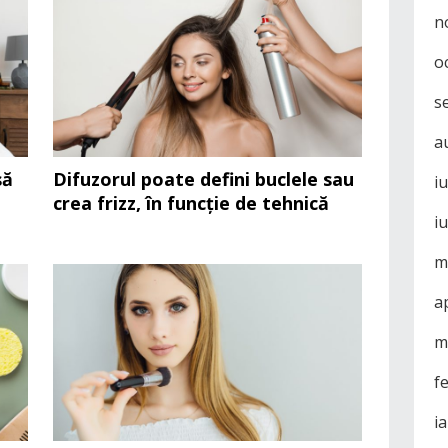
n
o
s
a
să
Difuzorul poate defini buclele sau
i
crea frizz, în funcție de tehnică
i
m
a
m
f
i