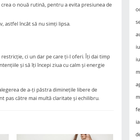
ei crea o nouă rutină, pentru a evita presiunea de
o
s
, astfel încât să nu simți lipsa.
a
i
estricție, ci un dar pe care ți-l oferi. Îți dai timp
i
intențiile și să îți începi ziua cu calm și energie
m
a
legerea de a-ți păstra diminețile libere de
m
nt pas către mai multă claritate și echilibru.
f
i
d