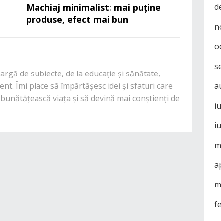
Machiaj minimalist: mai puține
d
produse, efect mai bun
n
o
s
rgă de subiecte, de la educație și sănătate,
nt. Îmi place să împărtășesc idei și sfaturi care
a
mbunătățească viața și să devină mai conștienți de
i
i
m
a
m
f