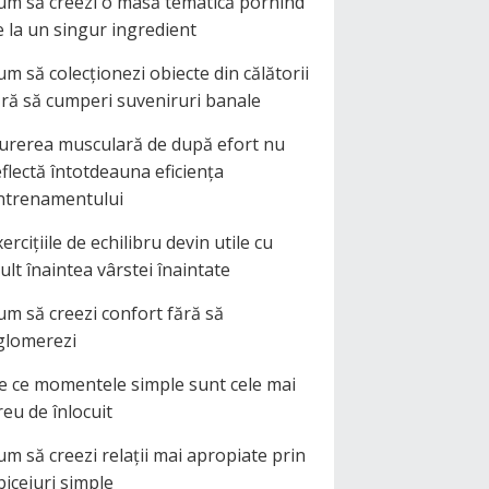
um să creezi o masă tematică pornind
e la un singur ingredient
um să colecționezi obiecte din călătorii
ără să cumperi suveniruri banale
urerea musculară de după efort nu
eflectă întotdeauna eficiența
ntrenamentului
ercițiile de echilibru devin utile cu
ult înaintea vârstei înaintate
um să creezi confort fără să
glomerezi
e ce momentele simple sunt cele mai
reu de înlocuit
um să creezi relații mai apropiate prin
biceiuri simple