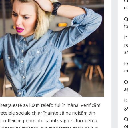
C
d
C
f
D
r
a
Ex
m
C
a
D
ineața este să luăm telefonul în mână. Verificăm
g
rețelele sociale chiar înainte să ne ridicăm din
C
st reflex ne poate afecta întreaga zi. Începerea
o