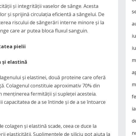
cității și integrității vaselor de sânge. Acesta
s
lor și sprijină circulația eficientă a sângelui. De
cerea riscului de sângerări interne minore și la
a
nge care ar putea bloca fluxul sanguin.
i
tatea pielii
i
m
 și elastină
a
olagenului și elastinei, două proteine care oferă
m
tență. Colagenul constituie aproximativ 70% din
 în menținerea fermității și supleței acesteia.
f
ii capacitatea de a se întinde și de a se întoarce
i
d
 colagen și elastină scade, ceea ce duce la
n
erii elasticității. Suplimentele de siliciu pot ajuta la