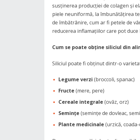
susținerea producției de colagen și ela
piele neuniformă, la îmbunătățirea tex
de îmbătrânire, cum ar fi petele de vâr
reducerea inflamațiilor care pot duce la
Cum se poate obține siliciul din al
Siliciul poate fi obținut dintr-o variet
Legume verzi
(broccoli, spanac)
Fructe
(mere, pere)
Cereale integrale
(ovăz, orz)
Semințe
(semințe de dovleac, semi
Plante medicinale
(urzică, coada-c