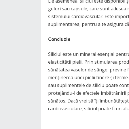
De asemenea, siliciul este disponibil 
geluri sau capsule, care sunt adesea r
sistemului cardiovascular. Este import
suplimentarea, pentru a te asigura că
Concluzie
Siliciul este un mineral esențial pent
elasticității pielii. Prin stimularea prod
sănătatea vaselor de sânge, previne f
menținerea unei pielii tinere și ferme
sau suplimentele de siliciu poate con
protejându-l de efectele îmbătrânirii 
sănătos. Dacă vrei să îți îmbunătățești 
cardiovasculare, siliciul poate fi un ali