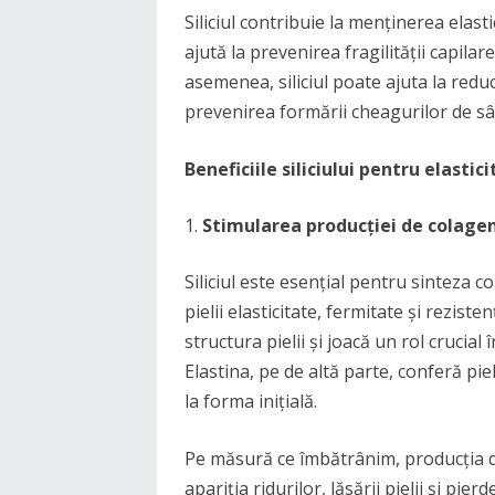
Siliciul contribuie la menținerea elasti
ajută la prevenirea fragilității capilare
asemenea, siliciul poate ajuta la redu
prevenirea formării cheagurilor de sâ
Beneficiile siliciului pentru elastici
Stimularea producției de colagen
Siliciul este esențial pentru sinteza c
pielii elasticitate, fermitate și rezis
structura pielii și joacă un rol crucial
Elastina, pe de altă parte, conferă piel
la forma inițială.
Pe măsură ce îmbătrânim, producția de
apariția ridurilor, lăsării pielii și pierd