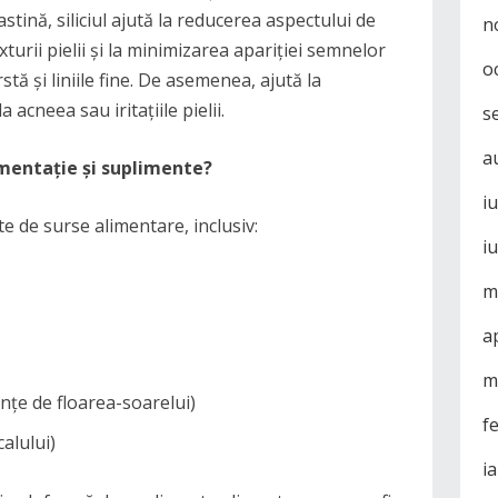
stină, siliciul ajută la reducerea aspectului de
n
turii pielii și la minimizarea apariției semnelor
o
stă și liniile fine. De asemenea, ajută la
 acneea sau iritațiile pielii.
s
a
imentație și suplimente?
i
ate de surse alimentare, inclusiv:
i
m
a
m
nțe de floarea-soarelui)
f
alului)
i