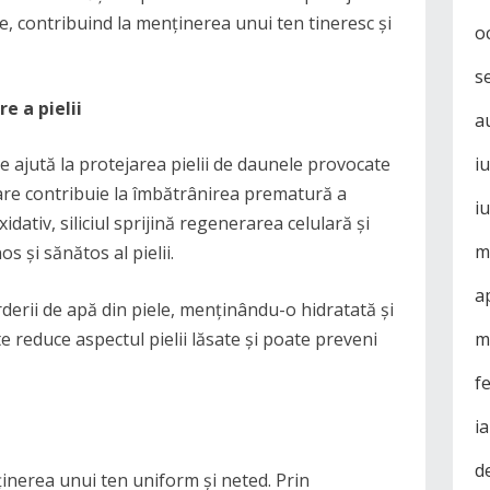
e, contribuind la menținerea unui ten tineresc și
o
s
e a pielii
a
re ajută la protejarea pielii de daunele provocate
i
 care contribuie la îmbătrânirea prematură a
i
idativ, siliciul sprijină regenerarea celulară și
m
s și sănătos al pielii.
a
ierderii de apă din piele, menținându-o hidratată și
e reduce aspectul pielii lăsate și poate preveni
m
f
i
d
nținerea unui ten uniform și neted. Prin