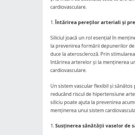
cardiovasculare.
Întărirea pereților arteriali și p
Siliciul joacă un rol esențial în menține
la prevenirea formării depunerilor de g
duce la ateroscleroză. Prin stimularea p
întărirea arterelor și la menținerea u
cardiovasculare.
Un sistem vascular flexibil și sănătos
reducând riscul de hipertensiune arter
siliciu poate ajuta la prevenirea acumul
menținerea unui sistem cardiovascul
Susținerea sănătății vaselor de 