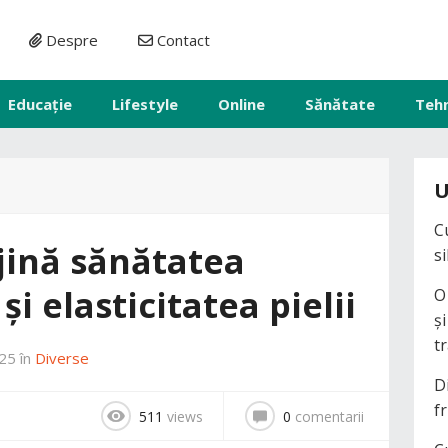
Despre
Contact
Educație
Lifestyle
Online
Sănătate
Teh
U
C
ijină sănătatea
s
i elasticitatea pielii
O
ș
t
025
în
Diverse
D
fr
511
views
0
comentarii