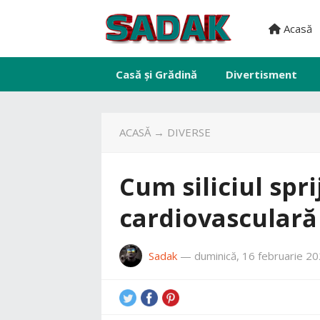
Acasă
Casă și Grădină
Divertisment
ACASĂ
→
DIVERSE
Cum siliciul spr
cardiovasculară ș
Sadak
—
duminică, 16 februarie 2