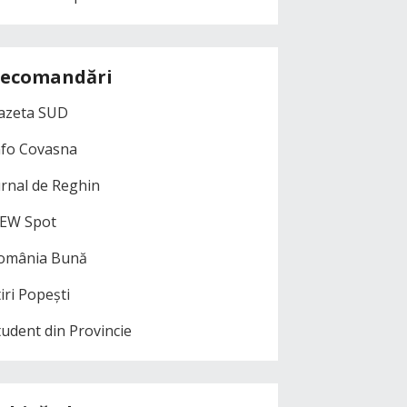
ecomandări
azeta SUD
nfo Covasna
urnal de Reghin
EW Spot
omânia Bună
iri Popești
tudent din Provincie