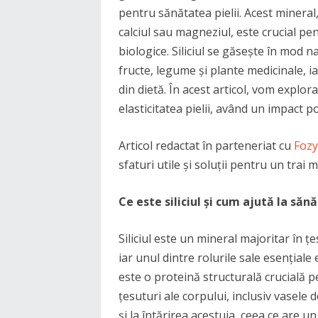
pentru sănătatea pielii. Acest mineral,
calciul sau magneziul, este crucial p
biologice. Siliciul se găsește în mod 
fructe, legume și plante medicinale, ia
din dietă. În acest articol, vom explor
elasticitatea pielii, având un impact p
Articol redactat în parteneriat cu
Fozy
sfaturi utile și soluții pentru un trai 
Ce este siliciul și cum ajută la să
Siliciul este un mineral majoritar în țe
iar unul dintre rolurile sale esențiale
este o proteină structurală crucială pe
țesuturi ale corpului, inclusiv vasele d
și la întărirea acestuia, ceea ce are u