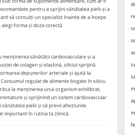
și sub formă de suplimente alimentare, cum ar fi
d
ecomandate pentru a sprijini sănătatea pielii și a
n
ant să consulți un specialist înainte de a începe
 alegi forma și doza corectă.
o
s
a
ru menținerea sănătății cardiovasculare și a
i
ucției de colagen și elastină, siliciul sprijină
ormarea depunerilor arteriale și ajută la
i
. Consumul regulat de alimente bogate în siliciu
m
tribui la menținerea unui organism echilibrat,
premature și sprijinind un sistem cardiovascular
a
sănătatea pielii și să previi afecțiunile
m
at important în rutina ta zilnică.
f