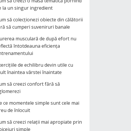
um să creezi o masă tematică pornind
e la un singur ingredient
um să colecționezi obiecte din călătorii
ără să cumperi suveniruri banale
urerea musculară de după efort nu
eflectă întotdeauna eficiența
ntrenamentului
ercițiile de echilibru devin utile cu
ult înaintea vârstei înaintate
um să creezi confort fără să
glomerezi
e ce momentele simple sunt cele mai
reu de înlocuit
um să creezi relații mai apropiate prin
biceiuri simple