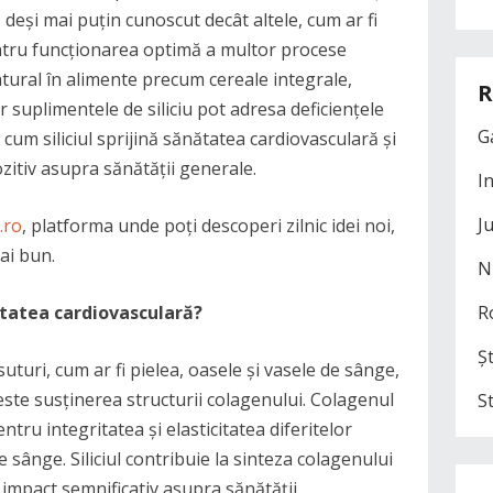
 deși mai puțin cunoscut decât altele, cum ar fi
entru funcționarea optimă a multor procese
natural în alimente precum cereale integrale,
R
r suplimentele de siliciu pot adresa deficiențele
G
a cum siliciul sprijină sănătatea cardiovasculară și
ozitiv asupra sănătății generale.
I
J
.ro
, platforma unde poți descoperi zilnic idei noi,
mai bun.
N
nătatea cardiovasculară?
R
Șt
suturi, cum ar fi pielea, oasele și vasele de sânge,
 este susținerea structurii colagenului. Colagenul
S
ntru integritatea și elasticitatea diferitelor
e sânge. Siliciul contribuie la sinteza colagenului
n impact semnificativ asupra sănătății