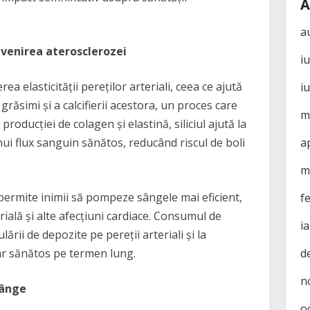
A
a
revenirea aterosclerozei
i
rea elasticității pereților arteriali, ceea ce ajută
i
răsimi și a calcifierii acestora, un proces care
m
roducției de colagen și elastină, siliciul ajută la
nui flux sanguin sănătos, reducând riscul de boli
a
m
 permite inimii să pompeze sângele mai eficient,
f
ială și alte afecțiuni cardiace. Consumul de
i
ării de depozite pe pereții arteriali și la
ar sănătos pe termen lung.
d
n
sânge
o