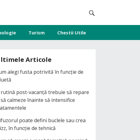
nologie
Turism
Chestii Utile
ltimele Articole
um alegi fusta potrivită în funcție de
iluetă
 rutină post-vacanță trebuie să repare
i să calmeze înainte să intensifice
ratamentele
ifuzorul poate defini buclele sau crea
izz, în funcție de tehnică