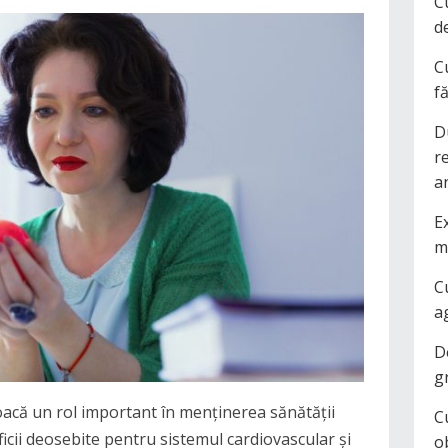
C
d
C
f
D
r
a
Ex
m
C
a
D
g
 joacă un rol important în menținerea sănătății
C
cii deosebite pentru sistemul cardiovascular și
o