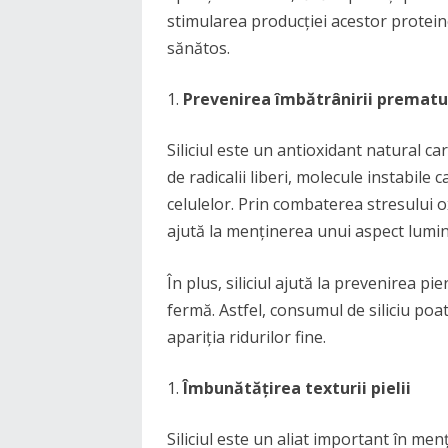
stimularea producției acestor protein
sănătos.
Prevenirea îmbătrânirii prematur
Siliciul este un antioxidant natural ca
de radicalii liberi, molecule instabile
celulelor. Prin combaterea stresului ox
ajută la menținerea unui aspect lumino
În plus, siliciul ajută la prevenirea p
fermă. Astfel, consumul de siliciu poat
apariția ridurilor fine.
Îmbunătățirea texturii pielii
Siliciul este un aliat important în me