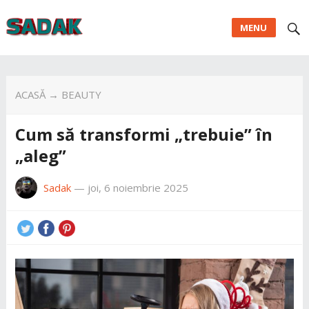
MENU
ACASĂ
→
BEAUTY
Cum să transformi „trebuie” în
„aleg”
Sadak
—
joi, 6 noiembrie 2025