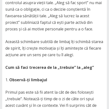
controlul asupra vieții tale. „Aleg să fac sport” nu mai
sună ca o obligație, ci ca o decizie conștientă în
favoarea sănătății tale. „Aleg să lucrez la acest
proiect” subliniază faptul că ești parte activă din
proces și că ai motive personale pentru a o face.
Această schimbare subtilă de limbaj îți schimbă starea
de spirit, îți crește motivația și îți amintește că fiecare
acțiune are un sens pe care tu îl alegi.
Cum să faci trecerea de la „trebuie” la „aleg”
Observă-ți limbajul
Primul pas este să fii atent la cât de des folosești
„trebuie”. Notează-ți timp de o zi de câte ori spui
acest cuvânt și în ce contexte. Vei fi surprins cât de