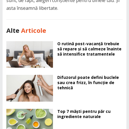
sunt, de fapt, alegeri conștiente pentru binele tău. Și
asta înseamnă libertate.
Alte
Articole
O rutină post-vacanță trebuie
să repare și să calmeze înainte
să intensifice tratamentele
Difuzorul poate defini buclele
sau crea frizz, în funcție de
tehnică
Top 7 măști pentru păr cu
ingrediente naturale