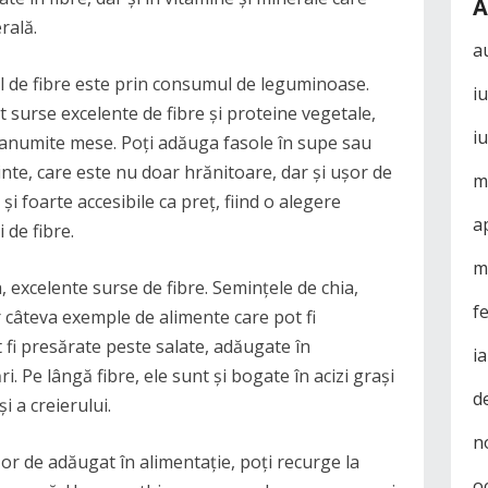
A
rală.
a
ul de fibre este prin consumul de leguminoase.
i
t surse excelente de fibre și proteine vegetale,
i
în anumite mese. Poți adăuga fasole în supe sau
inte, care este nu doar hrănitoare, dar și ușor de
m
i foarte accesibile ca preț, fiind o alegere
a
de fibre.
m
 excelente surse de fibre. Semințele de chia,
f
r câteva exemple de alimente care pot fi
 fi presărate peste salate, adăugate în
i
 Pe lângă fibre, ele sunt și bogate în acizi grași
d
i a creierului.
n
șor de adăugat în alimentație, poți recurge la
o