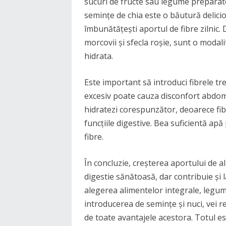
sucuri de fructe sau legume preparat
semințe de chia este o băutură delicioa
îmbunătățești aportul de fibre zilnic.
morcovii și sfecla roșie, sunt o modali
hidrata.
Este important să introduci fibrele tr
excesiv poate cauza disconfort abdom
hidratezi corespunzător, deoarece fib
funcțiile digestive. Bea suficientă apă
fibre.
În concluzie, creșterea aportului de a
digestie sănătoasă, dar contribuie și 
alegerea alimentelor integrale, legum
introducerea de semințe și nuci, vei re
de toate avantajele acestora. Totul est