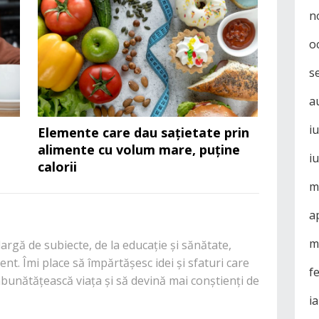
n
o
s
a
i
ă
Elemente care dau sațietate prin
alimente cu volum mare, puține
i
calorii
m
a
m
rgă de subiecte, de la educație și sănătate,
nt. Îmi place să împărtășesc idei și sfaturi care
f
mbunătățească viața și să devină mai conștienți de
i