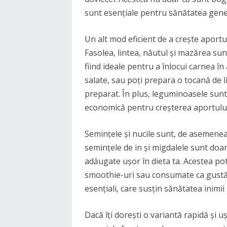
sunt esențiale pentru sănătatea gene
Un alt mod eficient de a crește aport
Fasolea, lintea, năutul și mazărea sun
fiind ideale pentru a înlocui carnea 
salate, sau poți prepara o tocană de l
preparat. În plus, leguminoasele sunt ș
economică pentru creșterea aportului 
Semințele și nucile sunt, de asemenea,
semințele de in și migdalele sunt doa
adăugate ușor în dieta ta. Acestea pot
smoothie-uri sau consumate ca gustări.
esențiali, care susțin sănătatea inimii ș
Dacă îți dorești o variantă rapidă și u