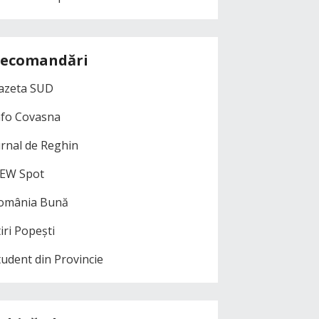
ecomandări
azeta SUD
nfo Covasna
urnal de Reghin
EW Spot
omânia Bună
iri Popești
tudent din Provincie