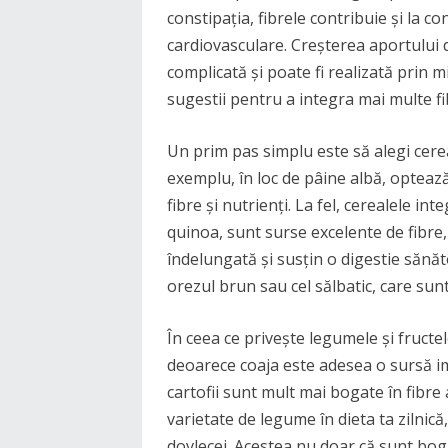
constipația, fibrele contribuie și la con
cardiovasculare. Creșterea aportului d
complicată și poate fi realizată prin mic
sugestii pentru a integra mai multe fib
Un prim pas simplu este să alegi cerea
exemplu, în loc de pâine albă, opteaz
fibre și nutrienți. La fel, cerealele in
quinoa, sunt surse excelente de fibre,
îndelungată și susțin o digestie sănăt
orezul brun sau cel sălbatic, care sun
În ceea ce privește legumele și fructel
deoarece coaja este adesea o sursă im
cartofii sunt mult mai bogate în fibre
varietate de legume în dieta ta zilnică
dovlecei. Acestea nu doar că sunt bogat