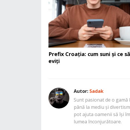
Prefix Croația: cum suni și ce s
eviți
Autor:
Sadak
Sunt pasionat de o gamă la
până la mediu și divertisme
pot ajuta oamenii să își î
lumea înconjurătoare.