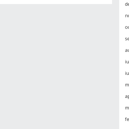
d
n
o
s
a
i
i
m
a
m
f