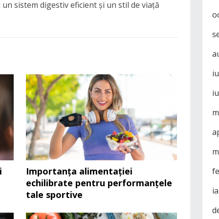
un sistem digestiv eficient și un stil de viață
o
s
a
i
i
m
a
m
i
Importanța alimentației
f
echilibrate pentru performanțele
i
tale sportive
d