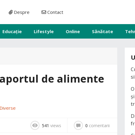
Despre
Contact
Educație
Lifestyle
Online
Sănătate
Teh
U
C
 aportul de alimente
s
O
ș
t
Diverse
D
fr
541
views
0
comentarii