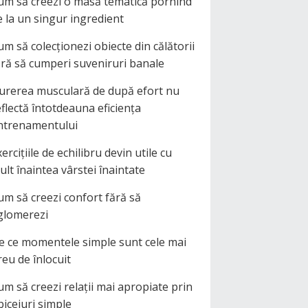
um să creezi o masă tematică pornind
e la un singur ingredient
um să colecționezi obiecte din călătorii
ără să cumperi suveniruri banale
urerea musculară de după efort nu
eflectă întotdeauna eficiența
ntrenamentului
ercițiile de echilibru devin utile cu
ult înaintea vârstei înaintate
um să creezi confort fără să
glomerezi
e ce momentele simple sunt cele mai
reu de înlocuit
um să creezi relații mai apropiate prin
biceiuri simple