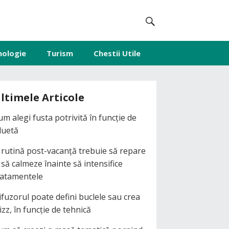
nologie
Turism
Chestii Utile
ltimele Articole
um alegi fusta potrivită în funcție de
iluetă
 rutină post-vacanță trebuie să repare
i să calmeze înainte să intensifice
ratamentele
ifuzorul poate defini buclele sau crea
izz, în funcție de tehnică