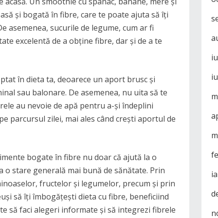
e acasă. Un smoothie cu spanac, banane, mere și
să și bogată în fibre, care te poate ajuta să îți
s
 De asemenea, sucurile de legume, cum ar fi
a
tate excelentă de a obține fibre, dar și de a te
i
i
eptat în dieta ta, deoarece un aport brusc și
inal sau balonare. De asemenea, nu uita să te
m
rele au nevoie de apă pentru a-și îndeplini
a
 pe parcursul zilei, mai ales când crești aportul de
m
f
limente bogate în fibre nu doar că ajută la o
la o stare generală mai bună de sănătate. Prin
i
inoaselor, fructelor și legumelor, precum și prin
d
uși să îți îmbogățești dieta cu fibre, beneficiind
e să faci alegeri informate și să integrezi fibrele
n