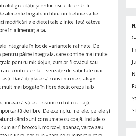
trolul greutății și reduc riscurile de boli
e alimente bogate în fibre nu trebuie să fie
i modificări ale dietei tale zilnice. Iată câteva
R
re în alimentația ta.
G
le integrale în loc de variantele rafinate. De
I
ă pentru pâine integrală, care conține mai multe
J
tegrale pentru mic dejun, cum ar fi ovăzul sau
 care contribuie la o senzație de sațietate mai
N
oasă. Dacă îți place să consumi orez, alege
R
t mult mai bogate în fibre decât orezul alb.
Șt
e, încearcă să le consumi cu tot cu coajă,
S
portantă de fibre. De exemplu, merele, perele și
 atunci când sunt consumate cu coajă. Include o
, cum ar fi broccoli, morcovi, spanac, varză sau
e în fibre, dar și în vitamine și minerale care