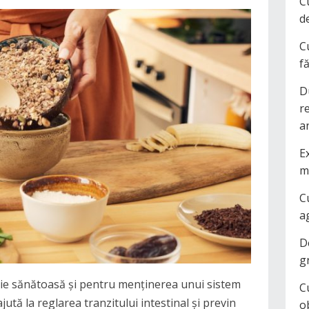
C
d
C
f
D
r
a
Ex
m
C
a
D
g
tie sănătoasă și pentru menținerea unui sistem
C
jută la reglarea tranzitului intestinal și previn
o