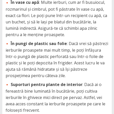
În vase cu apă
: Multe ierburi, cum ar fi busuiocul,
rozmarinul și cimbrul, pot fi păstrate în vase cu apă,
exact ca flori. Le poți pune într-un recipient cu apă, ca
un buchet, și să le lași pe blatul din bucătărie, la
lumină indirectă. Asigură-te că schimbi apa zilnic
pentru a le menține proaspete.
În pungi de plastic sau folie
: Dacă vrei să păstrezi
ierburile proaspete mai mult timp, le poți înfășura
într-o pungă de plastic perforată sau într-o folie de
plastic și le poți depozita în frigider. Acest lucru le va
ajuta să rămână hidratate și să își păstreze
prospețimea pentru câteva zile.
Suporturi pentru plante de interior
: Dacă ai o
fereastră bine luminată în bucătărie, poți cultiva
ierburile în ghivece mici direct pe pervaz. Astfel, vei
avea acces constant la ierburile proaspete pe care le
folosești frecvent.