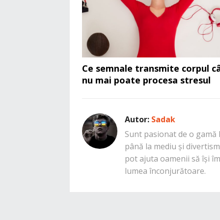
Ce semnale transmite corpul c
nu mai poate procesa stresul
Autor:
Sadak
Sunt pasionat de o gamă la
până la mediu și divertisme
pot ajuta oamenii să își î
lumea înconjurătoare.