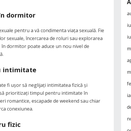
A
a
în dormitor
i
i sexuale pentru a vă condimenta viața sexuală. Fie
i
ilor sexuale, încercarea de roluri sau explorarea
 în dormitor poate aduce un nou nivel de
m
ă.
a
u intimitate
m
f
 fi ușor să neglijați intimitatea fizică și
ă prioritizați timpul pentru intimitate în
i
 seri romantice, escapade de weekend sau chiar
d
rca conexiunea.
n
u fizic
o