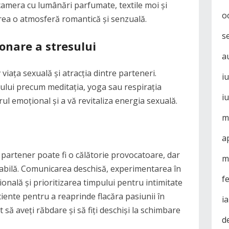
camera cu lumânări parfumate, textile moi și
o
crea o atmosferă romantică și senzuală.
s
ionare a stresului
a
viața sexuală și atracția dintre parteneri.
i
sului precum meditația, yoga sau respirația
i
l emoțional și a vă revitaliza energia sexuală.
m
a
 partener poate fi o călătorie provocatoare, dar
m
izabilă. Comunicarea deschisă, experimentarea în
f
ională și prioritizarea timpului pentru intimitate
ciente pentru a reaprinde flacăra pasiunii în
i
 să aveți răbdare și să fiți deschiși la schimbare
d