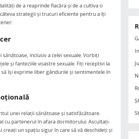
lități de a reaprinde flacăra și de a cultiva o
âteva strategii și trucuri eficiente pentru a îți
tener:
R
ncer
G
I
 sănătoase, inclusiv a celei sexuale. Vorbiți
J
ele și fanteziile voastre sexuale. Fiți receptivi la
 să își exprime liber gândurile și sentimentele în
N
R
moțională
Șt
S
ul unei relații sănătoase și satisfăcătoare.
l cu partenerul în afara dormitorului. Ascultați-
și creați un spațiu sigur în care să vă deschideți și