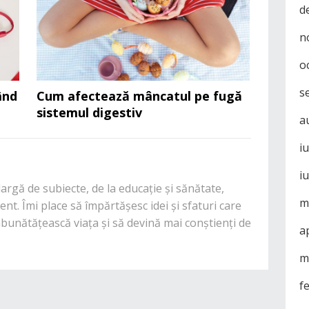
d
n
o
s
ând
Cum afectează mâncatul pe fugă
sistemul digestiv
a
i
i
rgă de subiecte, de la educație și sănătate,
m
nt. Îmi place să împărtășesc idei și sfaturi care
mbunătățească viața și să devină mai conștienți de
a
m
f