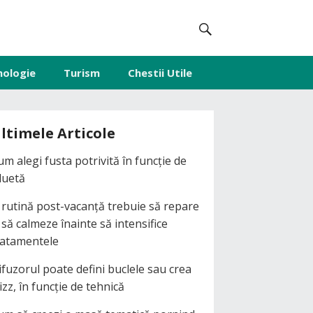
nologie
Turism
Chestii Utile
ltimele Articole
um alegi fusta potrivită în funcție de
iluetă
 rutină post-vacanță trebuie să repare
i să calmeze înainte să intensifice
ratamentele
ifuzorul poate defini buclele sau crea
izz, în funcție de tehnică