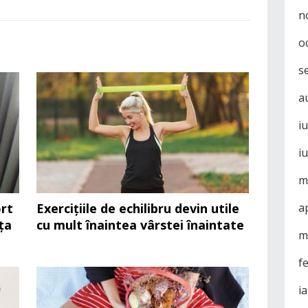
n
o
s
a
i
i
m
a
rt
Exercițiile de echilibru devin utile
ța
cu mult înaintea vârstei înaintate
m
f
i