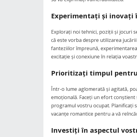
Experimentați și inovați 
Explorați noi tehnici, poziții și jocur
că este vorba despre utilizarea jucări
fanteziilor împreună, experimentarea
excitație și conexiune în relația voastr
Prioritizați timpul pentr
Într-o lume aglomerată și agitată, poate
emoțională. Faceți un efort conștient s
programul vostru ocupat. Planificați
vacanțe romantice pentru a vă reîncă
Investiți în aspectul vostr