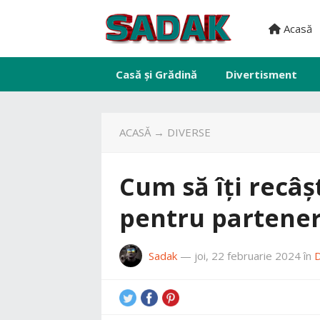
Acasă
Casă și Grădină
Divertisment
ACASĂ
→
DIVERSE
Cum să îți recâș
pentru partene
Sadak
—
joi, 22 februarie 2024
în
D