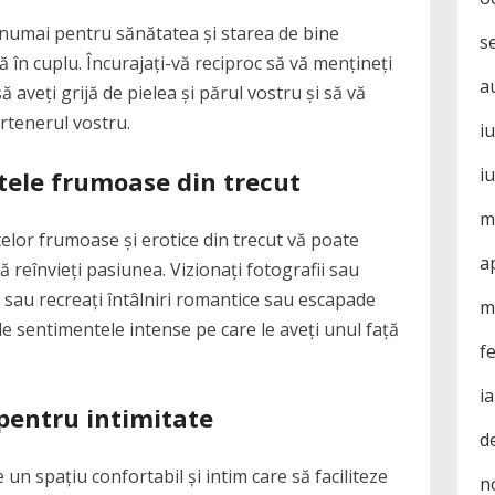
 numai pentru sănătatea și starea de bine
s
ă în cuplu. Încurajați-vă reciproc să vă mențineți
a
să aveți grijă de pielea și părul vostru și să vă
rtenerul vostru.
i
i
ele frumoase din trecut
m
or frumoase și erotice din trecut vă poate
a
ă reînvieți pasiunea. Vizionați fotografii sau
 sau recreați întâlniri romantice sau escapade
m
 sentimentele intense pe care le aveți unul față
f
i
pentru intimitate
d
un spațiu confortabil și intim care să faciliteze
n