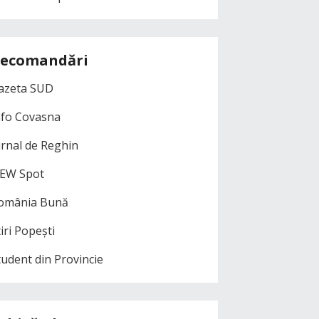
ecomandări
azeta SUD
nfo Covasna
urnal de Reghin
EW Spot
omânia Bună
iri Popești
tudent din Provincie