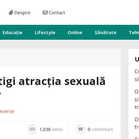
Despre
Contact
Educație
Lifestyle
Online
Sănătate
Teh
U
C
tigi atracția sexuală
s
r
O
ș
t
iverse
D
fr
1,036
views
0
comentarii