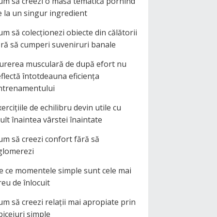
um să creezi o masă tematică pornind
e la un singur ingredient
um să colecționezi obiecte din călătorii
ără să cumperi suveniruri banale
urerea musculară de după efort nu
eflectă întotdeauna eficiența
ntrenamentului
ercițiile de echilibru devin utile cu
ult înaintea vârstei înaintate
um să creezi confort fără să
glomerezi
e ce momentele simple sunt cele mai
reu de înlocuit
um să creezi relații mai apropiate prin
biceiuri simple