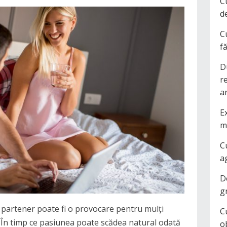
C
d
C
f
D
r
a
Ex
m
C
a
D
g
 partener poate fi o provocare pentru mulți
C
 În timp ce pasiunea poate scădea natural odată
o