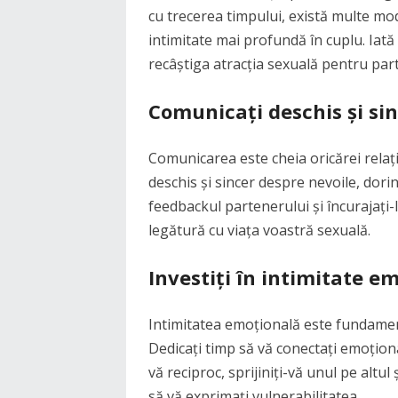
cu trecerea timpului, există multe moda
intimitate mai profundă în cuplu. Iată c
recâștiga atracția sexuală pentru par
Comunicați deschis și si
Comunicarea este cheia oricărei relații
deschis și sincer despre nevoile, dorinț
feedbackul partenerului și încurajați-l
legătură cu viața voastră sexuală.
Investiți în intimitate e
Intimitatea emoțională este fundament
Dedicați timp să vă conectați emoționa
vă reciproc, sprijiniți-vă unul pe altul 
să vă exprimați vulnerabilitatea.