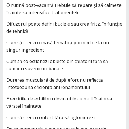
O rutină post-vacanță trebuie să repare și să calmeze
înainte să intensifice tratamentele
Difuzorul poate defini buclele sau crea frizz, în funcție
de tehnică
Cum să creezi o masă tematică pornind de la un
singur ingredient
Cum să colecționezi obiecte din călătorii fără să
cumperi suveniruri banale
Durerea musculară de după efort nu reflectă
întotdeauna eficiența antrenamentului
Exercițiile de echilibru devin utile cu mult înaintea
vârstei înaintate
Cum să creezi confort fără să aglomerezi
De ce momentele simple sunt cele mai greu de