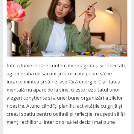
Într-o lume în care suntem mereu grăbiți și conectați,
aglomerația de sarcini și informații poate să ne
încarce mintea și să ne lase fără energie. Claritatea
mentală nu apare de la sine, ci este rezultatul unor
alegeri conștiente și a unei bune organizări a zilelor
noastre. Atunci când îți planifici activitățile cu grijă și
creezi spațiu pentru odihnă și reflecție, reușești să îți
menții echilibrul interior și să iei decizii mai bune.