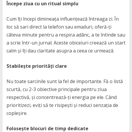
Începe ziua cu un ritual simplu
Cum îți începi dimineața influențează întreaga zi. În
loc să sari direct la telefon sau emailuri, oferă-ți
câteva minute pentru a respira adânc, a te întinde sau
a scrie într-un jurnal. Aceste obiceiuri creează un start
calm și îți dau claritate asupra a ceea ce urmează.
Stabilește priorități clare
Nu toate sarcinile sunt la fel de importante. Fă o listă
scurtă, cu 2-3 obiective principale pentru ziua
respectivă, și concentrează-ți energia pe ele. Când
prioritizezi, eviți să te risipești și reduci senzația de
copleșire.
Folosește blocuri de timp dedicate