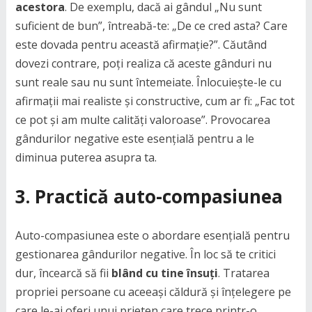
acestora
. De exemplu, dacă ai gândul „Nu sunt
suficient de bun”, întreabă-te: „De ce cred asta? Care
este dovada pentru această afirmație?”. Căutând
dovezi contrare, poți realiza că aceste gânduri nu
sunt reale sau nu sunt întemeiate. Înlocuiește-le cu
afirmații mai realiste și constructive, cum ar fi: „Fac tot
ce pot și am multe calități valoroase”. Provocarea
gândurilor negative este esențială pentru a le
diminua puterea asupra ta.
3. Practică auto-compasiunea
Auto-compasiunea este o abordare esențială pentru
gestionarea gândurilor negative. În loc să te critici
dur, încearcă să fii
blând cu tine însuți
. Tratarea
propriei persoane cu aceeași căldură și înțelegere pe
care le-ai oferi unui prieten care trece printr-o