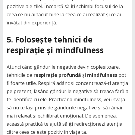
pozitive ale zilei. Încearcă să îți schimbi focusul de la
ceea ce nu ai făcut bine la ceea ce ai realizat și ce ai
învățat din experiență.
5. Folosește tehnici de
respirație și mindfulness
Atunci când gândurile negative devin copleșitoare,
tehnicile de
respirație profundă
și
mindfulness
pot
fi foarte utile. Respiră adânc și concentrează-ți atenția
pe prezent, lăsând gândurile negative să treacă fără a
te identifica cu ele. Practicând mindfulness, vei învăța
să nu te lași prins de gândurile negative și să rămâi
mai relaxat și echilibrat emoțional. De asemenea,
această practică te ajută să îți redirecționezi atenția
către ceea ce este pozitiv în viața ta.