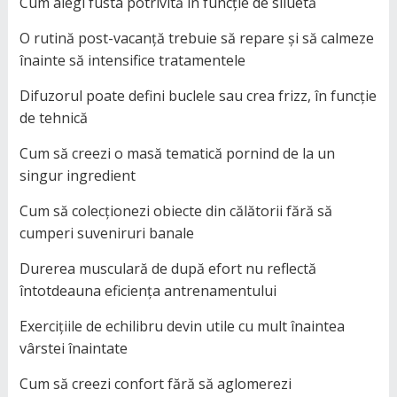
Cum alegi fusta potrivită în funcție de siluetă
O rutină post-vacanță trebuie să repare și să calmeze
înainte să intensifice tratamentele
Difuzorul poate defini buclele sau crea frizz, în funcție
de tehnică
Cum să creezi o masă tematică pornind de la un
singur ingredient
Cum să colecționezi obiecte din călătorii fără să
cumperi suveniruri banale
Durerea musculară de după efort nu reflectă
întotdeauna eficiența antrenamentului
Exercițiile de echilibru devin utile cu mult înaintea
vârstei înaintate
Cum să creezi confort fără să aglomerezi