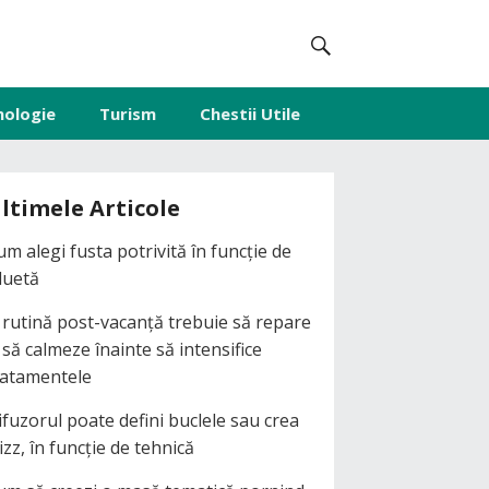
nologie
Turism
Chestii Utile
ltimele Articole
um alegi fusta potrivită în funcție de
iluetă
 rutină post-vacanță trebuie să repare
i să calmeze înainte să intensifice
ratamentele
ifuzorul poate defini buclele sau crea
izz, în funcție de tehnică