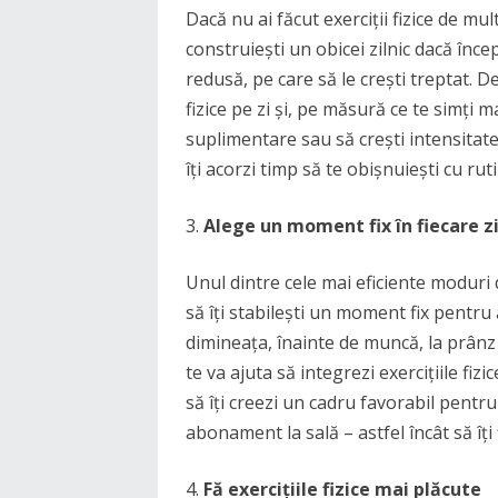
Dacă nu ai făcut exerciții fizice de mul
construiești un obicei zilnic dacă înc
redusă, pe care să le crești treptat. D
fizice pe zi și, pe măsură ce te simți 
suplimentare sau să crești intensitatea
îți acorzi timp să te obișnuiești cu rut
Alege un moment fix în fiecare 
Unul dintre cele mai eficiente moduri d
să îți stabilești un moment fix pentru 
dimineața, înainte de muncă, la prânz 
te va ajuta să integrezi exercițiile fi
să îți creezi un cadru favorabil pent
abonament la sală – astfel încât să îți
Fă exercițiile fizice mai plăcute