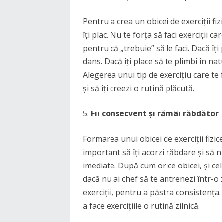
Pentru a crea un obicei de exerciții fiz
îți plac. Nu te forța să faci exerciții 
pentru că „trebuie” să le faci. Dacă î
dans. Dacă îți place să te plimbi în na
Alegerea unui tip de exercițiu care te 
și să îți creezi o rutină plăcută.
Fii consecvent și rămâi răbdător
Formarea unui obicei de exerciții fizic
important să îți acorzi răbdare și să 
imediate. După cum orice obicei, și cel 
dacă nu ai chef să te antrenezi într-o 
exerciții, pentru a păstra consistenț
a face exercițiile o rutină zilnică.