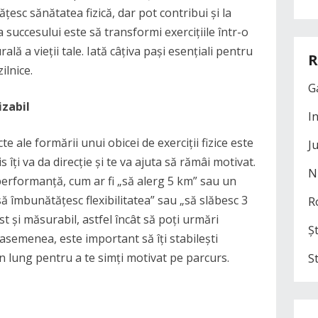
tățesc sănătatea fizică, dar pot contribui și la
 succesului este să transformi exercițiile într-o
ală a vieții tale. Iată câțiva pași esențiali pentru
R
zilnice.
G
izabil
I
 ale formării unui obicei de exerciții fizice este
J
s îți va da direcție și te va ajuta să rămâi motivat.
N
performanță, cum ar fi „să alerg 5 km” sau un
să îmbunătățesc flexibilitatea” sau „să slăbesc 3
R
st și măsurabil, astfel încât să poți urmări
Șt
semenea, este important să îți stabilești
n lung pentru a te simți motivat pe parcurs.
S