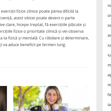
n
xerciții fizice zilnice poate părea dificilă la
o
cvență, acest obicei poate deveni o parte
ive clare, începe treptat, fă exercițiile plăcute și
s
ițiile fizice o prioritate zilnică și vei observa
a
a ta fizică și mentală. Cu răbdare și determinare,
îți va aduce beneficii pe termen lung.
i
i
m
a
m
f
i