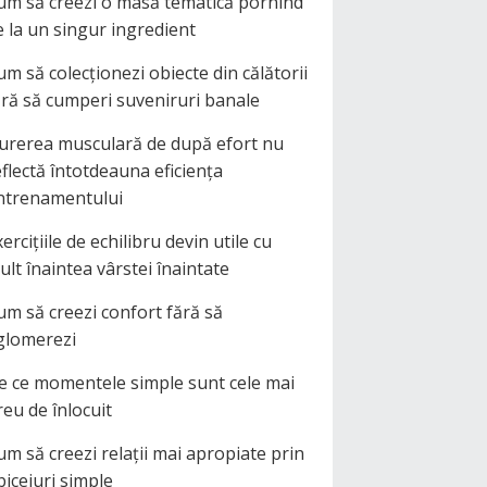
um să creezi o masă tematică pornind
e la un singur ingredient
um să colecționezi obiecte din călătorii
ără să cumperi suveniruri banale
urerea musculară de după efort nu
eflectă întotdeauna eficiența
ntrenamentului
ercițiile de echilibru devin utile cu
ult înaintea vârstei înaintate
um să creezi confort fără să
glomerezi
e ce momentele simple sunt cele mai
reu de înlocuit
um să creezi relații mai apropiate prin
biceiuri simple