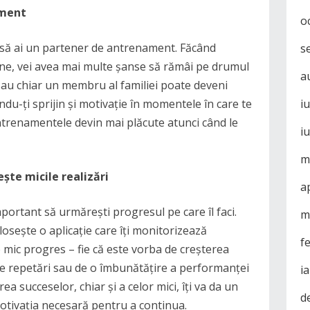
ament
o
să ai un partener de antrenament. Făcând
s
sține, vei avea mai multe șanse să rămâi pe drumul
a
 sau chiar un membru al familiei poate deveni
du-ți sprijin și motivație în momentele în care te
i
antrenamentele devin mai plăcute atunci când le
i
m
ște micile realizări
a
portant să urmărești progresul pe care îl faci.
m
osește o aplicație care îți monitorizează
f
 mic progres – fie că este vorba de creșterea
e repetări sau de o îmbunătățire a performanței
i
a succeselor, chiar și a celor mici, îți va da un
d
 motivația necesară pentru a continua.