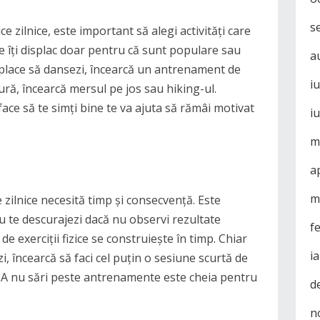
s
ice zilnice, este important să alegi activități care
care îți displac doar pentru că sunt populare sau
a
ți place să dansezi, încearcă un antrenament de
i
tură, încearcă mersul pe jos sau hiking-ul.
face să te simți bine te va ajuta să rămâi motivat
i
m
a
m
e zilnice necesită timp și consecvență. Este
nu te descurajezi dacă nu observi rezultate
f
de exerciții fizice se construiește în timp. Chiar
i
zi, încearcă să faci cel puțin o sesiune scurtă de
a. A nu sări peste antrenamente este cheia pentru
d
n