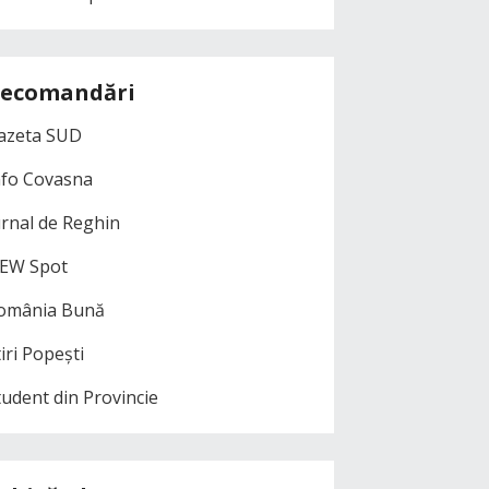
ecomandări
azeta SUD
nfo Covasna
urnal de Reghin
EW Spot
omânia Bună
iri Popești
tudent din Provincie