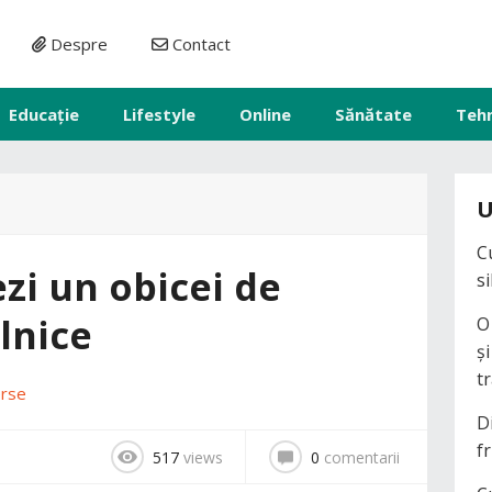
Despre
Contact
Educație
Lifestyle
Online
Sănătate
Teh
U
C
zi un obicei de
s
ilnice
O
ș
t
erse
D
fr
517
views
0
comentarii