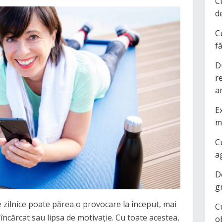
C
d
C
f
D
r
a
Ex
m
C
a
D
g
ce zilnice poate părea o provocare la început, mai
C
ncărcat sau lipsa de motivație. Cu toate acestea,
o