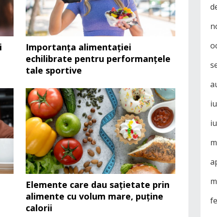
d
n
o
i
Importanța alimentației
echilibrate pentru performanțele
s
tale sportive
a
i
i
m
a
m
ă
Elemente care dau sațietate prin
alimente cu volum mare, puține
f
calorii