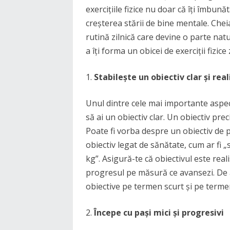
exercițiile fizice nu doar că îți îmbună
creșterea stării de bine mentale. Cheia
rutină zilnică care devine o parte natur
a îți forma un obicei de exerciții fizice 
Stabilește un obiectiv clar și real
Unul dintre cele mai importante aspecte
să ai un obiectiv clar. Un obiectiv preci
Poate fi vorba despre un obiectiv de 
obiectiv legat de sănătate, cum ar fi „
kg”. Asigură-te că obiectivul este reali
progresul pe măsură ce avansezi. De a
obiective pe termen scurt și pe terme
Începe cu pași mici și progresivi