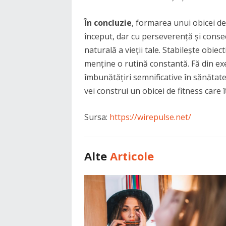
În concluzie
, formarea unui obicei de e
început, dar cu perseverență și conse
naturală a vieții tale. Stabilește obiect
menține o rutină constantă. Fă din exerc
îmbunătățiri semnificative în sănătate
vei construi un obicei de fitness care 
Sursa:
https://wirepulse.net/
Alte
Articole