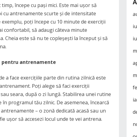
A
t timp, începe cu pași mici. Este mai ușor să
epi cu antrenamente scurte și de intensitate
a
e exemplu, poți începe cu 10 minute de exerciții
i
mai confortabil, să adaugi câteva minute
. Cheia este să nu te copleșești la început și să
i
ina.
m
zi pentru antrenamente
a
m
e a face exercițiile parte din rutina zilnică este
antrenament. Poți alege să faci exerciții
f
sau seara, după o zi lungă. Stabilirea unei rutine
i
zice în programul tău zilnic. De asemenea, încearcă
ru antrenamente – o zonă dedicată acasă sau un
d
 fie ușor să accesezi locul unde te vei antrena.
n
o