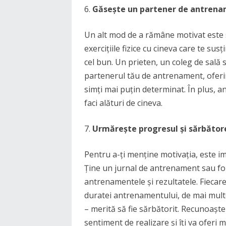
Găsește un partener de antren
Un alt mod de a rămâne motivat este 
exercițiile fizice cu cineva care te su
cel bun. Un prieten, un coleg de sală
partenerul tău de antrenament, oferin
simți mai puțin determinat. În plus, 
faci alături de cineva.
Urmărește progresul și sărbătore
Pentru a-ți menține motivația, este im
Ține un jurnal de antrenament sau fol
antrenamentele și rezultatele. Fiecare
duratei antrenamentului, de mai mult
– merită să fie sărbătorit. Recunoaștere
sentiment de realizare și îți va oferi