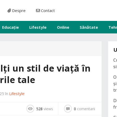
Despre
Contact
Educație
Lifestyle
Online
Sănătate
Teh
U
C
ți un stil de viață în
s
ile tale
O
ș
t
025
în
Lifestyle
D
fr
528
views
0
comentarii