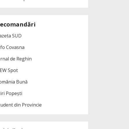
ecomandări
azeta SUD
nfo Covasna
urnal de Reghin
EW Spot
omânia Bună
iri Popești
tudent din Provincie