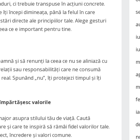
duri, ci trebuie transpuse în acțiuni concrete.
s
e îți începi dimineața, până la felul în care
stări directe ale principiilor tale. Alege gesturi
a
eea ce e important pentru tine.
i
i
eamnă și să renunți la ceea ce nu se aliniază cu
m
 relații sau responsabilități care ne consumă
a
eal. Spunând „nu”, îți protejezi timpul și îți
m
f
 împărtășesc valorile
i
major asupra stilului tău de viață. Caută
d
e și care te inspiră să rămâi fidel valorilor tale.
ect, încredere și valori comune.
n