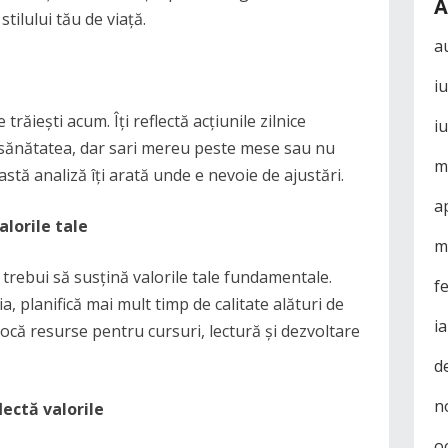
A
tilului tău de viață.
a
i
trăiești acum. Îți reflectă acțiunile zilnice
i
i sănătatea, dar sari mereu peste mese sau nu
m
astă analiză îți arată unde e nevoie de ajustări.
a
alorile tale
m
 trebui să susțină valorile tale fundamentale.
f
a, planifică mai mult timp de calitate alături de
i
locă resurse pentru cursuri, lectură și dezvoltare
d
n
lectă valorile
o