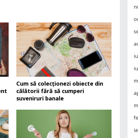
n
o
s
a
i
i
m
Cum să colecționezi obiecte din
ent
călătorii fără să cumperi
a
suveniruri banale
m
f
i