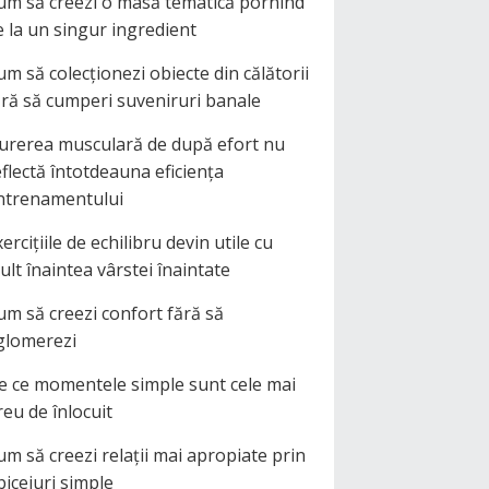
um să creezi o masă tematică pornind
e la un singur ingredient
um să colecționezi obiecte din călătorii
ără să cumperi suveniruri banale
urerea musculară de după efort nu
eflectă întotdeauna eficiența
ntrenamentului
ercițiile de echilibru devin utile cu
ult înaintea vârstei înaintate
um să creezi confort fără să
glomerezi
e ce momentele simple sunt cele mai
reu de înlocuit
um să creezi relații mai apropiate prin
biceiuri simple