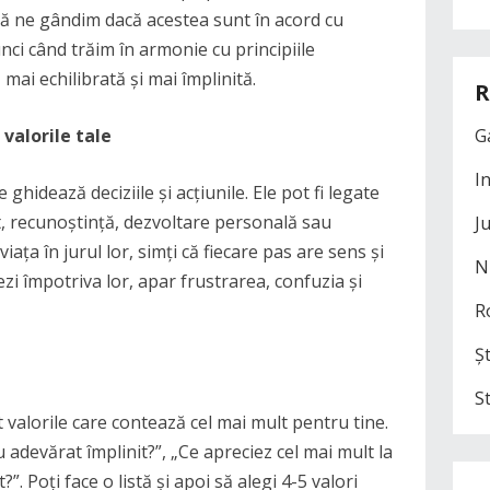
 să ne gândim dacă acestea sunt în acord cu
nci când trăim în armonie cu principiile
mai echilibrată și mai împlinită.
R
 valorile tale
G
I
ghidează deciziile și acțiunile. Ele pot fi legate
ct, recunoștință, dezvoltare personală sau
J
viața în jurul lor, simți că fiecare pas are sens și
N
ezi împotriva lor, apar frustrarea, confuzia și
R
Șt
S
nt valorile care contează cel mai mult pentru tine.
 adevărat împlinit?”, „Ce apreciez cel mai mult la
?”. Poți face o listă și apoi să alegi 4-5 valori