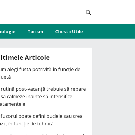
nologie
Turism
Chestii Utile
ltimele Articole
um alegi fusta potrivită în funcție de
iluetă
 rutină post-vacanță trebuie să repare
i să calmeze înainte să intensifice
ratamentele
ifuzorul poate defini buclele sau crea
izz, în funcție de tehnică