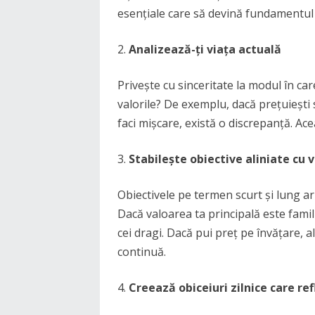
esențiale care să devină fundamentul s
Analizează-ți viața actuală
Privește cu sinceritate la modul în care 
valorile? De exemplu, dacă prețuieșt
faci mișcare, există o discrepanță. Ace
Stabilește obiective aliniate cu v
Obiectivele pe termen scurt și lung ar
Dacă valoarea ta principală este famili
cei dragi. Dacă pui preț pe învățare, a
continuă.
Creează obiceiuri zilnice care ref