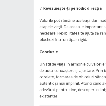
Revizuiește-ți periodic direcția
Valorile pot rămâne aceleași, dar modu
etapele vieții. De aceea, e important să
necesare. Flexibilitatea te ajută să răm
blochezi într-un tipar rigid.
Concluzie
Un stil de viață în armonie cu valorile
de auto-cunoaștere și ajustare. Prin id
corelate, formarea de obiceiuri sănătoas
autentic și mai împlinit. Atunci când a
adevărat pentru tine, descoperi o lini
existenței.