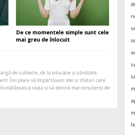
d
n
o
De ce momentele simple sunt cele
mai greu de înlocuit
s
a
i
rgă de subiecte, de la educație și sănătate,
i
nt. Îmi place să împărtășesc idei și sfaturi care
mbunătățească viața și să devină mai conștienți de
m
a
m
f