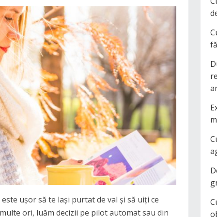
C
d
C
f
D
r
a
Ex
m
C
a
D
g
este ușor să te lași purtat de val și să uiți ce
C
multe ori, luăm decizii pe pilot automat sau din
o