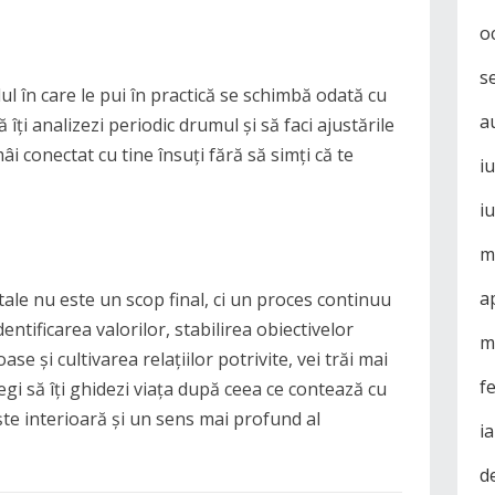
o
s
l în care le pui în practică se schimbă odată cu
a
 îți analizezi periodic drumul și să faci ajustările
âi conectat cu tine însuți fără să simți că te
i
i
m
a
 tale nu este un scop final, ci un proces continuu
entificarea valorilor, stabilirea obiectivelor
m
e și cultivarea relațiilor potrivite, vei trăi mai
f
legi să îți ghidezi viața după ceea ce contează cu
ște interioară și un sens mai profund al
i
d