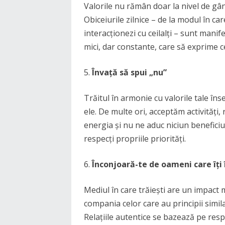
Valorile nu rămân doar la nivel de gân
Obiceiurile zilnice – de la modul în car
interacționezi cu ceilalți – sunt manife
mici, dar constante, care să exprime c
Învață să spui „nu”
Trăitul în armonie cu valorile tale îns
ele. De multe ori, acceptăm activități,
energia și nu ne aduc niciun beneficiu r
respecți propriile priorități.
Înconjoară-te de oameni care îți
Mediul în care trăiești are un impact 
compania celor care au principii similar
Relațiile autentice se bazează pe resp