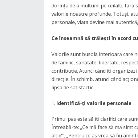
dorința de a mulțumi pe ceilalți, fără
valorile noastre profunde. Totuși, atu
personale, viața devine mai autentică, 
Ce înseamnă să trăiești în acord cu
Valorile sunt busola interioară care ne 
de familie, sănătate, libertate, respe
contribuție. Atunci când îți organizezi 
direcție. În schimb, atunci când acțion
lipsa de satisfacție.
Identifică-ți valorile personale
Primul pas este să îți clarifici care su
Întreabă-te: „Ce mă face să mă simt cu
alții?”, „Pentru ce aș vrea să fiu amintit