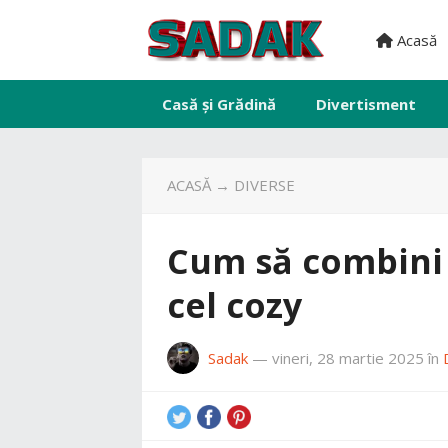
Acasă
Casă și Grădină
Divertisment
ACASĂ
→
DIVERSE
Cum să combini 
cel cozy
Sadak
—
vineri, 28 martie 2025
în