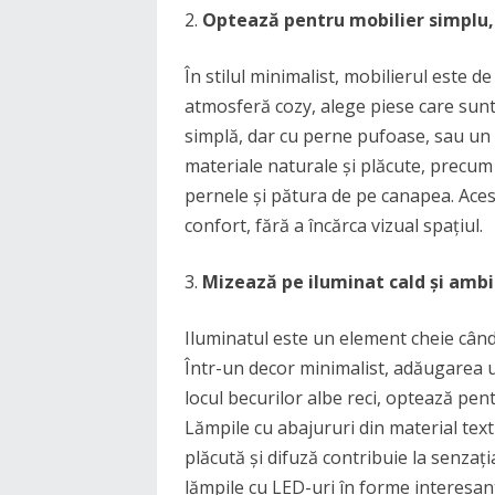
Optează pentru mobilier simplu,
În stilul minimalist, mobilierul este de
atmosferă cozy, alege piese care sunt
simplă, dar cu perne pufoase, sau un f
materiale naturale și plăcute, precu
pernele și pătura de pe canapea. Aces
confort, fără a încărca vizual spațiul.
Mizează pe iluminat cald și amb
Iluminatul este un element cheie cân
Într-un decor minimalist, adăugarea u
locul becurilor albe reci, optează pen
Lămpile cu abajururi din material tex
plăcută și difuză contribuie la senzaț
lămpile cu LED-uri în forme interesant