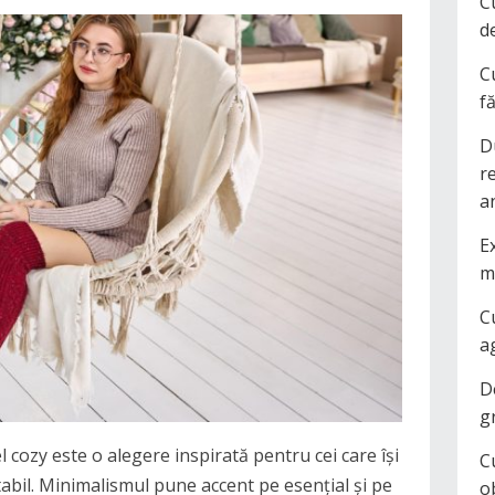
C
d
C
f
D
r
a
Ex
m
C
a
D
g
el cozy este o alegere inspirată pentru cei care își
C
tabil. Minimalismul pune accent pe esențial și pe
o