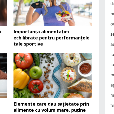
d
n
o
i
Importanța alimentației
s
echilibrate pentru performanțele
tale sportive
a
i
i
m
a
m
ă
Elemente care dau sațietate prin
f
alimente cu volum mare, puține