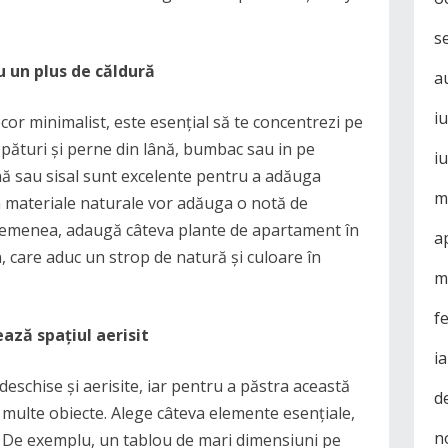
s
u un plus de căldură
a
i
cor minimalist, este esențial să te concentrezi pe
pături și perne din lână, bumbac sau in pe
i
nă sau sisal sunt excelente pentru a adăuga
m
in materiale naturale vor adăuga o notă de
 asemenea, adaugă câteva plante de apartament în
a
, care aduc un strop de natură și culoare în
m
f
ază spațiul aerisit
i
eschise și aerisite, iar pentru a păstra această
d
 multe obiecte. Alege câteva elemente esențiale,
n
. De exemplu, un tablou de mari dimensiuni pe