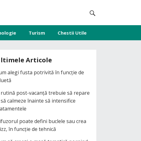
nologie
Turism
Chestii Utile
ltimele Articole
um alegi fusta potrivită în funcție de
iluetă
 rutină post-vacanță trebuie să repare
i să calmeze înainte să intensifice
ratamentele
ifuzorul poate defini buclele sau crea
izz, în funcție de tehnică