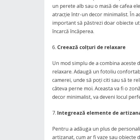
un perete alb sau o masă de cafea el
atracție într-un decor minimalist. În 
important să păstrezi doar obiecte uti
încarcă încăperea.
Creează colțuri de relaxare
Un mod simplu de a combina aceste do
relaxare. Adaugă un fotoliu confortabil
camerei, unde să poți citi sau să te r
câteva perne moi. Aceasta va fi o zonă
decor minimalist, va deveni locul perfe
Integrează elemente de artizan
Pentru a adăuga un plus de personalit
artizanat, cum ar fi vaze sau obiecte 