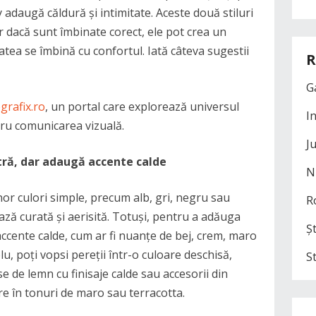
zy adaugă căldură și intimitate. Aceste două stiluri
r dacă sunt îmbinate corect, ele pot crea un
atea se îmbină cu confortul. Iată câteva sugestii
R
G
grafix.ro
, un portal care explorează universul
I
ntru comunicarea vizuală.
J
tră, dar adaugă accente calde
N
r culori simple, precum alb, gri, negru sau
R
ză curată și aerisită. Totuși, pentru a adăuga
Șt
accente calde, cum ar fi nuanțe de bej, crem, maro
, poți vopsi pereții într-o culoare deschisă,
S
e de lemn cu finisaje calde sau accesorii din
re în tonuri de maro sau terracotta.