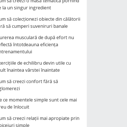
um să creezi o masă tematică pornind
e la un singur ingredient
um să colecționezi obiecte din călătorii
ără să cumperi suveniruri banale
urerea musculară de după efort nu
eflectă întotdeauna eficiența
ntrenamentului
ercițiile de echilibru devin utile cu
ult înaintea vârstei înaintate
um să creezi confort fără să
glomerezi
e ce momentele simple sunt cele mai
reu de înlocuit
um să creezi relații mai apropiate prin
biceiuri simple