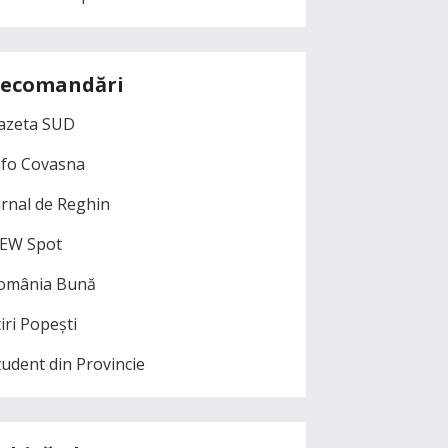
ecomandări
azeta SUD
nfo Covasna
urnal de Reghin
EW Spot
omânia Bună
iri Popești
tudent din Provincie