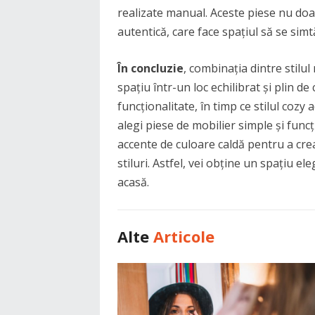
realizate manual. Aceste piese nu doar
autentică, care face spațiul să se simt
În concluzie
, combinația dintre stilul
spațiu într-un loc echilibrat și plin d
funcționalitate, în timp ce stilul cozy 
alegi piese de mobilier simple și funcț
accente de culoare caldă pentru a cre
stiluri. Astfel, vei obține un spațiu el
acasă.
Alte
Articole