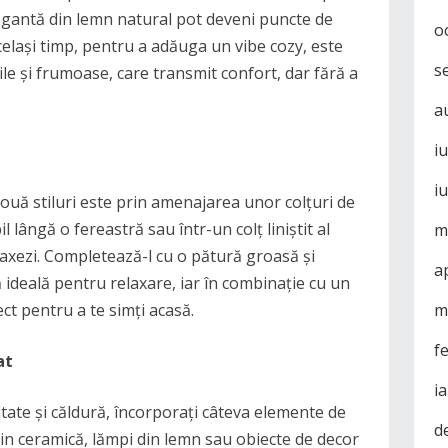
egantă din lemn natural pot deveni puncte de
o
același timp, pentru a adăuga un vibe cozy, este
s
le și frumoase, care transmit confort, dar fără a
a
i
i
uă stiluri este prin amenajarea unor colțuri de
 lângă o fereastră sau într-un colț liniștit al
m
elaxezi. Completează-l cu o pătură groasă și
a
 ideală pentru relaxare, iar în combinație cu un
ct pentru a te simți acasă.
m
f
at
i
ate și căldură, încorporați câteva elemente de
d
din ceramică, lămpi din lemn sau obiecte de decor