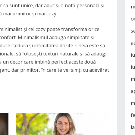
 că sunt unice, dar aduc și o notă personală și
n
ă mai primitor și mai cozy.
o
 minimalist și cel cozy poate transforma orice
s
e confort. Minimalismul adaugă simplitate și
a
aduce căldura și intimitatea dorite. Cheia este să
ionale, să folosești texturi naturale și să adaugi
i
a un decor care îmbină perfect aceste două
i
egant, dar primitor, în care te vei simți cu adevărat
m
a
m
f
i