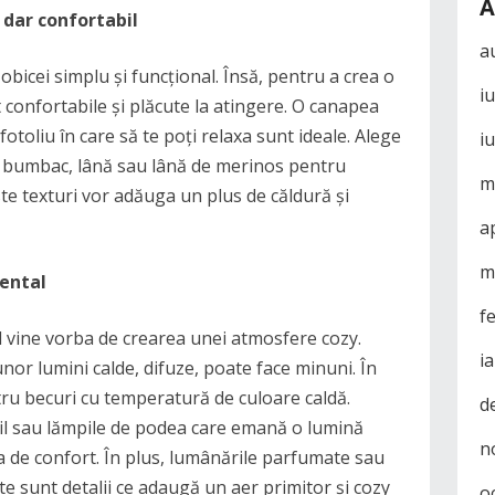
A
 dar confortabil
a
 obicei simplu și funcțional. Însă, pentru a crea o
i
 confortabile și plăcute la atingere. O canapea
otoliu în care să te poți relaxa sunt ideale. Alege
i
m bumbac, lână sau lână de merinos pentru
m
te texturi vor adăuga un plus de căldură și
a
m
iental
f
d vine vorba de crearea unei atmosfere cozy.
i
nor lumini calde, difuze, poate face minuni. În
tru becuri cu temperatură de culoare caldă.
d
til sau lămpile de podea care emană o lumină
n
ia de confort. În plus, lumânările parfumate sau
e sunt detalii ce adaugă un aer primitor și cozy
o