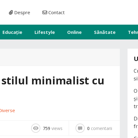
Despre
Contact
Educație
Lifestyle
Online
Sănătate
Teh
U
C
stilul minimalist cu
s
O
ș
t
Diverse
D
fr
759
views
0
comentarii