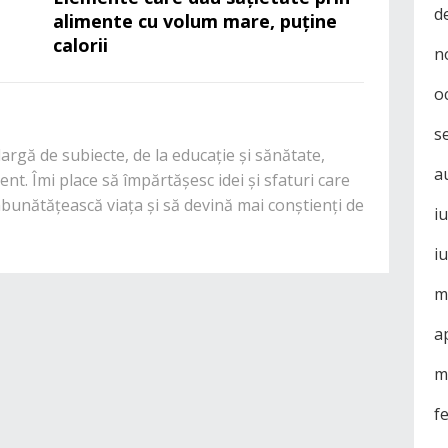
d
alimente cu volum mare, puține
calorii
n
o
s
rgă de subiecte, de la educație și sănătate,
a
nt. Îmi place să împărtășesc idei și sfaturi care
mbunătățească viața și să devină mai conștienți de
i
i
m
a
m
f