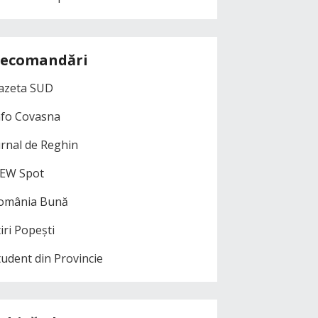
ecomandări
azeta SUD
nfo Covasna
urnal de Reghin
EW Spot
omânia Bună
iri Popești
tudent din Provincie