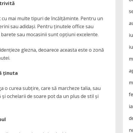
trivită
s
 cu mai multe tipuri de încălțăminte. Pentru un
a
erini sau adidași. Pentru ținutele office sau
u barete sau mocasinii sunt opțiuni excelente.
i
i
vidențieze glezna, deoarece aceasta este o zonă
utei.
m
a
ă ținuta
m
a o curea subțire, care să marcheze talia, sau
f
 și ochelarii de soare pot da un plus de stil și
i
d
pul
n