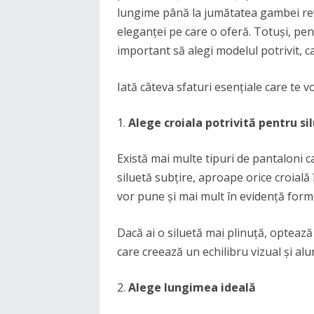
lungime până la jumătatea gambei revi
eleganței pe care o oferă. Totuși, pen
important să alegi modelul potrivit, car
Iată câteva sfaturi esențiale care te v
Alege croiala potrivită pentru si
Există mai multe tipuri de pantaloni cap
siluetă subțire, aproape orice croială 
vor pune și mai mult în evidență form
Dacă ai o siluetă mai plinuță, optează
care creează un echilibru vizual și alu
Alege lungimea ideală