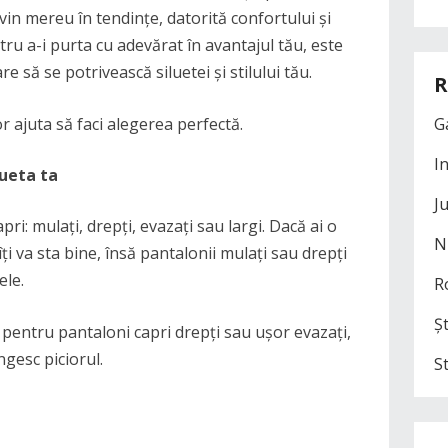
n mereu în tendințe, datorită confortului și
tru a-i purta cu adevărat în avantajul tău, este
e să se potrivească siluetei și stilului tău.
R
or ajuta să faci alegerea perfectă.
G
I
lueta ta
J
ri: mulați, drepți, evazați sau largi. Dacă ai o
N
îți va sta bine, însă pantalonii mulați sau drepți
ele.
R
Șt
 pentru pantaloni capri drepți sau ușor evazați,
ngesc piciorul.
S