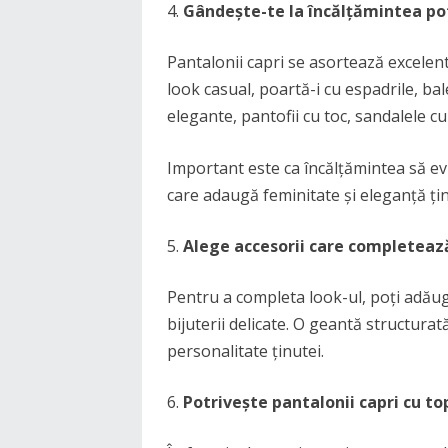
Gândește-te la încălțămintea po
Pantalonii capri se asortează excelent
look casual, poartă-i cu espadrile, bal
elegante, pantofii cu toc, sandalele c
Important este ca încălțămintea să e
care adaugă feminitate și eleganță țin
Alege accesorii care completeaz
Pentru a completa look-ul, poți adăug
bijuterii delicate. O geantă structurată
personalitate ținutei.
Potrivește pantalonii capri cu to