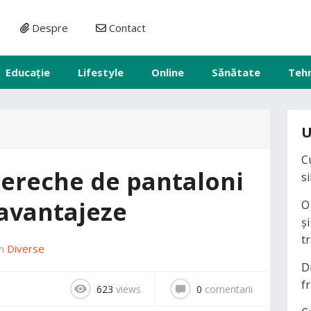
Despre
Contact
Educație
Lifestyle
Online
Sănătate
Teh
U
C
pereche de pantaloni
s
 avantajeze
O
ș
t
în
Diverse
D
fr
623
views
0
comentarii