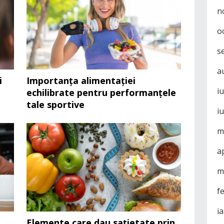
n
o
s
a
i
Importanța alimentației
i
echilibrate pentru performanțele
tale sportive
i
m
a
m
f
i
ă
Elemente care dau sațietate prin