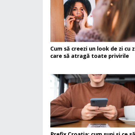
Cum să creezi un look de zi cu z
care să atragă toate privirile
Prefix Croația: cum suni și ce s