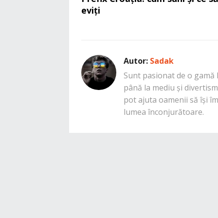
eviți
Autor:
Sadak
Sunt pasionat de o gamă la
până la mediu și divertisme
pot ajuta oamenii să își î
lumea înconjurătoare.