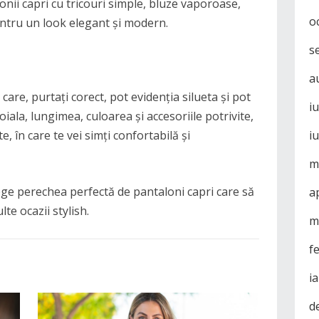
onii capri cu tricouri simple, bluze vaporoase,
o
ntru un look elegant și modern.
s
a
 care, purtați corect, pot evidenția silueta și pot
i
ala, lungimea, culoarea și accesoriile potrivite,
e, în care te vei simți confortabilă și
i
m
lege perechea perfectă de pantaloni capri care să
a
te ocazii stylish.
m
f
i
d