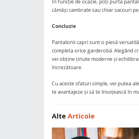
În funcție de ocazie, poți purta pantal
cămăși cambrate sau chiar sacouri pe
Concluzie
Pantalonii capri sunt o piesă versatilă
completa orice garderobă. Alegând croi
vei obține ținute moderne și echilibrat
încrezătoare.
Cu aceste sfaturi simple, vei putea a
te avantajeze și să te însoțească în mul
Alte
Articole