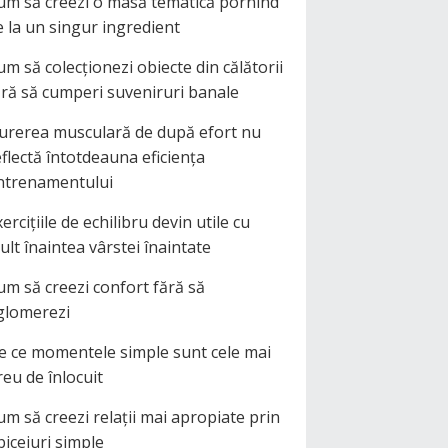
um să creezi o masă tematică pornind
e la un singur ingredient
um să colecționezi obiecte din călătorii
ără să cumperi suveniruri banale
urerea musculară de după efort nu
eflectă întotdeauna eficiența
ntrenamentului
ercițiile de echilibru devin utile cu
ult înaintea vârstei înaintate
um să creezi confort fără să
glomerezi
e ce momentele simple sunt cele mai
reu de înlocuit
um să creezi relații mai apropiate prin
biceiuri simple