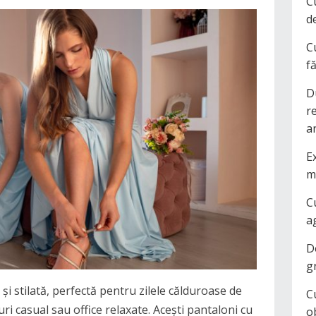
C
d
C
f
D
r
a
Ex
m
C
a
D
g
 și stilată, perfectă pentru zilele călduroase de
C
ri casual sau office relaxate. Acești pantaloni cu
o