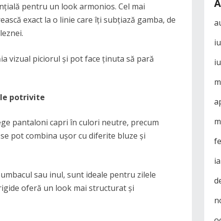
A
nțială pentru un look armonios. Cel mai
ească exact la o linie care îți subțiază gamba, de
a
leznei.
i
a vizual piciorul și pot face ținuta să pară
i
m
le potrivite
a
m
lege pantaloni capri în culori neutre, precum
 se pot combina ușor cu diferite bluze și
f
i
umbacul sau inul, sunt ideale pentru zilele
d
 rigide oferă un look mai structurat și
n
o