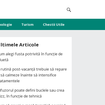
nologie
Turism
Chestii Utile
ltimele Articole
um alegi fusta potrivită în funcție de
iluetă
 rutină post-vacanță trebuie să repare
i să calmeze înainte să intensifice
ratamentele
ifuzorul poate defini buclele sau crea
izz, în funcție de tehnică