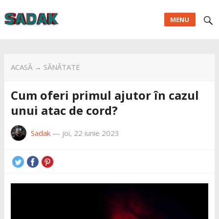
MENU
ACASĂ
→
SĂNĂTATE
Cum oferi primul ajutor în cazul
unui atac de cord?
Sadak
—
joi, 22 iunie 2023