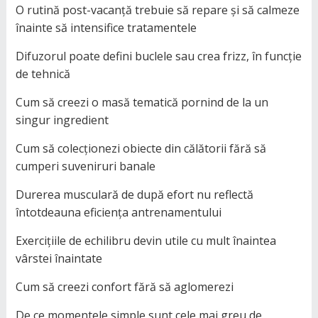
O rutină post-vacanță trebuie să repare și să calmeze
înainte să intensifice tratamentele
Difuzorul poate defini buclele sau crea frizz, în funcție
de tehnică
Cum să creezi o masă tematică pornind de la un
singur ingredient
Cum să colecționezi obiecte din călătorii fără să
cumperi suveniruri banale
Durerea musculară de după efort nu reflectă
întotdeauna eficiența antrenamentului
Exercițiile de echilibru devin utile cu mult înaintea
vârstei înaintate
Cum să creezi confort fără să aglomerezi
De ce momentele simple sunt cele mai greu de