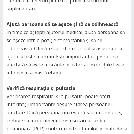
că rămâi la telefon pentru a primi instrucțiuni
suplimentare.
Ajută persoana să se așeze și să se odihnească
În timp ce aștepți ajutorul medical, ajută persoana să
se așeze într-o poziție confortabilă și să se
odihnească. Oferă-i suport emoțional și asigură-i că
ajutorul este în drum. Este important ca persoana
afectată să evite mișcările bruște sau exercițiile fizice
intense în această etapă.
Verifică respirația și pulsația
Verificarea respirației și a pulsației poate oferi
informații importante despre starea persoanei
afectate. Dacă persoana nu respiră sau nu are puls,
trebuie să începi imediat resuscitarea cardio-
pulmonară (RCP) conform instrucțiunilor primite de la