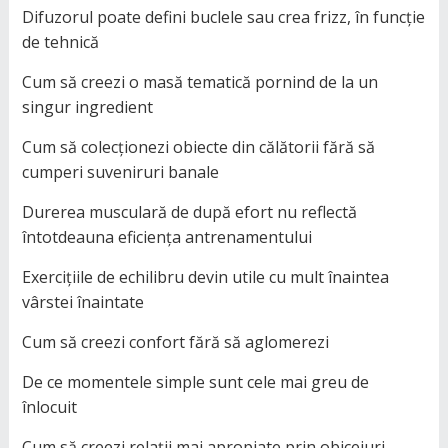
Difuzorul poate defini buclele sau crea frizz, în funcție
de tehnică
Cum să creezi o masă tematică pornind de la un
singur ingredient
Cum să colecționezi obiecte din călătorii fără să
cumperi suveniruri banale
Durerea musculară de după efort nu reflectă
întotdeauna eficiența antrenamentului
Exercițiile de echilibru devin utile cu mult înaintea
vârstei înaintate
Cum să creezi confort fără să aglomerezi
De ce momentele simple sunt cele mai greu de
înlocuit
Cum să creezi relații mai apropiate prin obiceiuri