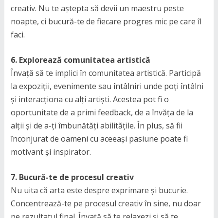
creativ. Nu te aștepta să devii un maestru peste
noapte, ci bucură-te de fiecare progres mic pe care îl
faci.
6. Explorează comunitatea artistică
Învață să te implici în comunitatea artistică. Participă
la expoziții, evenimente sau întâlniri unde poți întâlni
și interacționa cu alți artiști. Acestea pot fi o
oportunitate de a primi feedback, de a învăța de la
alții și de a-ți îmbunătăți abilitățile. În plus, să fii
înconjurat de oameni cu aceeași pasiune poate fi
motivant și inspirator.
7. Bucură-te de procesul creativ
Nu uita că arta este despre exprimare și bucurie.
Concentrează-te pe procesul creativ în sine, nu doar
pe rezultatul final. Învață să te relaxezi și să te