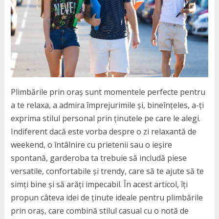
Plimbările prin oraș sunt momentele perfecte pentru
a te relaxa, a admira împrejurimile și, bineînțeles, a-ți
exprima stilul personal prin ținutele pe care le alegi.
Indiferent dacă este vorba despre o zi relaxantă de
weekend, o întâlnire cu prietenii sau o ieșire
spontană, garderoba ta trebuie să includă piese
versatile, confortabile și trendy, care să te ajute să te
simți bine și să arăți impecabil. În acest articol, îți
propun câteva idei de ținute ideale pentru plimbările
prin oraș, care combină stilul casual cu o notă de