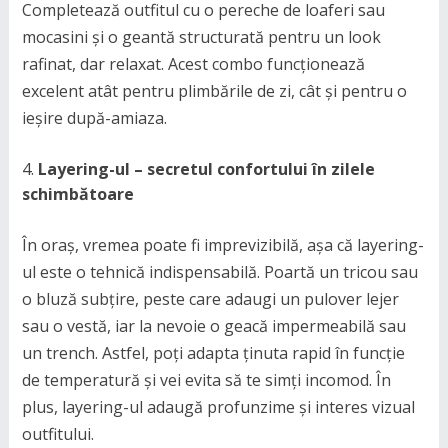
Completează outfitul cu o pereche de loaferi sau
mocasini și o geantă structurată pentru un look
rafinat, dar relaxat. Acest combo funcționează
excelent atât pentru plimbările de zi, cât și pentru o
ieșire după-amiaza.
Layering-ul – secretul confortului în zilele
schimbătoare
În oraș, vremea poate fi imprevizibilă, așa că layering-
ul este o tehnică indispensabilă. Poartă un tricou sau
o bluză subțire, peste care adaugi un pulover lejer
sau o vestă, iar la nevoie o geacă impermeabilă sau
un trench. Astfel, poți adapta ținuta rapid în funcție
de temperatură și vei evita să te simți incomod. În
plus, layering-ul adaugă profunzime și interes vizual
outfitului.