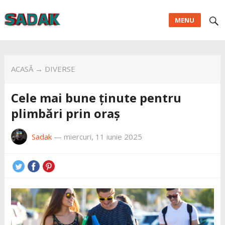
MENU
ACASĂ
→
DIVERSE
Cele mai bune ținute pentru
plimbări prin oraș
Sadak
—
miercuri, 11 iunie 2025