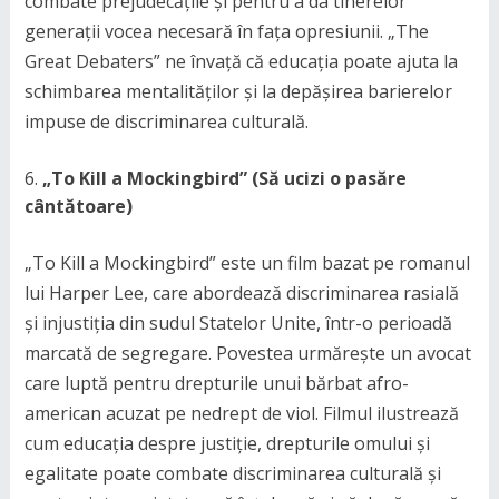
combate prejudecățile și pentru a da tinerelor
generații vocea necesară în fața opresiunii. „The
Great Debaters” ne învață că educația poate ajuta la
schimbarea mentalităților și la depășirea barierelor
impuse de discriminarea culturală.
„To Kill a Mockingbird” (Să ucizi o pasăre
cântătoare)
„To Kill a Mockingbird” este un film bazat pe romanul
lui Harper Lee, care abordează discriminarea rasială
și injustiția din sudul Statelor Unite, într-o perioadă
marcată de segregare. Povestea urmărește un avocat
care luptă pentru drepturile unui bărbat afro-
american acuzat pe nedrept de viol. Filmul ilustrează
cum educația despre justiție, drepturile omului și
egalitate poate combate discriminarea culturală și