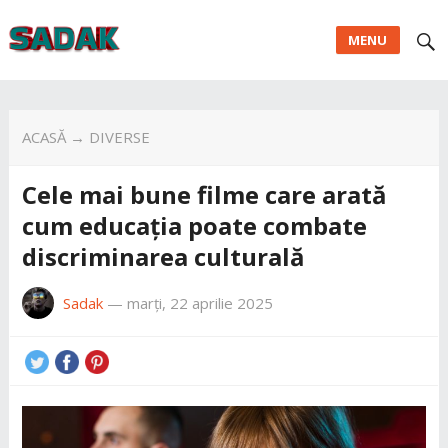
MENU
ACASĂ
→
DIVERSE
Cele mai bune filme care arată
cum educația poate combate
discriminarea culturală
Sadak
—
marți, 22 aprilie 2025