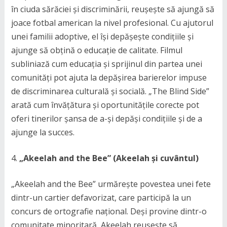
în ciuda sărăciei și discriminării, reușește să ajungă să
joace fotbal american la nivel profesional. Cu ajutorul
unei familii adoptive, el își depășește condițiile și
ajunge să obțină o educație de calitate. Filmul
subliniază cum educația și sprijinul din partea unei
comunități pot ajuta la depășirea barierelor impuse
de discriminarea culturală și socială. „The Blind Side”
arată cum învățătura și oportunitățile corecte pot
oferi tinerilor șansa de a-și depăși condițiile și de a
ajunge la succes.
„Akeelah and the Bee” (Akeelah și cuvântul)
„Akeelah and the Bee” urmărește povestea unei fete
dintr-un cartier defavorizat, care participă la un
concurs de ortografie național. Deși provine dintr-o
comunitate minoritară, Akeelah reușește să